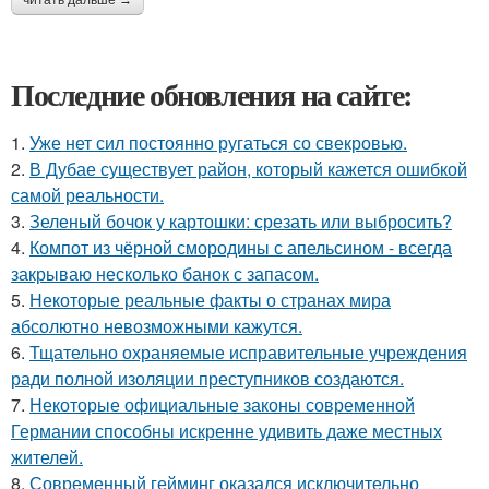
читать дальше →
Последние обновления на сайте:
1.
Уже нет сил постоянно ругаться со свекровью.
2.
В Дубае существует район, который кажется ошибкой
самой реальности.
3.
Зеленый бочок у картошки: срезать или выбросить?
4.
Компот из чёрной смородины с апельсином - всегда
закрываю несколько банок с запасом.
5.
Некоторые реальные факты о странах мира
абсолютно невозможными кажутся.
6.
Тщательно охраняемые исправительные учреждения
ради полной изоляции преступников создаются.
7.
Некоторые официальные законы современной
Германии способны искренне удивить даже местных
жителей.
8.
Современный гейминг оказался исключительно