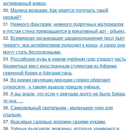
антикварный комод.
30.
Малина ведрами. Как удается получать такой
урожай?
31.
Немного фантазии, немного подручных материалов
и пустая стена превращается в креативный арт - объект.
32.
Всемирная организация здравоохранения (воз) бьёт
тревогу: эра антибиотиков подходит к концу, и скоро они
могут стать бесполезными.
33.
Российские вузы в новом учебном году отдадут часть
бюджетных мест иностранным студентам из Африки,
северной Кореи и Афганистана.
34.
Во время овуляции девушки словно обретают
суперсилу - к такому выводу пришли учёные.
35.
А вы знали, что если у девушки долго не было Seksa,
то она ….
36.
Самодельный светильник - маленькое чудо для
спальни.
37.
Красивые садовые дорожки своими руками.
38.
Учёные выяснили: мужчины, которые занимаются