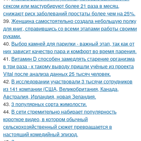
сексом или мастурбируют более 21 раза в месяц,
снижают риск заболеваний простаты более чем на 25%.
39.
Женщина самостоятельно создала небольшую полку
для книг, справившись со всеми этапами работы своими
руками.
40.
Выбор камней для парилки - важный этап, так как от
них зависит качество пара и комфорт во время парения.
41.
Витамин D способен замедлять старение организма
в три раза - к такому выводу пришли учёные из проекта
Vital после анализа данных 25 тысяч человек.
42.
В исследовании участвовали 3 тысячи сотрудников
из 141 компании (США, Великобритания, Канада,
Австралия, Ирландия, новая Зеландия.
43.
3 популярных сорта жимолости.
44.
В сети стремительно набирает популярность
короткое видео, в котором обычный
сельскохозяйственный сюжет превращается в
настоящий комедийный эпизод.