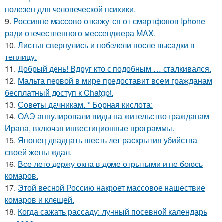
полезен для человеческой психики.
9.
Россияне массово откажутся от смартфонов Iphone
ради отечественного мессенджера MAX.
10.
Лиcтья свернулись и побелели после высадки в
теплицу.
11.
Добрый день! Вдруг кто с подобным … сталкивался.
12.
Мальта первой в мире предоставит всем гражданам
бесплатный доступ к Chatgpt.
13.
Советы дачникам. * Борная кислота:
14.
ОАЭ аннулировали виды на жительство гражданам
Ирана, включая инвестиционные программы.
15.
Японец двадцать шесть лет раскрытия убийства
своей жены ждал.
16.
Все лето держу окна в доме отрытыми и не боюсь
комаров.
17.
Этой весной Россию накроет массовое нашествие
комаров и клещей.
18.
Когда сажать рассаду: лунный посевной календарь