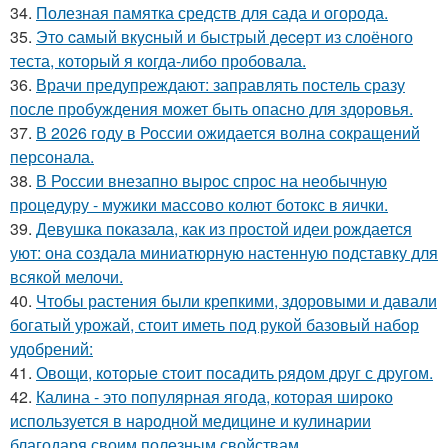
34.
Полезная памятка средств для сада и огорода.
35.
Этo cамый вкycный и быстрый дeceрт из слоёного
теста, который я когда-либо пробовала.
36.
Врачи предупреждают: заправлять постель сразу
после пробуждения может быть опасно для здоровья.
37.
В 2026 году в России ожидается волна сокращений
персонала.
38.
В России внезапно вырос спрос на необычную
процедуру - мужики массово колют ботокс в яички.
39.
Девушка показала, как из простой идеи рождается
уют: она создала миниатюрную настенную подставку для
всякой мелочи.
40.
Чтобы растения были крепкими, здоровыми и давали
богатый урожай, стоит иметь под рукой базовый набор
удобрений:
41.
Овощи, кoтopыe стoит пoсaдить pядoм дpуг с дpугом.
42.
Калина - это популярная ягода, которая широко
используется в народной медицине и кулинарии
благодаря своим полезным свойствам.