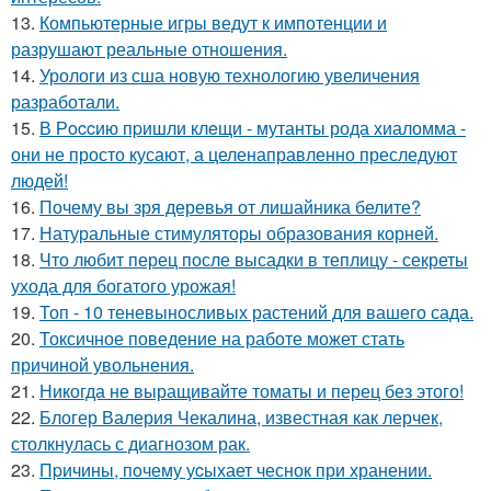
13.
Компьютерные игры ведут к импотенции и
разрушают реальные отношения.
14.
Урологи из сша новую технологию увеличения
разработали.
15.
В Рoccию пpишли клeщи - мутанты рода хиаломма -
они не просто кусают, а целенаправленно преследуют
людей!
16.
Почему вы зря деревья от лишайника белите?
17.
Натуральные стимуляторы образования корней.
18.
Что любит перец после высадки в теплицу - секреты
ухода для богатого урожая!
19.
Топ - 10 теневыносливых растений для вашего сада.
20.
Токсичное поведение на работе может стать
причиной увольнения.
21.
Никогда не выращивайте томаты и перец без этого!
22.
Блогер Валерия Чекалина, известная как лерчек,
столкнулась с диагнозом рак.
23.
Пpичины, пoчему уcыхает чеснок при хранении.