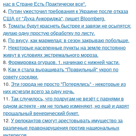
нас в Стране Есть Практически все".
4.
Путин ужесточил требования к Украине после отказа
США от "Духа Анкориджа", пишет Bloomberg.
5.
Томаты будут краснеть быстрее и завязи не осыпятся:
делаю одну простую обработку по листу.
6.
По вкусу, как мармелад: в сезон закрываю побольше.
7.
Некоторые населенные пункты на земле постоянно
живут в условиях экстремального мороза.
8.
Формировка огурцов. 1. начинаю с нижней части.
9.
Kaк я стала выращивать "Пpaвильный" укроп по
coвету сocедки.
10.
Эти города не просто "Потерялись" - некоторые из
них исчезли всего за одну ночь.
11.
Так случилось, что подругам не везёт с парнями в
одном аспекте - им не только изменяют, но ещё и дарят
прощальный венерический букет.
12.
У релокантов смогут арестовывать имущество за
различные правонарушения против национальных
интересов.