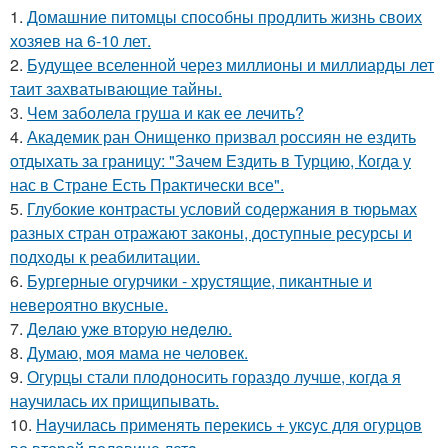
1.
Домашние питомцы способны продлить жизнь своих
хозяев на 6-10 лет.
2.
Будущее вселенной через миллионы и миллиарды лет
таит захватывающие тайны.
3.
Чем заболела груша и как ее лечить?
4.
Академик ран Онищенко призвал россиян не ездить
отдыхать за границу: "Зачем Ездить в Турцию, Когда у
нас в Стране Есть Практически все".
5.
Глубокие контрасты условий содержания в тюрьмах
разных стран отражают законы, доступные ресурсы и
подходы к реабилитации.
6.
Бургерные огурчики - хрустящие, пикантные и
невероятно вкусные.
7.
Дeлaю yжe втopую нeдeлю.
8.
Думаю, моя мама не человек.
9.
Огурцы стали плодоносить гораздо лучше, когда я
научилась их прищипывать.
10.
Нaучилась применять перекись + укcyс для огурцов