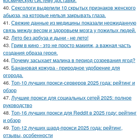
космическую систему доставки.
40.
Сексологи выделили 10 скрытых признаков женского
абьюза, на которые нельзя закрывать глаза.
41.
Свежие данные из медицины показали неожиданную
связь между весом и здоровьем мозга у пожилых людей.
42.
Лето без арбуза и дыни - не лето!
43.
Грим в кино - это не просто макияж, а важная часть
создания образа героя.
44.
Почему засыхает малина в период созревания ягод?
45.
Банановая кожура - природное удобрение для
огорода.
46.
Топ-10 лучших прокси-серверов 2025 года: рейтинг и
обзор
47.
Лучшие прокси для социальных сетей 2025: полное
руководство
48.
Топ-16 лучших прокси для Reddit в 2025 году: рейтинг
и обзор
49.
Топ-12 лучших шард-прокси 2025 года: рейтинг,
отзывы, особенности