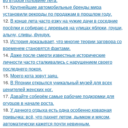
во второй половине летa.
11.
Крупнейшие автомобильные бренды мира
установили рекорды по продажам в прошлом году.
12.
В конце лета часто езжу на чужие дачи в соседние
посёлки и собираю с деревьев на улицах яблоки, груши,
алычу, сливы, фундук.
13.
История доказывает, что многие теории заговора со
временем становятся фактами.
14.
Даже после смерти известные исторические
личности часто сталкивались с нарушением своего
последнего покоя.
15.
Моего кота зовут заяц.
16.
В Японии открылся уникальный музей для всех
ценителей женских ног.
17.
Давайте соберём самые рабочие подкормки для
огурцов в начале роста.
18.
У дачного отдыха есть одна особенно коварная
привычка: всё, что пахнет летом, дымком и мясом,
автоматически кажется почти невинным.