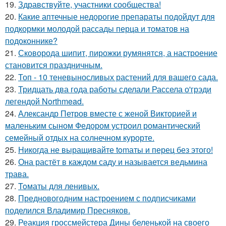
19.
Здравствуйте, участники сообщества!
20.
Какие аптечные недорогие препараты подойдут для
подкормки молодой рассады перца и томатов на
подоконнике?
21.
Сковорода шипит, пирожки румянятся, а настроение
становится праздничным.
22.
Топ - 10 теневыносливых растений для вашего сада.
23.
Тридцать два года работы сделали Рассела о'грэди
легендой Northmead.
24.
Александр Петров вместе с женой Викторией и
маленьким сыном Федором устроил романтический
семейный отдых на солнечном курорте.
25.
Hикогда не выращивайте tomаты и перец без этого!
26.
Она растёт в каждом саду и называется ведьмина
трава.
27.
Toматы для ленивых.
28.
Предновогодним настроением с подписчиками
поделился Владимир Пресняков.
29.
Реакция гроссмейстера Дины беленькой на своего