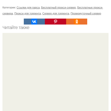
Категории:
Ссылки для парса
,
Бесплатный прокси-сервер
,
Бесплатные прокси-
сервера
,
Прокси для торрента
,
Сервер для торрента
,
Промежуточный сервер
Читайте также
Рецепты безумно вкусного кофе.