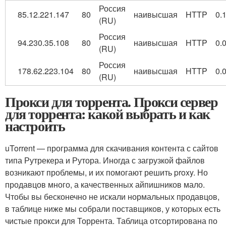
Россия
85.12.221.147
80
наивысшая
HTTP
0.
(RU)
Россия
94.230.35.108
80
наивысшая
HTTP
0.
(RU)
Россия
178.62.223.104
80
наивысшая
HTTP
0.
(RU)
Прокси для торрента. Прокси сервер
для торрента: какой выбрать и как
настроить
uTorrent — программа для скачивания контента с сайтов
типа Рутрекера и Рутора. Иногда с загрузкой файлов
возникают проблемы, и их помогают решить proxy. Но
продавцов много, а качественных айпишников мало.
Чтобы вы бесконечно не искали нормальных продавцов,
в таблице ниже мы собрали поставщиков, у которых есть
чистые прокси для Торрента. Таблица отсортирована по