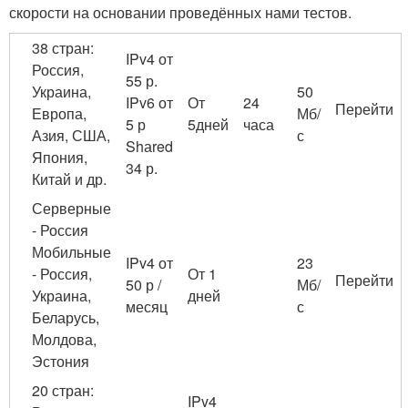
скорости на основании проведённых нами тестов.
38 стран:
IPv4 от
Россия,
55 р.
Украина,
50
IPv6 от
От
24
Перейти
Европа,
Мб/
5 р
5дней
часа
Азия, США,
с
Shаred
Япония,
34 р.
Китай и др.
Серверные
- Россия
Мобильные
IPv4 от
23
- Россия,
От 1
Перейти
50 р /
Мб/
Украина,
дней
месяц
с
Беларусь,
Молдова,
Эстония
20 стран:
IPv4