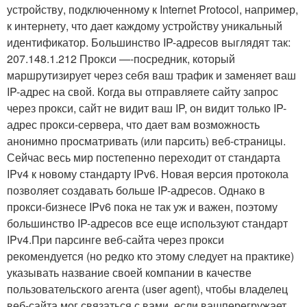
устройству, подключенному к Internet Protocol, например,
к интернету, что дает каждому устройству уникальный
идентификатор. Большинство IP-адресов выглядят так:
207.148.1.212 Прокси —-посредник, который
маршрутизирует через себя ваш трафик и заменяет ваш
IP-адрес на свой. Когда вы отправляете сайту запрос
через прокси, сайт не видит ваш IP, он видит только IP-
адрес прокси-сервера, что дает вам возможность
анонимно просматривать (или парсить) веб-страницы.
Сейчас весь мир постепенно переходит от стандарта
IPv4 к новому стандарту IPv6. Новая версия протокола
позволяет создавать больше IP-адресов. Однако в
прокси-бизнесе IPv6 пока не так уж и важен, поэтому
большинство IP-адресов все еще используют стандарт
IPv4.При парсинге веб-сайта через прокси
рекомендуется (но редко кто этому следует на практике)
указывать название своей компании в качестве
пользовательского агента (user agent), чтобы владелец
веб-сайта мог связаться с вами, если вашперегружает