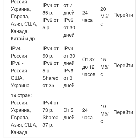
Россия,
IPv4 от
от 7
Украина,
20
85 р.
дней
24
Перейти
Европа,
Мб/
IPv6 от
IPv6
часа
Азия, США,
с
5 р.
от 30
Канада,
дней
Китай и др.
IPv4 -
IPv4 от
IPv4
Россия
60 р.
от 30
От 3х
15
IPv6 -
IPv6 от
дней
Перейти
до 12
Мб/
Россия,
5 р
IPv6
часов
с
США,
Shаred
от 3
Украина
от 25
дней
19 стран:
Россия,
IPv4 от
10
Украина,
73 р.
От 5
24
Перейти
Мб/
Европа,
Shаred
дней
часа
с
Азия, США,
37 р.
Канада