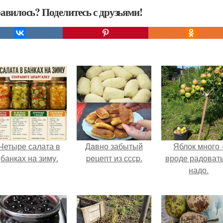
авилось? Поделитесь с друзьями!
Четыре салата в
Дaвно забытый
Яблок много 
банках на зиму.
peцепт из сссp.
вроде радоват
надо.