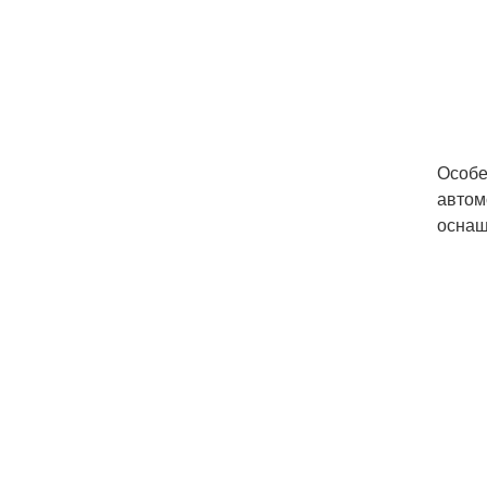
Особе
автом
оснащ