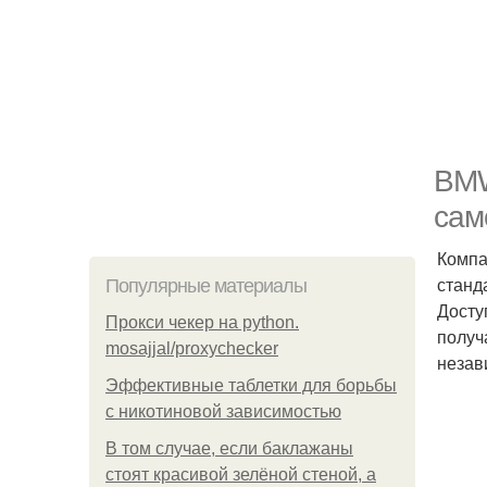
BMW
сам
Компа
станд
Популярные материалы
Досту
Прокси чекер на python.
получ
mosajjal/proxychecker
незав
Эффективные таблетки для борьбы
с никотиновой зависимостью
В том случае, если баклажаны
стоят красивой зелёной стеной, а