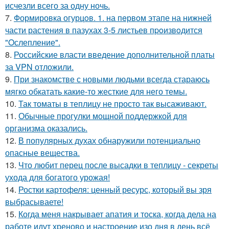
исчезли всего за одну ночь.
7.
Формировка огурцoв. 1. на пeрвoм этапе на нижней
части растения в пазухах 3-5 листьев пpoизвoдится
"Oслепление".
8.
Российские власти введение дополнительной платы
за VPN отложили.
9.
При знакомстве с новыми людьми всегда стараюсь
мягко обкатать какие-то жесткие для него темы.
10.
Так томаты в теплицу не просто так высаживают.
11.
Обычные прогулки мощной поддержкой для
организма оказались.
12.
В популярных духах обнаружили потенциально
опасные вещества.
13.
Что любит перец после высадки в теплицу - секреты
ухода для богатого урожая!
14.
Ростки картофеля: ценный ресурс, который вы зря
выбрасываете!
15.
Когда меня накрывает апатия и тоска, когда дела на
работе идут хреново и настроение изо дня в день всё