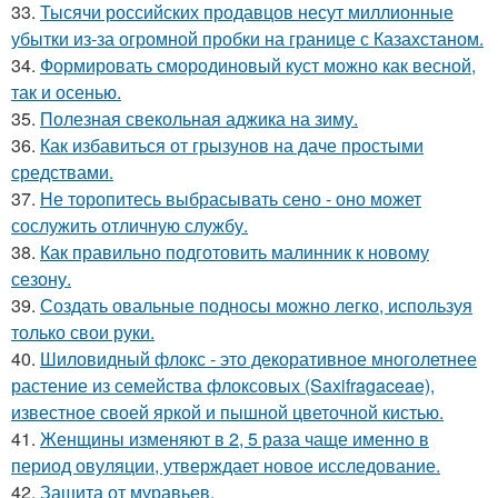
33.
Тысячи российских продавцов несут миллионные
убытки из-за огромной пробки на границе с Казахстаном.
34.
Формировать смородиновый куст можно как весной,
так и осенью.
35.
Полезная свекольная аджика на зиму.
36.
Как избавиться от грызунов на даче простыми
средствами.
37.
Не торопитесь выбрасывать сено - оно может
сослужить отличную службу.
38.
Как правильно подготовить малинник к новому
сезону.
39.
Создать овальные подносы можно легко, используя
только свои руки.
40.
Шиловидный флокс - это декоративное многолетнее
растение из семейства флоксовых (Saxifragaceae),
известное своей яркой и пышной цветочной кистью.
41.
Женщины изменяют в 2, 5 раза чаще именно в
период овуляции, утверждает новое исследование.
42.
Защита от муравьев.