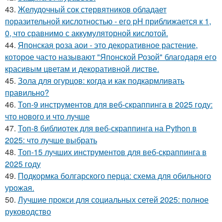
43.
Желудочный сок стервятников обладает
поразительной кислотностью - его pH приближается к 1,
0, что сравнимо с аккумуляторной кислотой.
44.
Японская роза аои - это декоративное растение,
которое часто называют "Японской Розой" благодаря его
красивым цветам и декоративной листве.
45.
Зола для огурцов: когда и как подкармливать
правильно?
46.
Топ-9 инструментов для веб-скраппинга в 2025 году:
что нового и что лучше
47.
Топ-8 библиотек для веб-скраппинга на Python в
2025: что лучше выбрать
48.
Топ-15 лучших инструментов для веб-скраппинга в
2025 году
49.
Подкормка болгарского перца: схема для обильного
урожая.
50.
Лучшие прокси для социальных сетей 2025: полное
руководство