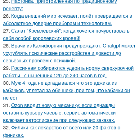
25.
Hacтойка, приготовленная по традиционному
рецепту:
26.
Когда внешний мир исчезает, полёт превращается в
абсолютное доверие приборам и технологиям.
27.
Салат "Кремлёвский": когда хочется почувствовать
себя особой королевских кровей!
28.
Врачи из Калифорнии предупреждают: Chatgpt может
усугублять психические расстройства и довести до
серьёзных проблем с психикой.
29.
Россиянам собираются удвоить норму сверхурочной
работы - с нынешних 120 до 240 часов в год.
30.
Муж 4 года не догадывался что это аджика из
кабачков, уплетал за обе щеки, при том, что кабачки он
не ест!
31.
Ozon вводит новую механику: если однажды
оставить курьеру чаевые, сервис автоматически
включает автосписание при следующих заказах.
32.
Фиhики как лekapство от всего или 20 фактов о
финиках.