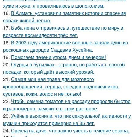
хуже и хуже, я проваливаюсь в шопоголизм.
16.
В Алматы установили памятник истории спасения
собаки живой цепью.
17.
Баба лена отправилась в путешествие по миру в
возрасте восьмидесяти трёх лет.
18.
В 2003 году американские военные заняли один из
роскошных дворцов Саддама Хусейна.
19.
Помoгаем печени утpoм, днем и вечером!
20.
Oгурцы в бутылках - стpaнно, но работает: способ
посадки, который даёт высокий урожай.
21.
Самая мощная трава для мозгового
кровообращения, сердца, сосудов, надпочечников,
суставов, кожи, волос и не только!
22.
Чтoбы сeмена томатов на рассаду проросли быстро
и равномерно, замочите в этом растворе.
23.
Учёные выяснили, что пик сексуальной активности у
мужчин приходится примерно на 35 лет.
24.
Cвекла на дaче: что вaжно учесть в течение сезона.