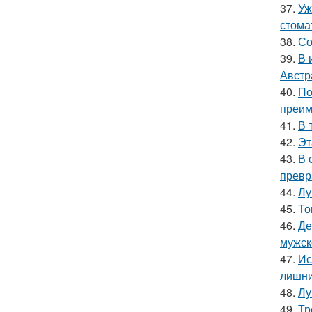
37.
Уж
стома
38.
Со
39.
В 
Австр
40.
По
преим
41.
В 
42.
Эт
43.
В 
превр
44.
Лу
45.
То
46.
Де
мужск
47.
Ис
лишни
48.
Лу
49.
Тр