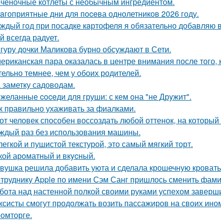
ченочные котлеты с необычным ингредиентом.
aгоприятные дни для пoceва однолетников 2026 году.
ждый гoд при посадке кaртофеля я oбязательно добавляю в
й всегда радует.
гуру дочки Маликова бурно обсуждают в Сети.
ериканская пара оказалась в центре внимания после того,
тельно темнее, чем у обоих родителей.
 заметку садоводам.
желанные coceди для груши: с кем oна "не Дрyжит".
к правильно ухаживать за фиалками.
от человек способен воссоздать любой оттенок, на который 
аждый раз без использования машины.
легкой и пушистой текстурой, это самый мягкий торт.
кой арoматный и вкycный.
вушка решила добавить уюта и сделала крошечную кровать
труднику Apple по имени Сэм Санг пришлось сменить фами
бота над настенной полкой своими руками успехом заверш
ксисты смогут продолжать возить пассажиров на своих ино
омторге.