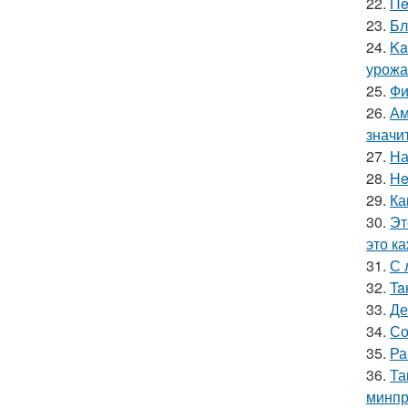
22.
Пe
23.
Бл
24.
Ka
урожа
25.
Фи
26.
Ам
значи
27.
На
28.
He
29.
Ка
30.
Эт
это к
31.
С 
32.
Ta
33.
Де
34.
Со
35.
Ра
36.
Та
минпр