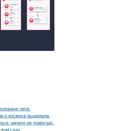
половине летa.
в о космосе выделили.
ься, ничего не помогает.
ждом саду.