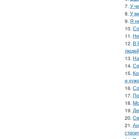
7.
У ч
8.
У м
9.
Я н
10.
Со
11.
Не
12.
В 
людей
13.
На
14.
Се
15.
Ко
и хуж
16.
Со
17.
По
18.
Mo
19.
Дe
20.
Ce
21.
Ан
строи