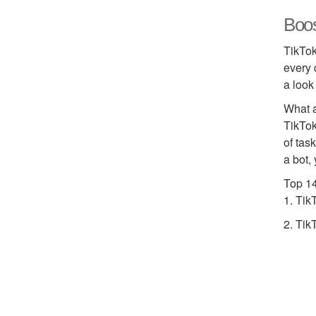
Boos
TikTok
every 
a look
What a
TikTok
of tas
a bot,
Top 14
1. Tik
2. Tik