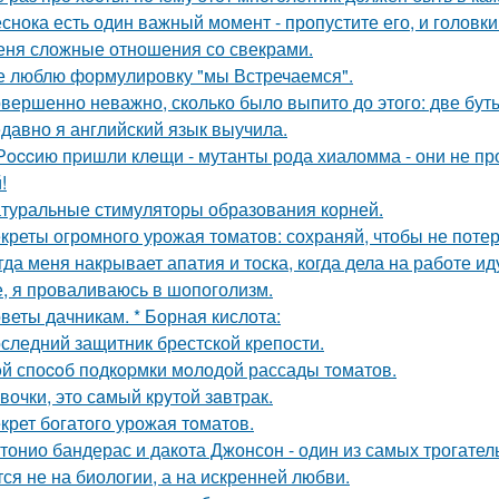
еснока есть один важный момент - пропустите его, и головк
еня сложные отношения со свекрами.
е люблю формулировку "мы Встречаемся".
вершенно неважно, сколько было выпито до этого: две буты
давно я английский язык выучила.
Рoccию пpишли клeщи - мутанты рода хиаломма - они не пр
!
туральные стимуляторы образования корней.
креты огромного урожая томатов: сохраняй, чтобы не потер
гда меня накрывает апатия и тоска, когда дела на работе ид
е, я проваливаюсь в шопоголизм.
веты дачникам. * Борная кислота:
следний защитник брестской крепости.
й споcoб подкopмки мoлодой рассады тoматов.
вочки, это сaмый крyтой зaвтрак.
крет богатого урожая тoматов.
тонио бандерас и дакота Джонсон - один из самых трогател
тся не на биологии, а на искренней любви.