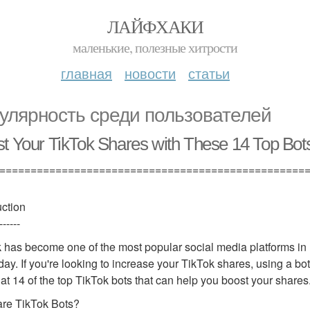
ЛАЙФХАКИ
маленькие, полезные хитрости
главная
новости
статьи
улярность среди пользователей
t Your TikTok Shares with These 14 Top Bot
=================================================
uction
------
 has become one of the most popular social media platforms in r
day. If you're looking to increase your TikTok shares, using a bot c
 at 14 of the top TikTok bots that can help you boost your shares
re TikTok Bots?