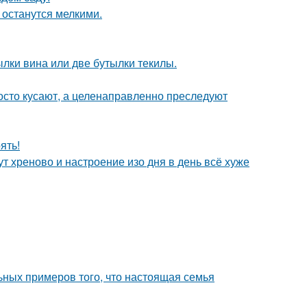
и останутся мелкими.
лки вина или две бутылки текилы.
осто кусают, а целенаправленно преследуют
ять!
ут хреново и настроение изо дня в день всё хуже
ьных примеров того, что настоящая семья