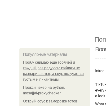
Поп
Boos
Популярные материалы
=====
Пробу снимаю еще горячей и
каждый раз радуюсь: кабачки не
Introd
развариваются, а соус получается
---------
густым и пикантным.
TikTok
Прокси чекер на python.
every 
mosajjal/proxychecker
a look
Острый соус к заморозке готов.
What a