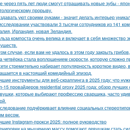
е через пять лет люди смогут отращивать новые зубы - япо
тологическому прорыву.
здавать уют своими руками - значит делать интерьер уника
исследовании участвовали 3 тысячи сотрудников из 141 ко
алия, Ирландия, новая Зеландия.
льза компоста очень велика и включает в себя множество э
уществ.
том случае, если вам не удалось в этом году закрыть грибов,
а четвёрка стала воплощением скорости, которую сложно п
сети стремительно набирает популярность короткое видео,
ащается в настоящий комедийный эпизод.
чшие инструменты для веб-скраппинга в 2025 году: что нуж
п-15 провайдеров residential proxy 2025 года: обзор лучших
вушки, которые выбирают профессию сварщика, часто удивля
ой.
следование подчёркивает влияние социальных стереотипо
м весом.
чшие Instagram-прокси 2025: полное руководство
енировки на мышечную массу помогают девушкам стать сил