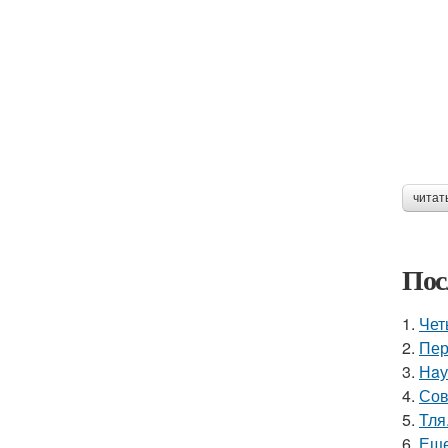
читат
Пос
1.
Чет
2.
Пер
3.
Нaу
4.
Сов
5.
Тля
6.
Еще