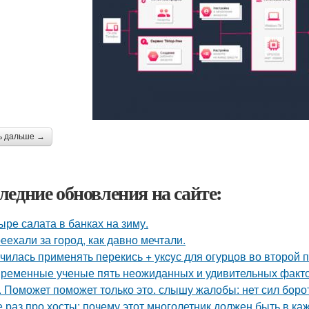
ь дальше →
ледние обновления на сайте:
ыре салата в банках на зиму.
еехали за город, как давно мечтали.
чилась применять перекись + укcyс для огурцов во второй 
ременные ученые пять неожиданных и удивительных факто
. Поможет поможет только это. слышу жалобы: нет сил борот
 раз про хосты: почему этот многолетник должен быть в ка