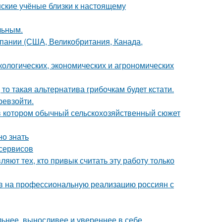
нские учёные близки к настоящему
льным.
мпании (США, Великобритания, Канада,
кологических, экономических и агрономических
 то такая альтернатива грибочкам будет кстати.
ревзойти.
 в котором обычный сельскохозяйственный сюжет
но знать
 сервисов
ют тех, кто привык считать эту работу только
в на профессиональную реализацию россиян с
ьнее, выносливее и увереннее в себе.