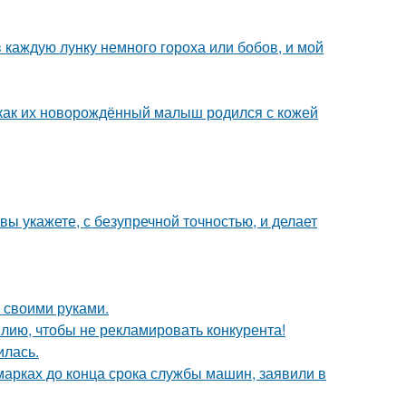
 каждую лунку немного гороха или бобов, и мой
 как их новорождённый малыш родился с кожей
вы укажете, с безупречной точностью, и делает
 своими руками.
лию, чтобы не рекламировать конкурента!
илась.
марках до конца срока службы машин, заявили в