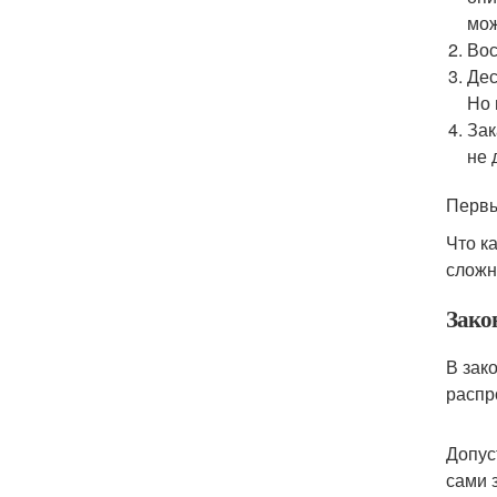
мож
Вос
Дес
Но 
Зак
не 
Первы
Что к
сложн
Зако
В зак
распр
Допус
сами 