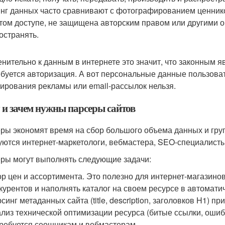
нг данных часто сравнивают с фотографированием ценнико
том доступе, не защищена авторским правом или другими о
остранять.
нительно к данным в интернете это значит, что законным я
ебуется авторизация. А вот персональные данные пользов
тирования рекламы или email-рассылок нельзя.
 и зачем нужны парсеры сайтов
ры экономят время на сбор большого объема данных и гру
уются интернет-маркетологи, вебмастера, SEO-специалисты
ры могут выполнять следующие задачи:
р цен и ассортимента. Это полезно для интернет-магазин
курентов и наполнять каталог на своем ресурсе в автомат
синг метаданных сайта (title, description, заголовков H1) 
лиз технической оптимизации ресурса (битые ссылки, ошиб
ребуется сеошникам и вебмастерам.