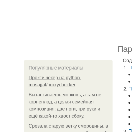
Пар
Сод
П
Популярные материалы
Прокси чекер на python.
mosajjal/proxychecker
П
Вытаскиваешь морковь, а там не
корнеплод, а целая семейная
композиция: две ноги, три руки и
ещё какой-то хвост сбоку.
Срезала старую ветку смородины, а
П