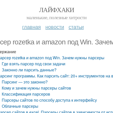
ЛАЙФХАКИ
маленькие, полезные хитрости
главная
новости
статьи
сер rozetka и amazon под Win. Зач
ержание
арсер rozetka и amazon под Win. Зачем нужны парсеры
Где взять парсер под свои задачи
Законно ли парсить данные?
арсинг программы. Как парсить сайт: 20+ инструментов на 
Парсинг — это законно?
Кому и зачем нужны парсеры сайтов
Классификация парсеров
Парсеры сайтов по способу доступа к интерфейсу
Облачные парсеры
арсер сайтов в excel. Парсеры сайтов в зависимости от ис