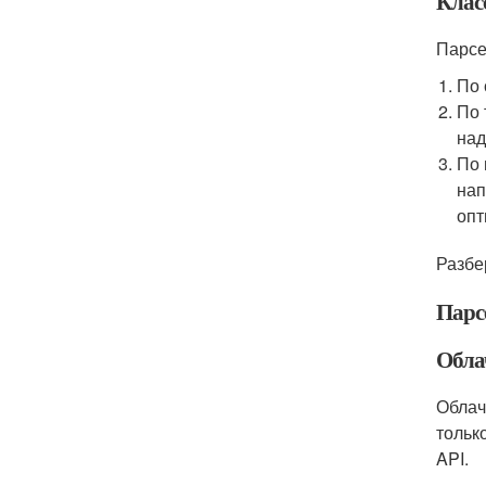
Клас
Парсе
По 
По 
над
По 
нап
опт
Разбе
Парс
Обла
Облач
тольк
API.