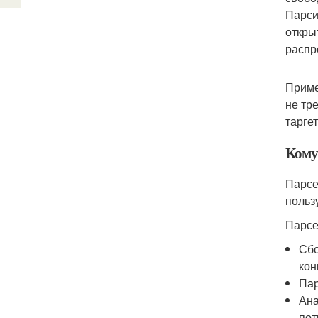
Парси
откры
распр
Приме
не тр
тарге
Кому
Парсе
польз
Парсе
Сбо
кон
Пар
Ана
пот