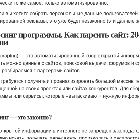
чески то же самое, только автоматизированно.
ли вы хотите собрать персональные данные пользователей 
тированной рекламы, это уже будет незаконно (эти данные
синг программы. Как парсить сайт: 20
ни
scraping) — это автоматизированный сбор открытой информ
ть можно данные с сайтов, поисковой выдачи, форумов и со
е разбираемся с парсерами сайтов.
 требуется получить и проанализировать большой массив 
щенной на своих проектах или сайтах конкурентов. Для с
аммы или сервисы, которые «вытаскивают» нужную информ
инг — это законно?
открытой информации в интернете не запрещен законодател
дно искать, получать, передавать, производить и распро