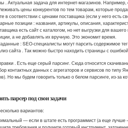
ы . Актуальная задача для интернет-магазинов. Например,
леживать цены конкурентов по тем товарам, которые прода
те в соответствии с ценами поставщика (если у него есть св
арные позиции : названия, артикулы, описания, характерис
тавщика есть сайт с каталогом, но нет выгрузки для вашег
иции, а не добавлять их вручную. Это экономит время.
аданные : SEO-специалисты могут парсить содержимое тегов 
лиз сайта . Так можно быстро находить страницы с ошибкой
правки . Есть еще серый парсинг. Сюда относится скачиван
бор контактных данных с агрегаторов и сервисов по типу Ян
ов). Но мы будем говорить только о белом парсинге, из-за ко
зять парсер под свои задачи
несколько вариантов:
имальный — если в штате есть программист (а еще лучше —
шите требования и получите готовый инструмент, заточенн