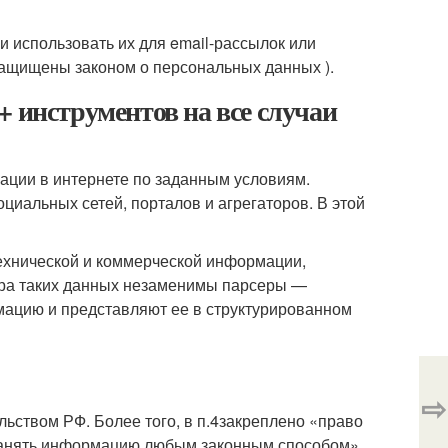
и использовать их для email-рассылок или
 защищены законом о персональных данных ).
+ инструментов на все случаи
ации в интернете по заданным условиям.
циальных сетей, порталов и агрегаторов. В этой
технической и коммерческой информации,
бора таких данных незаменимы парсеры —
ацию и представляют ее в структурированном
⇨
ьством РФ. Более того, в п.4закреплено «право
странять информацию любым законным способом».