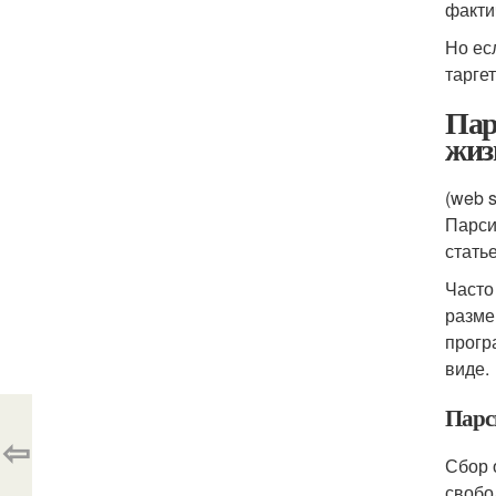
факти
Но ес
тарге
Пар
жиз
(web 
Парси
стать
Часто
разме
прогр
виде.
Парс
⇦
Сбор 
свобо