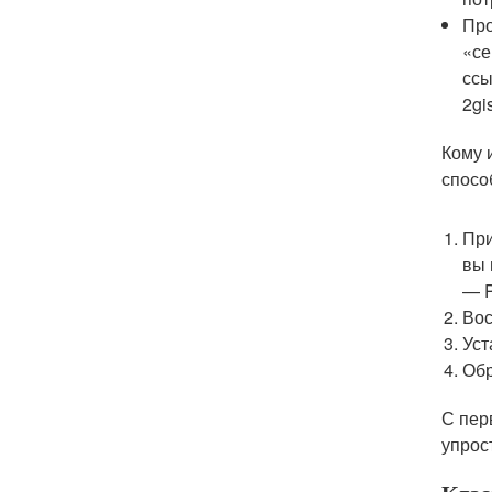
Про
«се
ссы
2gi
Кому 
спосо
При
вы 
— P
Вос
Уст
Обр
С пер
упрос