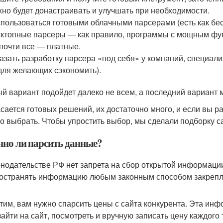
но будет донастраивать и улучшать при необходимости.
пользоваться готовыми облачными парсерами (есть как бес
ктопные парсеры — как правило, программы с мощным фун
почти все — платные.
азать разработку парсера «под себя» у компаний, специал
для желающих сэкономить).
й вариант подойдет далеко не всем, а последний вариант 
асается готовых решений, их достаточно много, и если вы р
о выбрать. Чтобы упростить выбор, мы сделали подборку 
нно ли парсить данные?
онодательстве РФ нет запрета на сбор открытой информации
остранять информацию любым законным способом закреплен
тим, вам нужно спарсить цены с сайта конкурента. Эта инф
зайти на сайт, посмотреть и вручную записать цену каждого