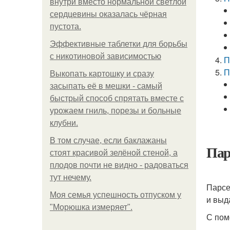
внутри вместо нормальной светлой
сердцевины оказалась чёрная
пустота.
Эффективные таблетки для борьбы
с никотиновой зависимостью
П
П
Выкопать картошку и сразу
засыпать её в мешки - самый
быстрый способ спрятать вместе с
урожаем гниль, порезы и больные
клубни.
В том случае, если баклажаны
Пар
стоят красивой зелёной стеной, а
плодов почти не видно - радоваться
тут нечему.
Парсе
Моя семья успешность отпуском у
и выд
"Морюшка измеряет".
С пом