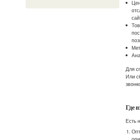
Цен
отс
сай
Тов
пос
поз
Мет
Ана
Для с
Или с
звонк
Где в
Есть 
Опт
опи