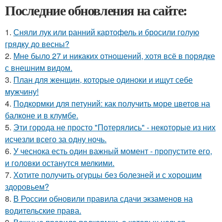
Последние обновления на сайте:
1.
Сняли лук или ранний картофель и бросили голую
грядку до весны?
2.
Мне было 27 и никаких отношений, хотя всё в порядке
с внешним видом.
3.
План для женщин, которые одиноки и ищут себе
мужчину!
4.
Подкормки для петуний: как получить море цветов на
балконе и в клумбе.
5.
Эти города не просто "Потерялись" - некоторые из них
исчезли всего за одну ночь.
6.
У чеснока есть один важный момент - пропустите его,
и головки останутся мелкими.
7.
Хотите получить огурцы без болезней и с хорошим
здоровьем?
8.
В России обновили правила сдачи экзаменов на
водительские права.