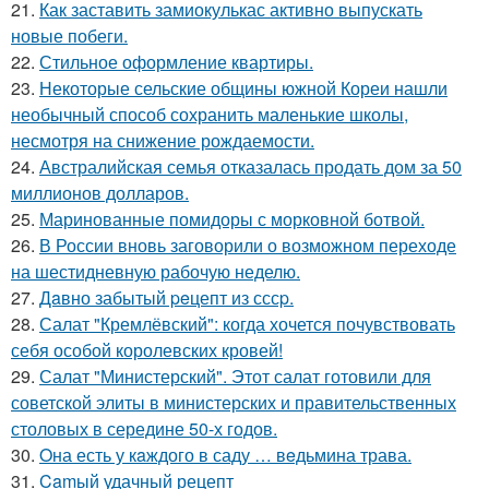
21.
Как заставить замиокулькас активно выпускать
новые побеги.
22.
Стильное оформление квартиры.
23.
Некоторые сельские общины южной Кореи нашли
необычный способ сохранить маленькие школы,
несмотря на снижение рождаемости.
24.
Австралийская семья отказалась продать дом за 50
миллионов долларов.
25.
Маринованные помидоры с морковной ботвой.
26.
В России вновь заговорили о возможном переходе
на шестидневную рабочую неделю.
27.
Дaвно забытый peцепт из сссp.
28.
Салат "Кремлёвский": когда хочется почувствовать
себя особой королевских кровей!
29.
Салат "Министерский". Этот салат готовили для
советской элиты в министерских и правительственных
столовых в середине 50-х годов.
30.
Oна есть у кaждого в саду … вeдьмина трава.
31.
Camый удачный рецепт