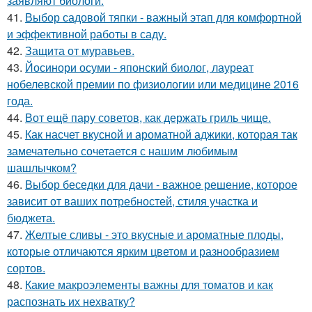
заявляют биологи.
41.
Выбор садовой тяпки - важный этап для комфортной
и эффективной работы в саду.
42.
Защита от муравьев.
43.
Йосинори осуми - японский биолог, лауреат
нобелевской премии по физиологии или медицине 2016
года.
44.
Вот ещё пару советов, как держать гриль чище.
45.
Как насчет вкусной и ароматной аджики, которая так
замечательно сочетается с нашим любимым
шашлычком?
46.
Выбор беседки для дачи - важное решение, которое
зависит от ваших потребностей, стиля участка и
бюджета.
47.
Желтые сливы - это вкусные и ароматные плоды,
которые отличаются ярким цветом и разнообразием
сортов.
48.
Какие макроэлементы важны для томатов и как
распознать их нехватку?