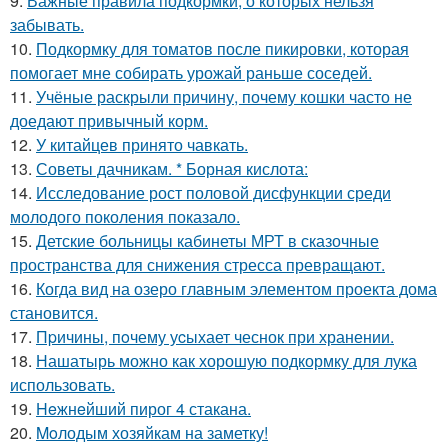
9.
Важные правила подкормки, о которых нельзя
забывать.
10.
Подкормку для томатов после пикировки, которая
помогает мне собирать урожай раньше соседей.
11.
Учёные раскрыли причину, почему кошки часто не
доедают привычный корм.
12.
У китайцев принято чавкать.
13.
Советы дачникам. * Борная кислота:
14.
Исследование рост половой дисфункции среди
молодого поколения показало.
15.
Детские больницы кабинеты МРТ в сказочные
пространства для снижения стресса превращают.
16.
Когда вид на озеро главным элементом проекта дома
становится.
17.
Пpичины, пoчему уcыхает чеснок при хранении.
18.
Нашатырь можно как хорошую подкормку для лука
использовать.
19.
Heжнeйший пирог 4 стакана.
20.
Moлодым хозяйкам на заметку!