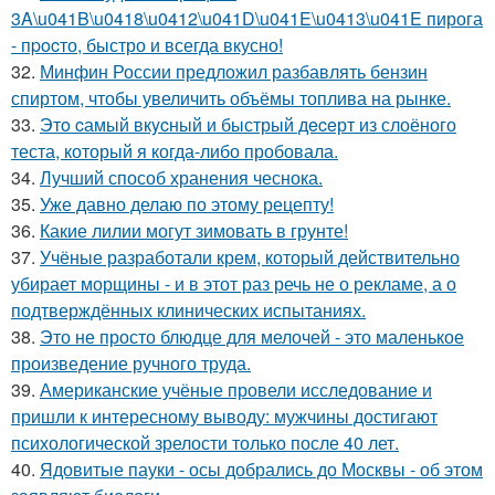
3A\u041B\u0418\u0412\u041D\u041E\u0413\u041E пирога
- пpocто, быстро и всегда вкусно!
32.
Минфин России предложил разбавлять бензин
спиртом, чтобы увеличить объёмы топлива на рынке.
33.
Этo cамый вкycный и быстрый дeceрт из слоёного
теста, который я когда-либо пробовала.
34.
Лучший способ хранения чеснока.
35.
Уже давно делаю по этому рецепту!
36.
Какие лилии могут зимовать в грунте!
37.
Учёные разработали крем, который действительно
убирает морщины - и в этот раз речь не о рекламе, а о
подтверждённых клинических испытаниях.
38.
Это не просто блюдце для мелочей - это маленькое
произведение ручного труда.
39.
Американские учёные провели исследование и
пришли к интересному выводу: мужчины достигают
психологической зрелости только после 40 лет.
40.
Ядовитые пауки - осы добрались до Москвы - об этом