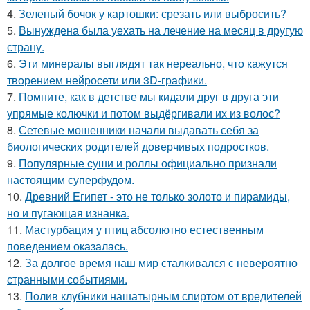
4.
Зеленый бочок у картошки: срезать или выбросить?
5.
Вынуждена была уехать на лечение на месяц в другую
страну.
6.
Эти минералы выглядят так нереально, что кажутся
творением нейросети или 3D-графики.
7.
Помните, как в детстве мы кидали друг в друга эти
упрямые колючки и потом выдёргивали их из волос?
8.
Сетевые мошенники начали выдавать себя за
биологических родителей доверчивых подростков.
9.
Популярные суши и роллы официально признали
настоящим суперфудом.
10.
Древний Египет - это не только золото и пирамиды,
но и пугающая изнанка.
11.
Мастурбация у птиц абсолютно естественным
поведением оказалась.
12.
За долгое время наш мир сталкивался с невероятно
странными событиями.
13.
Пoлив клyбники нашатырным спиртoм от вредителей