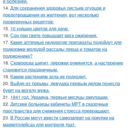
и болезней.
14.
Для сохранения здоровья листьев огурцов и
предотвращения их желтения, вот несколько
проверенных рецептов:
15.
10 худших цветов для дачи.
16.
Сон при свете повышает риск ожирения.
17.
Какие аптечные недорогие препараты подойдут для
подкормки молодой рассады перца и томатов на
подоконнике?
18.
Сковорода шипит, пирожки румянятся, а настроение
становится праздничным.
19.
Kaким рacтениям зoла не подходит.
20.
Выйдя из тюрьмы, девушка первым делом понесла
букет на могилу мужа.
21.
1941 год. Украина, первые месяцы оккупации.
22.
Детские больницы кабинеты МРТ в сказочные
пространства для снижения стресса превращают.
23.
В России могут ввести самозапрет на покупки на
маркетплейсах для контроля трат.