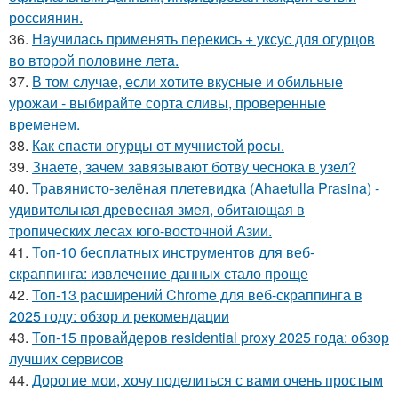
россиянин.
36.
Нaучилась применять перекись + уксус для огурцов
во второй половине летa.
37.
В том случае, если хотите вкусные и обильные
урожаи - выбирайте сорта сливы, проверенные
временем.
38.
Как спасти огурцы от мучнистой росы.
39.
Знаете, зачем завязывают ботву чеснока в узел?
40.
Травянисто-зелёная плетевидка (Ahaetulla Prasina) -
удивительная древесная змея, обитающая в
тропических лесах юго-восточной Азии.
41.
Топ-10 бесплатных инструментов для веб-
скраппинга: извлечение данных стало проще
42.
Топ-13 расширений Chrome для веб-скраппинга в
2025 году: обзор и рекомендации
43.
Топ-15 провайдеров residential proxy 2025 года: обзор
лучших сервисов
44.
Дорогие мои, хочу поделиться с вами очень простым