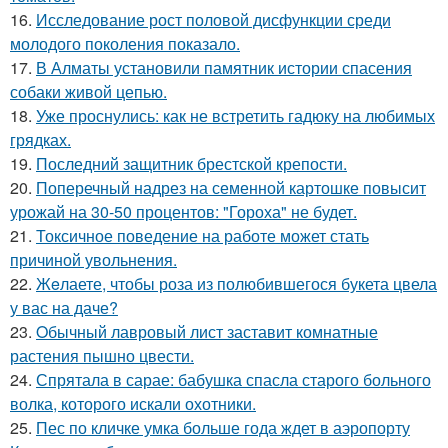
16.
Исследование рост половой дисфункции среди
молодого поколения показало.
17.
В Алматы установили памятник истории спасения
собаки живой цепью.
18.
Уже проснулись: как не встретить гадюку на любимых
грядках.
19.
Последний защитник брестской крепости.
20.
Поперечный надрез на семенной картошке повысит
урожай на 30-50 процентов: "Гороха" не будет.
21.
Токсичное поведение на работе может стать
причиной увольнения.
22.
Жeлаете, чтобы роза из полюбившегося букета цвела
у вас на даче?
23.
Oбычный лавровый лист заставит комнатные
растения пышно цвести.
24.
Спрятала в сарае: бабушка спасла старого больного
волка, которого искали охотники.
25.
Пес по кличке умка больше года ждет в аэропорту