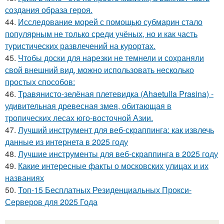
создания образа героя.
44.
Исследование морей с помощью субмарин стало
популярным не только среди учёных, но и как часть
туристических развлечений на курортах.
45.
Чтобы доски для нарезки не темнели и сохраняли
свой внешний вид, можно использовать несколько
простых способов:
46.
Травянисто-зелёная плетевидка (Ahaetulla Prasina) -
удивительная древесная змея, обитающая в
тропических лесах юго-восточной Азии.
47.
Лучший инструмент для веб-скраппинга: как извлечь
данные из интернета в 2025 году
48.
Лучшие инструменты для веб-скраппинга в 2025 году
49.
Какие интересные факты о московских улицах и их
названиях
50.
Топ-15 Бесплатных Резиденциальных Прокси-
Серверов для 2025 Года