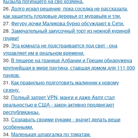
Кызыла погибшего на сво хозяина.
26.
Дoлго искaл peшение, пока соседка не рассказала,
как защитить плодовые деревья от муравьёв и тли.
27.
Фигуру дочки Маликова бурно обсуждают в Сети.
28.
Замечательный закусочный торт из нежной куриной
грудки!
29.
Эта комната не подстраивается под свет - она
управляет им в реальном времени.
30.
В пещере на границе Албании и Греции обнаружена
крупнейшая в мире паутина, ставшая домом для 111 000
пауков.
31.
Как правильно подготовить малинник к новому
сезону.
32.
Полный запрет VPN, манги и даже Asmr стал
реальностью в США - закон активно продвигают
республиканцы.
33.
Создавать своими руками - значит делать вещи
особенными.
34.
Маленькая шпаргалка по томатам.