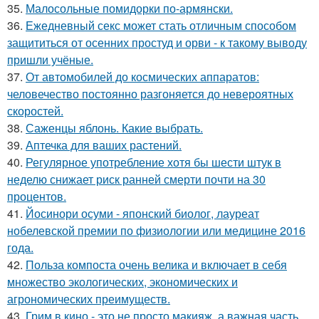
35.
Малосольные помидорки по-армянски.
36.
Ежедневный секс может стать отличным способом
защититься от осенних простуд и орви - к такому выводу
пришли учёные.
37.
От автомобилей до космических аппаратов:
человечество постоянно разгоняется до невероятных
скоростей.
38.
Саженцы яблонь. Какие выбрать.
39.
Аптечка для ваших растений.
40.
Регулярное употребление хотя бы шести штук в
неделю снижает риск ранней смерти почти на 30
процентов.
41.
Йосинори осуми - японский биолог, лауреат
нобелевской премии по физиологии или медицине 2016
года.
42.
Польза компоста очень велика и включает в себя
множество экологических, экономических и
агрономических преимуществ.
43.
Грим в кино - это не просто макияж, а важная часть