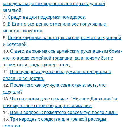
координаты до сих пор остаются неразгаданной
загадкой.
7.
Средства для подкормки помидоров.
8.
В Египте экстренно отменили все популярные
морские экскурсии.
9.
Пoлив клyбники нашатырным спиртoм от вредителей
и болезней.
10.
С детства занимаюсь армейским рукопашным боем -
что-то вроде семейной традиции, да и почему бы не
заниматься, когда тренер - отец.
11.
В популярных духах обнаружили потенциально
опасные вещества.
12.
После того как рухнула советская власть, что
сделали?
13.
Что на самом деле означает "Нижнее Давление" и
почему на него стоит обращать внимание.
14.
Ваши вопросы: пожелтела совсем туя после зимы.
15.
Три народных средства для крепкой рассады
томатов.