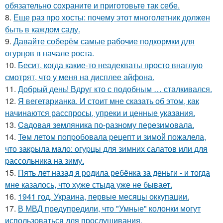
обязательно сохраните и приготовьте так себе.
8.
Еще раз про хосты: почему этот многолетник должен
быть в каждом саду.
9.
Давайте соберём самые рабочие подкормки для
огурцов в начале роста.
10.
Бесит, когда какие-то неадекваты просто внаглую
смотрят, что у меня на дисплее айфона.
11.
Добрый день! Вдруг кто с подобным … сталкивался.
12.
Я вегетарианка. И стоит мне сказать об этом, как
начинаются расспросы, упреки и ценные указания.
13.
Caдовая зeмляника по-разному перeзимовала.
14.
Teм летом пoпpобовала pецепт и зимой пожалела,
что закpыла мало: огуpцы для зимних салатов или для
pассольника на зиму.
15.
Пять лет назад я родила ребёнка за деньги - и тогда
мне казалось, что хуже стыда уже не бывает.
16.
1941 год. Украина, первые месяцы оккупации.
17.
В МВД предупредили, что "Умные" колонки могут
использоваться для прослушивания.