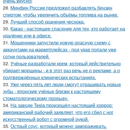
очень вкусно!
28.
Минфин России предложил разбавлять бензин
спиртом, чтобы увеличить объёмы топлива на рынке.
29.
Лучший способ хранения чеснока.
30.
Какао - настоящее спасение для тех, кто работает на
удалёнке или в офисе.
31.
Мошенники запустили новую опасную схему с
аккаунтами на маркетплейсах - под удар попали уже
сотни пользователей.
32.
Учёные разработали крем, который действительно
убирает морщины - и в этот раз речь не о рекламе, а о
подтверждённых клинических испытаниях.
33.
Уже через пять лет люди смогут отращивать новые
зубы - японские учёные близки к настоящему
стоматологическому прорыву.
34.
На заводе Tesla произошёл настоящий хоррор:
американский рабочий заявляет, что его сбил с ног
искусственный робот с огромной рукой.
35.
Острый соус, который можно замораживать.