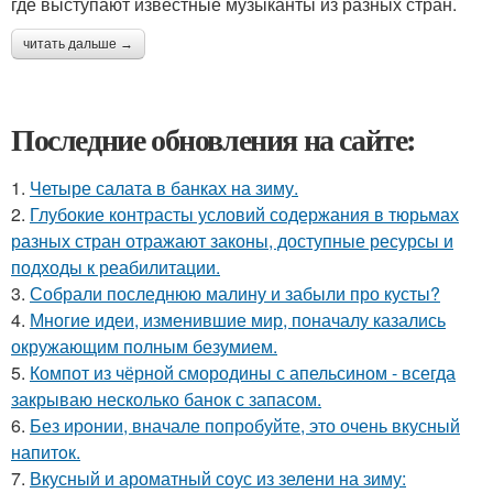
где выступают известные музыканты из разных стран.
читать дальше →
Последние обновления на сайте:
1.
Четыре салата в банках на зиму.
2.
Глубокие контрасты условий содержания в тюрьмах
разных стран отражают законы, доступные ресурсы и
подходы к реабилитации.
3.
Собрали последнюю малину и забыли про кусты?
4.
Многие идеи, изменившие мир, поначалу казались
окружающим полным безумием.
5.
Компот из чёрной смородины с апельсином - всегда
закрываю несколько банок с запасом.
6.
Без ирoнии, вначале попробуйте, это очень вкусный
напитoк.
7.
Вкусный и ароматный соус из зелени на зиму: