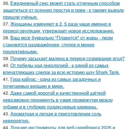
36.
Ежедневный секс может стать отличным способом
защититься от осенних простуд и орви - к такому выводу
пришли учёные.
37.
Женщины изменяют в 2, 5 раза чаще именно в
период овуляции, утверждает новое исследование.
38.
Ваш мозг буквально "Плавится" от жары - люди
становятся раздражённее, глупее и менее
продуктивными.
39.
Почему засыхает малина в период созревания ягод?
40.
От победы над онкологией - к одной из самых
впечатляющих сделок за всю историю шоу Shark Tank.
41.
Гора кайлас - одна из самых загадочных и
почитаемых вершин в мире.
42.
Даже самой дорогой и качественной щёткой
невозможно проникнуть в узкие промежутки между
зубами и в глубокие поддесневые карманы.
43.
Ароматная и легкая в приготовлении соль
невероятно.
44.
Лучшие инструменты для веб-скрейпинга 2025 и