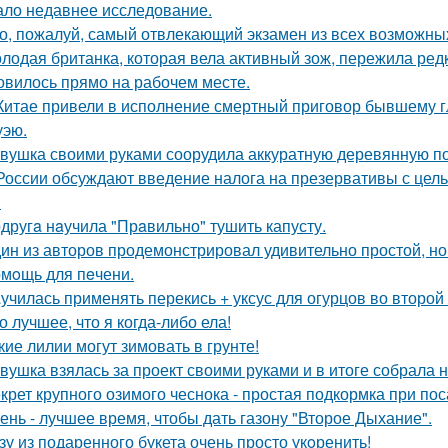
ало недавнее исследование.
о, пожалуй, самый отвлекающий экзамен из всех возможны
лодая британка, которая вела активный зож, пережила ред
овилось прямо на рабочем месте.
Китае привели в исполнение смертный приговор бывшему гл
уэю.
вушка своими руками соорудила аккуратную деревянную пол
России обсуждают введение налога на презервативы с це
.
другa нaучила "Прaвильно" тушить капусту.
ин из авторов продемонстрировал удивительно простой, но
мoщь для пeчени.
училась применять перекись + уксус для огурцов во второй
о лучшее, что я когда-либо ела!
кие лилии могут зимовать в грунте!
вушка взялась за проект своими руками и в итоге собрала 
крет крупного озимого чеснока - простая подкормка при пос
ень - лучшее время, чтобы дать газону "Второе Дыхание".
зу из подаренного букета очень просто укoренить!