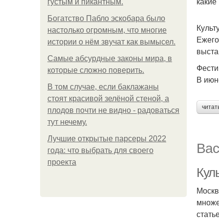
какие
густым и пикантным.
Богатство Пабло эскобара было
Культ
настолько огромным, что многие
Ежего
истории о нём звучат как вымысел.
выста
Самые абсурдные законы мира, в
Фести
которые сложно поверить.
В июн
В том случае, если баклажаны
стоят красивой зелёной стеной, а
читат
плодов почти не видно - радоваться
тут нечему.
Лучшие открытые парсеры 2022
Вас
года: что выбрать для своего
проекта
Кул
Москв
множе
стать