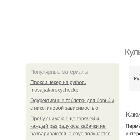
Кул
Популярные материалы
Ку
Прокси чекер на python.
mosajjal/proxychecker
Эффективные таблетки для борьбы
с никотиновой зависимостью
Как
Пробу снимаю еще горячей и
Пермь
каждый раз радуюсь: кабачки не
интер
развариваются, а соус получается