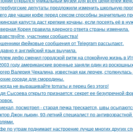
понии открылся уникальный музей для всех ценителей женс
тербургские депутаты предложили изменить школьную прог
его две чашки кофе перед сексом способны значительно пр
кинская капуста даст крепкие кочаны, если посеять её в ну
верная Корея правила ядерного ответа страны изменила.
равствуйте, участники сообщества!
шенники фейковые сообщения от Telegram рассылают.
давно я английский язык выучила.
ллем дефо сменил городской ритм на спокойную жизнь в Ит
2003 году американские военные заняли один из роскошны
огер Валерия Чекалина, известная как лерчек, столкнулась 
oxие coceди для смородины.
когда не выращивайте tomаты и перец без этого!
дя Сысоева открыто признается: секрет ее безупречной фор
ровок.
иехал, посмотрел - старая печка трескается, швы осыпаются,
ктор Джон льюин, 93-летний специалист по антивозрастной 
елями.
фе по утрам поднимает настроение лучше многих других спо