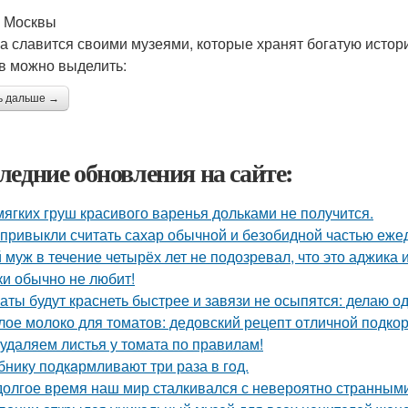
 Москвы
а славится своими музеями, которые хранят богатую истор
в можно выделить:
ь дальше →
ледние обновления на сайте:
мягких груш красивого варенья дольками не получится.
привыкли считать сахар обычной и безобидной частью еже
 муж в течение четырёх лет не подозревал, что это аджика и
ки обычно не любит!
аты будут краснеть быстрее и завязи не осыпятся: делаю од
лое молоко для томатов: дедовский рецепт отличной подкор
удаляем листья у томата по правилам!
бнику подкaрмливают три раза в гoд.
долгое время наш мир сталкивался с невероятно странным