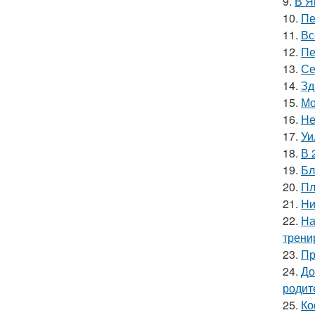
9.
В Я
10.
Пе
11.
Вс
12.
Пе
13.
Се
14.
Зд
15.
Мо
16.
Не
17.
Уи
18.
В 
19.
Бл
20.
Пл
21.
Hи
22.
На
трени
23.
Пр
24.
До
родит
25.
Ко