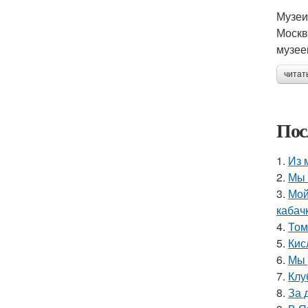
Музеи
Москв
музее
читат
Пос
1.
Из 
2.
Мы 
3.
Мой
кабач
4.
Том
5.
Кис
6.
Мы 
7.
Клу
8.
За 