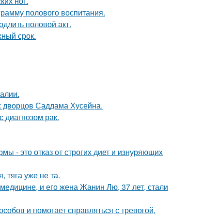
ких ног.
рамму полового воспитания.
одлить половой акт.
жный срок.
алии.
х дворцов Саддама Хусейна.
с диагнозом рак.
мы - это отказ от строгих диет и изнуряющих
 тяга уже не та.
медицине, и его жена Жанин Лю, 37 лет, стали
собов и помогает справляться с тревогой,