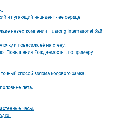
х.
кий и пугающий инцидент - её сердце
аве инвесткомпании Huarong International бай
очку и повесила её на стену.
лью "Повышения Рождаемости", по примеру
 точный способ взлома кодового замка.
 половине летa.
настенные часы.
адке!