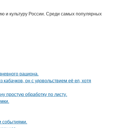
ию и культуру России. Среди самых популярных
дневного рациона.
з кабачков, он с удовольствием её ел, хотя
ну простую обработку по листу.
мки.
и событиями.