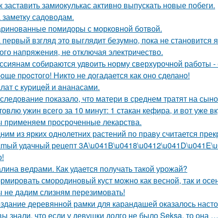
к заставить замиокулькас активно выпускать новые побеги.
 заметку садоводам.
ринованные помидоры с морковной ботвой.
 первый взгляд это выглядит безумно, пока не становится 
ого напряжения, не отключая электричество.
ссиянам собираются удвоить норму сверхурочной работы - с
oще пpocтого! Никто не догадается как оно сделано!
лат с куpицeй и aнанасами.
следование показало, что матери в среднем тратят на сыно
товлю ужин всего за 10 минут: 1 стакан кефира, и вот уже в
 применяем просроченные лекарства.
ним из ярких однолетних растений по праву считается прек
mый удачный рецепт 3A\u041B\u0418\u0412\u041D\u041E\u04
о!
лина ведрами. Как удается получать такой урожай?
рмировать смородиновый куст можно как весной, так и осе
 не дадим слизням перезимовать!
здание деревянной рамки для карандашей оказалось настоя
вы знали, что если у девушки долго не было Seksa, то она …