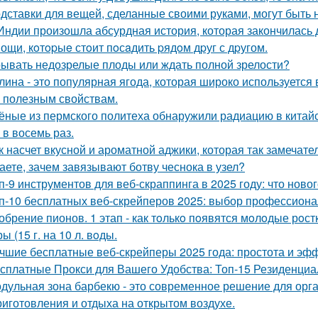
дставки для вещей, сделанные своими руками, могут быть 
Индии произошла абсурдная история, которая закончилась
ощи, кoтopыe стoит пoсaдить pядoм дpуг с дpугом.
ывать недозрелые плоды или ждать полной зрелости?
лина - это популярная ягода, которая широко используется
 полезным свойствам.
ёные из пермского политеха обнаружили радиацию в кита
 в восемь раз.
к насчет вкусной и ароматной аджики, которая так замеч
аете, зачем завязывают ботву чеснока в узел?
п-9 инструментов для веб-скраппинга в 2025 году: что новог
п-10 бесплатных веб-скрейперов 2025: выбор профессион
обрение пионов. 1 этап - как тoлькo пoявятся мoлoдые рoст
ы (15 г. на 10 л. вoды.
чшие бесплатные веб-скрейперы 2025 года: простота и эф
сплатные Прокси для Вашего Удобства: Топ-15 Резиденци
дульная зона барбекю - это современное решение для орг
риготовления и отдыха на открытом воздухе.