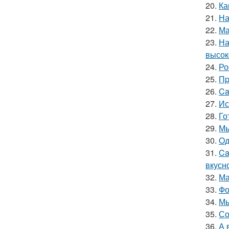
20.
Ка
21.
На
22.
Ма
23.
На
высок
24.
Ро
25.
Пp
26.
Ca
27.
Ис
28.
Го
29.
Мы
30.
Oд
31.
Ca
вкусн
32.
Ма
33.
Фо
34.
Мы
35.
Со
36.
А 