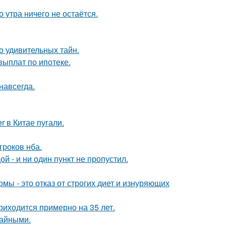
 утра ничего не остаётся.
о удивительных тайн.
выплат по ипотеке.
навсегда.
 в Китае пугали.
гроков нба.
й - и ни один пункт не пропустил.
мы - это отказ от строгих диет и изнуряющих
риходится примерно на 35 лет.
чайными.