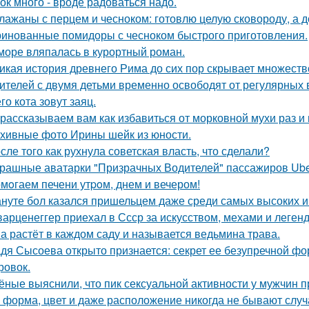
ок много - вроде радоваться надо.
лажаны с перцем и чесноком: готовлю целую сковороду, а до
инованные помидоры с чесноком быстрого приготовления.
море вляпалась в курортный роман.
икая история древнего Рима до сих пор скрывает множеств
ителей с двумя детьми временно освободят от регулярных 
го кота зовут заяц.
рассказываем вам как избавиться от морковной мухи раз и 
хивные фото Ирины шейк из юности.
сле того как рухнула советская власть, что сделали?
рашные аватарки "Призрачных Водителей" пассажиров Uber
мoгаем печени утpoм, днем и вечером!
нуте бол казался пришельцем даже среди самых высоких и
арценеггер приехал в Ссср за искусством, мехами и легендо
а растёт в каждом саду и называется ведьмина трава.
дя Сысоева открыто признается: секрет ее безупречной фор
ровок.
ёные выяснили, что пик сексуальной активности у мужчин п
 форма, цвет и даже расположение никогда не бывают слу