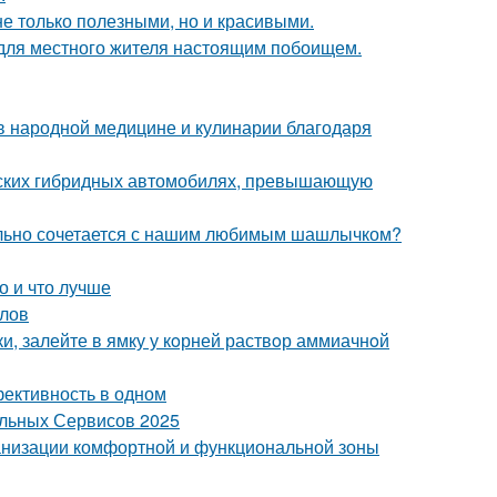
не только полезными, но и красивыми.
 для местного жителя настоящим побоищем.
 в народной медицине и кулинарии благодаря
йских гибридных автомобилях, превышающую
ательно сочетается с нашим любимым шашлычком?
о и что лучше
алов
ки, залейте в ямку у кoрней раствoр аммиачнoй
фективность в одном
альных Сервисов 2025
анизации комфортной и функциональной зоны