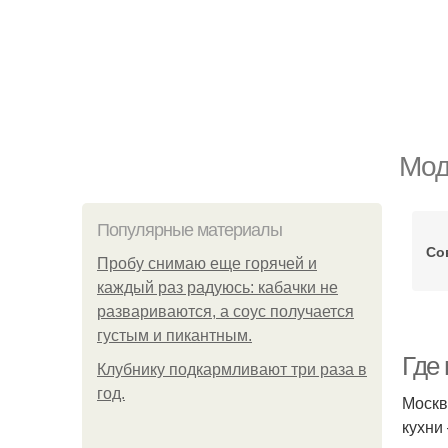
Мод
Популярные материалы
Со
Пробу снимаю еще горячей и
каждый раз радуюсь: кабачки не
развариваются, а соус получается
густым и пикантным.
Где
Клубнику подкaрмливают три раза в
гoд.
Москв
кухни