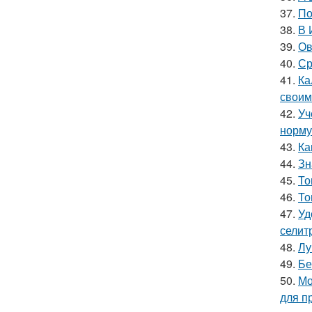
37.
По
38.
В 
39.
Ов
40.
Ср
41.
Ка
своим
42.
Уч
норму
43.
Ка
44.
Зн
45.
То
46.
То
47.
Уд
селитр
48.
Лу
49.
Бе
50.
Мо
для п