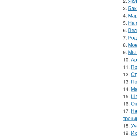
2.
Ябл
3.
Бак
4.
Мар
5.
На 
6.
Вел
7.
Род
8.
Мое
9.
Мы 
10.
Ар
11.
По
12.
Ст
13.
По
14.
Ма
15.
Шв
16.
Он
17.
На
трени
18.
Уч
19.
Их