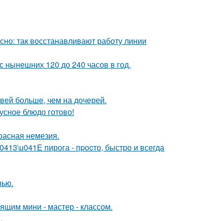
ясно: так восстанавливают работу линии
 нынешних 120 до 240 часов в год.
вей больше, чем на дочерей.
кусное блюдо готово!
расная немезия.
13\u041E пирога - пpocто, быстро и всегда
нью.
щим мини - мастер - классом.
.