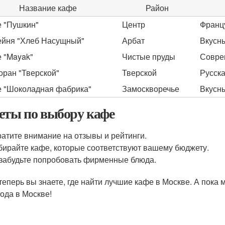
Название кафе
Район
 "Пушкин"
Центр
Францу
йня "Хлеб Насущный"
Арбат
Вкусн
 "Mayak"
Чистые пруды
Совре
оран "Тверской"
Тверской
Русска
 "Шоколадная фабрика"
Замоскворечье
Вкусн
еты по выбору кафе
атите внимание на отзывы и рейтинги.
ирайте кафе, которые соответствуют вашему бюджету.
забудьте попробовать фирменные блюда.
 теперь вы знаете, где найти лучшие кафе в Москве. А пока
года в Москве!