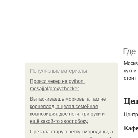
Где
Москв
кухни
Популярные материалы
стоит 
Прокси чекер на python.
mosajjal/proxychecker
Цен
Вытаскиваешь морковь, а там не
корнеплод, а целая семейная
Центр
композиция: две ноги, три руки и
ещё какой-то хвост сбоку.
Кафе
Срезала старую ветку смородины, а