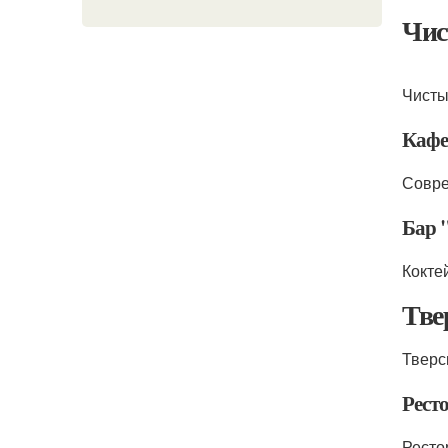
Чис
Чисты
Кафе
Совре
Бар 
Кокте
Тве
Тверс
Рест
Ресто