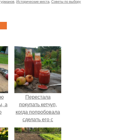
гурманов
,
Исторические места
,
Советы по выбору
ую
Перестала
, а
покупать кетчуп,
о
когда попробовала
сделать его с
яблоками.