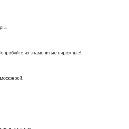
ры.
Попробуйте их знаменитые пирожные!
тмосферой.
деловых встреч.