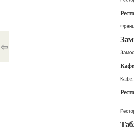
Рест
Франц
Зам
⇦
Замос
Кафе
Кафе,
Рест
Ресто
Таб