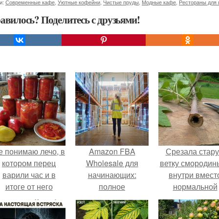
и:
Современные кафе
,
Уютные кофейни
,
Чистые пруды
,
Модные кафе
,
Рестораны для 
авилось? Поделитесь с друзьями!
е понимаю лечо, в
Amazon FBA
Срезала стар
котором перец
Wholesale для
ветку смородины
варили час и в
начинающих:
внутри вмест
итоге от него
полное
нормальной
остались одни
руководство 2025
светлой
бесформенные
сердцевины