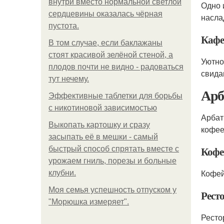
внутри вместо нормальной светлой
Одно 
сердцевины оказалась чёрная
насла
пустота.
Кафе
В том случае, если баклажаны
стоят красивой зелёной стеной, а
Уютно
плодов почти не видно - радоваться
свида
тут нечему.
Арб
Эффективные таблетки для борьбы
с никотиновой зависимостью
Арбат
Выкопать картошку и сразу
кофее
засыпать её в мешки - самый
Кофе
быстрый способ спрятать вместе с
урожаем гниль, порезы и больные
Кофей
клубни.
Моя семья успешность отпуском у
Рест
"Морюшка измеряет".
Ресто