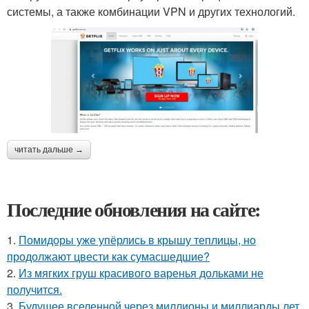
системы, а также комбинации VPN и других технологий.
читать дальше →
Последние обновления на сайте:
1.
Помидоры уже упёрлись в крышу теплицы, но
продолжают цвести как сумасшедшие?
2.
Из мягких груш красивого варенья дольками не
получится.
3.
Будущее вселенной через миллионы и миллиарды лет