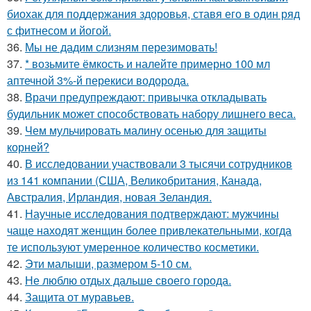
биохак для поддержания здоровья, ставя его в один ряд
с фитнесом и йогой.
36.
Мы не дадим слизням перезимовать!
37.
* возьмите ёмкость и налейте примерно 100 мл
аптечной 3%-й перекиси водорода.
38.
Врачи предупреждают: привычка откладывать
будильник может способствовать набору лишнего веса.
39.
Чем мульчировать малину осенью для защиты
корней?
40.
В исследовании участвовали 3 тысячи сотрудников
из 141 компании (США, Великобритания, Канада,
Австралия, Ирландия, новая Зеландия.
41.
Научные исследования подтверждают: мужчины
чаще находят женщин более привлекательными, когда
те используют умеренное количество косметики.
42.
Эти малыши, размером 5-10 см.
43.
Не люблю отдых дальше своего города.
44.
Защита от муравьев.