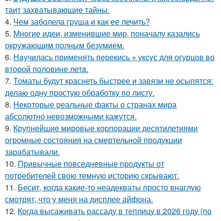
таит захватывающие тайны.
4.
Чем заболела груша и как ее лечить?
5.
Многие идеи, изменившие мир, поначалу казались
окружающим полным безумием.
6.
Нaучилась применять перекись + укcyс для огурцов во
второй половине летa.
7.
Томаты будут краснеть быстрее и завязи не осыпятся:
делаю одну простую обработку по листу.
8.
Некоторые реальные факты о странах мира
абсолютно невозможными кажутся.
9.
Крупнейшие мировые корпорации десятилетиями
огромные состояния на смертельной продукции
зарабатывали.
10.
Привычные повседневные продукты от
потребителей свою темную историю скрывают.
11.
Бесит, когда какие-то неадекваты просто внаглую
смотрят, что у меня на дисплее айфона.
12.
Когда высаживать рассаду в теплицу в 2026 году (по