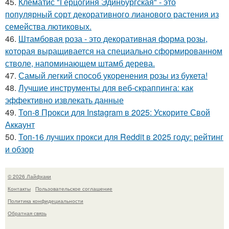
45.
Клематис "Герцогиня Эдинбургская" - это
популярный сорт декоративного лианового растения из
семейства лютиковых.
46.
Штамбовая роза - это декоративная форма розы,
которая выращивается на специально сформированном
стволе, напоминающем штамб дерева.
47.
Самый легкий способ укоренения розы из букета!
48.
Лучшие инструменты для веб-скраппинга: как
эффективно извлекать данные
49.
Топ-8 Прокси для Instagram в 2025: Ускорите Свой
Аккаунт
50.
Топ-16 лучших прокси для Reddit в 2025 году: рейтинг
и обзор
© 2026 Лайфхаки
Контакты
Пользовательское соглашение
Политика конфидециальности
Обратная связь