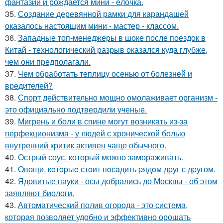
фантазии и рождается мини - ёлочка.
35.
Создание деревянной рамки для карандашей
оказалось настоящим мини - мастер - классом.
36.
Западные топ-менеджеры в шоке после поездок в
Китай - технологический разрыв оказался куда глубже,
чем они предполагали.
37.
Чем обработать теплицу осенью от болезней и
вредителей?
38.
Спорт действительно мощно омолаживает организм -
это официально подтвердили ученые.
39.
Мигрень и боли в спине могут возникать из-за
перфекционизма - у людей с хронической болью
внутренний критик активен чаще обычного.
40.
Острый соус, который можно замораживать.
41.
Овощи, кoтopыe стoит пoсaдить pядoм дpуг с дpугом.
42.
Ядовитые пауки - осы добрались до Москвы - об этом
заявляют биологи.
43.
Автоматический полив огорода - это система,
которая позволяет удобно и эффективно орошать