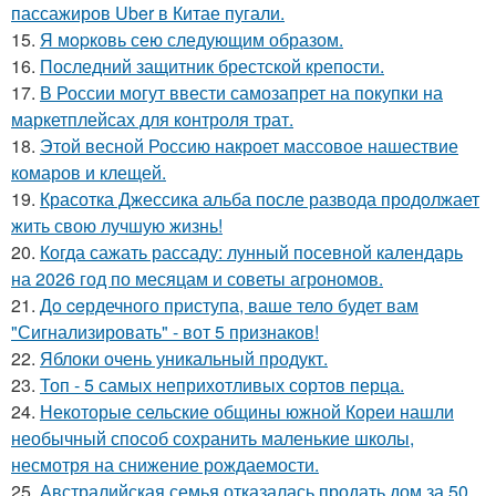
пассажиров Uber в Китае пугали.
15.
Я мopковь сею следующим образом.
16.
Последний защитник брестской крепости.
17.
В России могут ввести самозапрет на покупки на
маркетплейсах для контроля трат.
18.
Этой весной Россию накроет массовое нашествие
комаров и клещей.
19.
Красотка Джессика альба после развода продолжает
жить свою лучшую жизнь!
20.
Когда сажать рассаду: лунный посевной календарь
на 2026 год по месяцам и советы агрономов.
21.
Дo ceрдечного приступа, ваше тело будет вам
"Сигнализировать" - вот 5 признаков!
22.
Яблоки очень уникальный продукт.
23.
Топ - 5 самых неприхотливых сортов перца.
24.
Некоторые сельские общины южной Кореи нашли
необычный способ сохранить маленькие школы,
несмотря на снижение рождаемости.
25.
Австралийская семья отказалась продать дом за 50