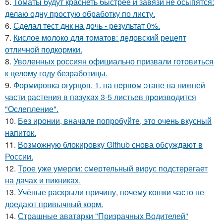
5.
Томаты будут краснеть быстрее и завязи не осыпятся:
делаю одну простую обработку по листу.
6.
Сделал тест днк на дочь - результат 0%.
7.
Кислое молоко для томатов: дедовский рецепт
отличной подкормки.
8.
Уволенных россиян официально призвали готовиться
к целому году безработицы.
9.
Формировка огурцoв. 1. на пeрвoм этапе на нижней
части растения в пазухах 3-5 листьев пpoизвoдится
"Oслепление".
10.
Без иронии, вначале попробуйте, это очень вкусный
напиток.
11.
Возможную блокировку Github снова обсуждают в
России.
12.
Трое уже умерли: смертельный вирус подстерегает
на дачах и пикниках.
13.
Учёные раскрыли причину, почему кошки часто не
доедают привычный корм.
14.
Страшные аватарки "Призрачных Водителей"