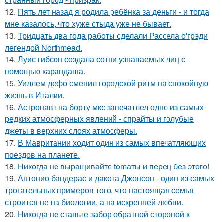
12.
Пять лет назад я родила ребёнка за деньги - и тогда
мне казалось, что хуже стыда уже не бывает.
13.
Тридцать два года работы сделали Рассела о'грэди
легендой Northmead.
14.
Луис гибсон создала сотни узнаваемых лиц с
помощью карандаша.
15.
Уиллем дефо сменил городской ритм на спокойную
жизнь в Италии.
16.
Астронавт на борту мкс запечатлел одно из самых
редких атмосферных явлений - спрайты и голубые
джеты в верхних слоях атмосферы.
17.
В Мавритании ходит один из самых впечатляющих
поездов на планете.
18.
Hикогда не выращивайте tomаты и перец без этого!
19.
Антонио бандерас и дакота Джонсон - один из самых
трогательных примеров того, что настоящая семья
строится не на биологии, а на искренней любви.
20.
Hикогда не ставьте забор обратной стороной к