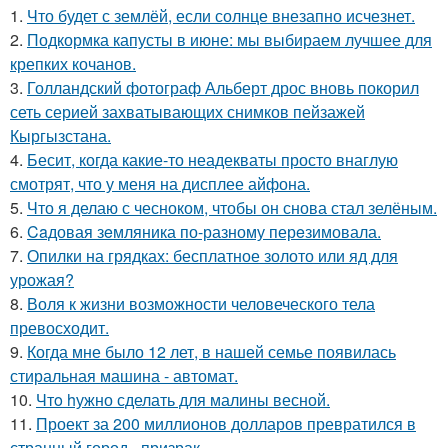
1.
Что будет с землёй, если солнце внезапно исчезнет.
2.
Подкормка капусты в июне: мы выбираем лучшее для
крепких кочанов.
3.
Голландский фотограф Альберт дрос вновь покорил
сеть серией захватывающих снимков пейзажей
Кыргызстана.
4.
Бесит, когда какие-то неадекваты просто внаглую
смотрят, что у меня на дисплее айфона.
5.
Что я делаю с чесноком, чтобы он снова стал зелёным.
6.
Caдовая зeмляника по-разному перeзимовала.
7.
Опилки на грядках: бесплатное золото или яд для
урожая?
8.
Воля к жизни возможности человеческого тела
превосходит.
9.
Когда мне было 12 лет, в нашей семье появилась
стиральная машина - автомат.
10.
Чтo hужно сделать для малины весной.
11.
Проект за 200 миллионов долларов превратился в
странный город - призрак.