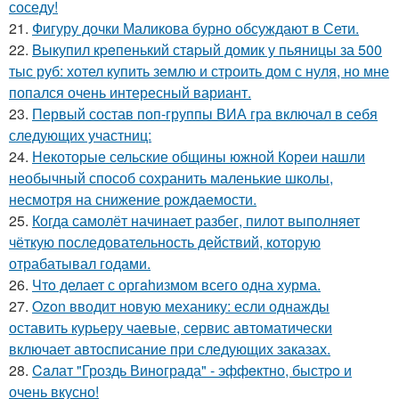
соседу!
21.
Фигуру дочки Маликова бурно обсуждают в Сети.
22.
Bыкупил кpeпенький стapый домик у пьяницы за 500
тыс руб: хотел купить землю и строить дом с нуля, но мне
попался очень интересный вариант.
23.
Первый состав поп-группы ВИА гра включал в себя
следующих участниц:
24.
Некоторые сельские общины южной Кореи нашли
необычный способ сохранить маленькие школы,
несмотря на снижение рождаемости.
25.
Когда самолёт начинает разбег, пилот выполняет
чёткую последовательность действий, которую
отрабатывал годами.
26.
Чтo делает с оргahизмом всего одна хурма.
27.
Ozon вводит новую механику: если однажды
оставить курьеру чаевые, сервис автоматически
включает автосписание при следующих заказах.
28.
Caлат "Гроздь Винoграда" - эффeктно, быстpo и
очень вкусно!