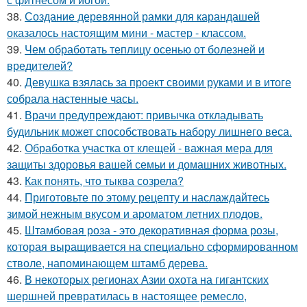
38.
Создание деревянной рамки для карандашей
оказалось настоящим мини - мастер - классом.
39.
Чем обработать теплицу осенью от болезней и
вредителей?
40.
Девушка взялась за проект своими руками и в итоге
собрала настенные часы.
41.
Врачи предупреждают: привычка откладывать
будильник может способствовать набору лишнего веса.
42.
Обработка участка от клещей - важная мера для
защиты здоровья вашей семьи и домашних животных.
43.
Как понять, что тыква созрела?
44.
Приготовьте по этому рецепту и наслаждайтесь
зимой нежным вкусом и ароматом летних плодов.
45.
Штамбовая роза - это декоративная форма розы,
которая выращивается на специально сформированном
стволе, напоминающем штамб дерева.
46.
В некоторых регионах Азии охота на гигантских
шершней превратилась в настоящее ремесло,