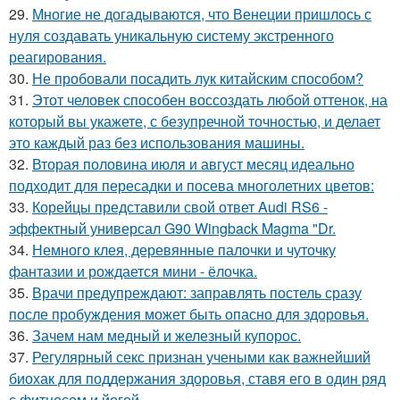
29.
Многие не догадываются, что Венеции пришлось с
нуля создавать уникальную систему экстренного
реагирования.
30.
Не пробовали посадить лук китайским способом?
31.
Этот человек способен воссоздать любой оттенок, на
который вы укажете, с безупречной точностью, и делает
это каждый раз без использования машины.
32.
Вторая половина июля и август месяц идеально
подходит для пересадки и посева многолетних цветов:
33.
Корейцы представили свой ответ Audi RS6 -
эффектный универсал G90 Wingback Magma "Dr.
34.
Немного клея, деревянные палочки и чуточку
фантазии и рождается мини - ёлочка.
35.
Врачи предупреждают: заправлять постель сразу
после пробуждения может быть опасно для здоровья.
36.
Зачем нам медный и железный купорос.
37.
Регулярный секс признан учеными как важнейший
биохак для поддержания здоровья, ставя его в один ряд
с фитнесом и йогой.