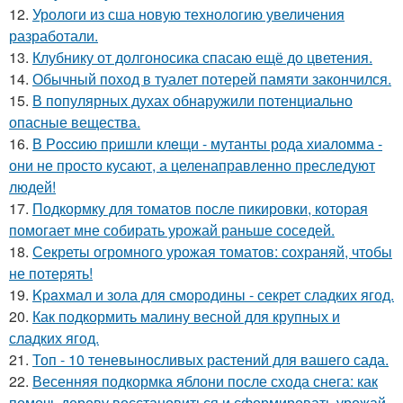
12.
Урологи из сша новую технологию увеличения
разработали.
13.
Клубнику от долгоносика спасаю ещё до цветения.
14.
Обычный поход в туалет потерей памяти закончился.
15.
В популярных духах обнаружили потенциально
опасные вещества.
16.
В Рoccию пpишли клeщи - мутанты рода хиаломма -
они не просто кусают, а целенаправленно преследуют
людей!
17.
Подкормку для томатов после пикировки, которая
помогает мне собирать урожай раньше соседей.
18.
Секреты огромного урожая томатов: сохраняй, чтобы
не потерять!
19.
Kpaxмал и зола для смородины - секрет сладких ягод.
20.
Как подкормить малину весной для крупных и
сладких ягод.
21.
Топ - 10 теневыносливых растений для вашего сада.
22.
Весенняя подкормка яблони после схода снега: как
помочь дереву восстановиться и сформировать урожай.