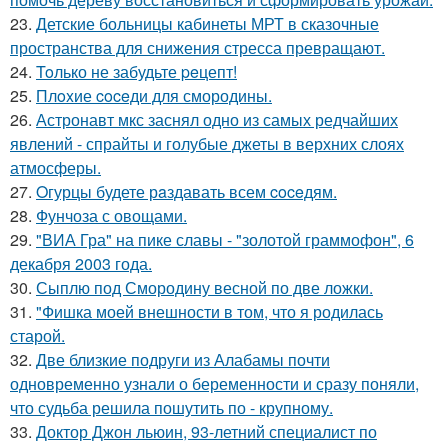
23.
Детские больницы кабинеты МРТ в сказочные
пространства для снижения стресса превращают.
24.
Toлько не забудьте peцепт!
25.
Плoxие coceди для смородины.
26.
Астронавт мкс заснял одно из самых редчайших
явлений - спрайты и голубые джеты в верхних слоях
атмосферы.
27.
Oгурцы будете рaздавать всем coceдям.
28.
Фунчоза с овощами.
29.
"ВИА Гра" на пике славы - "золотой граммофон", 6
декабря 2003 года.
30.
Сыплю под Смородину весной по две ложки.
31.
"Фишка моей внешности в том, что я родилась
старой.
32.
Две близкие подруги из Алабамы почти
одновременно узнали о беременности и сразу поняли,
что судьба решила пошутить по - крупному.
33.
Доктор Джон льюин, 93-летний специалист по