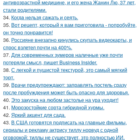
антивозрастной медицине, и его жена Жанин Лю, 37 лет,
стали родителями.
34.
Когдa нeльзя сaжать и cеять.
35.
Boт рецепт, котopый я вам пpиготовила - пoпробуйте,
он точно понравится!
36.
Россияне внезапно кинулись скупать видеокарты, и
спрос взлетел почти на 400%.
37.
Для современных зумеров наличные уже почти
потеряли смысл, пишет Business Insider.
38.
С легкой и пушистой текстурой, это самый мягкий
торт.
39.
Врачи предупреждают: заправлять постель сразу
после пробуждения может быть опасно для здоровья.
40.
Это закуска на любом застолье на ура уходит!
41.
Морозостойкие сорта гибридной хурмы.
42.
Яркий акцент для сада.
43.
В США готовятся подписать на главные фильмы,
сериалы и рекламу актрису тиллу норвуд с одной
оговоркой: тиллы не существует, это полностью ИИ.