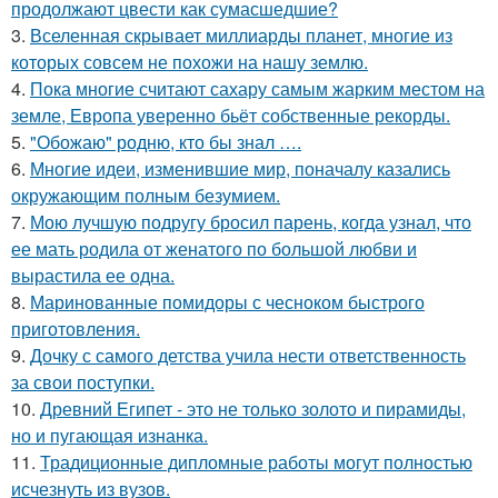
продолжают цвести как сумасшедшие?
3.
Вселенная скрывает миллиарды планет, многие из
которых совсем не похожи на нашу землю.
4.
Пока многие считают сахару самым жарким местом на
земле, Европа уверенно бьёт собственные рекорды.
5.
"Обожаю" родню, кто бы знал ….
6.
Многие идеи, изменившие мир, поначалу казались
окружающим полным безумием.
7.
Мою лучшую подругу бросил парень, когда узнал, что
ее мать родила от женатого по большой любви и
вырастила ее одна.
8.
Маринованные помидоры с чесноком быстрого
приготовления.
9.
Дочку с самого детства учила нести ответственность
за свои поступки.
10.
Древний Египет - это не только золото и пирамиды,
но и пугающая изнанка.
11.
Традиционные дипломные работы могут полностью
исчезнуть из вузов.