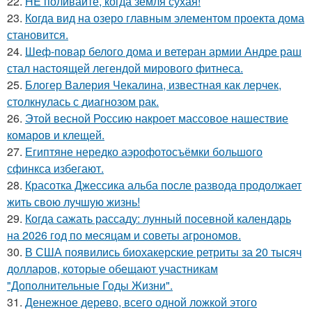
22.
HE поливайте, когда земля сухая!
23.
Когда вид на озеро главным элементом проекта дома
становится.
24.
Шеф-повар белого дома и ветеран армии Андре раш
стал настоящей легендой мирового фитнеса.
25.
Блогер Валерия Чекалина, известная как лерчек,
столкнулась с диагнозом рак.
26.
Этой весной Россию накроет массовое нашествие
комаров и клещей.
27.
Египтяне нередко аэрофотосъёмки большого
сфинкса избегают.
28.
Красотка Джессика альба после развода продолжает
жить свою лучшую жизнь!
29.
Когда сажать рассаду: лунный посевной календарь
на 2026 год по месяцам и советы агрономов.
30.
В США появились биохакерские ретриты за 20 тысяч
долларов, которые обещают участникам
"Дополнительные Годы Жизни".
31.
Денежное дерево, всего одной ложкой этого