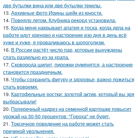
две бутылки вина или две бутылки текилы.
13.
Архивные фото Ирины шейк из юности.
14.
Повеяло летом. Клубника рекорд установила.
15.
Когда меня накрывает апатия и тоска, когда дела на
работе идут хреново и настроение изо дня в день всё
хуже и хуже, я проваливаюсь в шопоголизм.
16.
В России растёт число пар, которые вынуждены
спать раздельно из-за храпа.
17.
Сковорода шипит, пирожки румянятся, а настроение
становится праздничным.
18.
Чтобы сохранить фигуру и здоровье, важно ложиться
спать вовремя.
19.
Картофельные ростки: золотой актив, который вы зря
выбрасывали!
20.
Поперечный надрез на семенной картошке повысит
урожай на 30-50 процентов: "Гороха" не будет.
21.
Токсичное поведение на работе может стать
причиной увольнения.