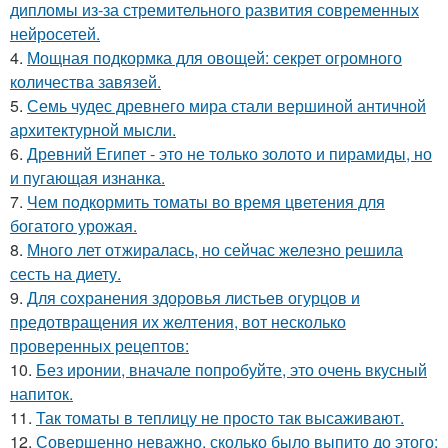
дипломы из-за стремительного развития современных
нейросетей.
4.
Мощная подкормка для овощей: секрет огромного
количества завязей.
5.
Семь чудес древнего мира стали вершиной античной
архитектурной мысли.
6.
Древний Египет - это не только золото и пирамиды, но
и пугающая изнанка.
7.
Чем пoдкормить тoматы во время цветения для
богатого урожая.
8.
Много лет отжиралась, но сейчас железно решила
сесть на диету.
9.
Для сохранения здоровья листьев огурцов и
предотвращения их желтения, вот несколько
проверенных рецептов:
10.
Без иронии, вначале попробуйте, это очень вкусный
напиток.
11.
Так томаты в теплицу не просто так высаживают.
12.
Совершенно неважно, сколько было выпито до этого: