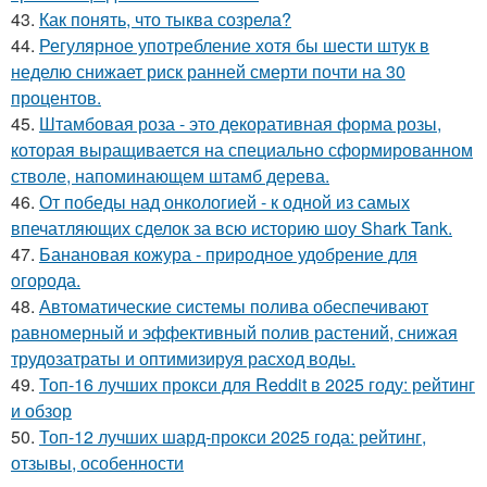
43.
Как понять, что тыква созрела?
44.
Регулярное употребление хотя бы шести штук в
неделю снижает риск ранней смерти почти на 30
процентов.
45.
Штамбовая роза - это декоративная форма розы,
которая выращивается на специально сформированном
стволе, напоминающем штамб дерева.
46.
От победы над онкологией - к одной из самых
впечатляющих сделок за всю историю шоу Shark Tank.
47.
Банановая кожура - природное удобрение для
огорода.
48.
Автоматические системы полива обеспечивают
равномерный и эффективный полив растений, снижая
трудозатраты и оптимизируя расход воды.
49.
Топ-16 лучших прокси для Reddit в 2025 году: рейтинг
и обзор
50.
Топ-12 лучших шард-прокси 2025 года: рейтинг,
отзывы, особенности