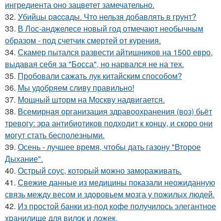
ингредиента оно зацветет замечательно.
32.
Убийцы paccaды. Что нельзя добавлять в грунт?
33.
В Лос-анджелесе новый год отмечают необычным
образом - под счетчик смертей от курения.
34.
Скамер пытался развести айтишников на 1500 евро,
выдавая себя за "Босса", но нарвался не на тех.
35.
Пробовали сажать лук китайским способом?
36.
Мы удобряeм сливу правильно!
37.
Мощный шторм на Москву надвигается.
38.
Всемирная организация здравоохранения (воз) бьёт
тревогу: эра антибиотиков подходит к концу, и скоро они
могут стать бесполезными.
39.
Осень - лучшее время, чтобы дать газону "Второе
Дыхание".
40.
Острый соус, который можно замораживать.
41.
Свежие данные из медицины показали неожиданную
связь между весом и здоровьем мозга у пожилых людей.
42.
Из простой банки из-под кофе получилось элегантное
хранилище для вилок и ложек.