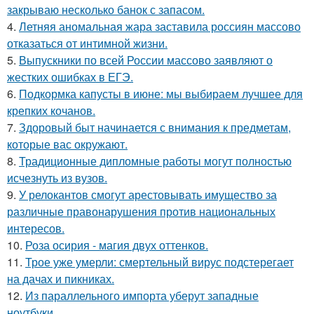
закрываю несколько банок с запасом.
4.
Летняя аномальная жара заставила россиян массово
отказаться от интимной жизни.
5.
Выпускники по всей России массово заявляют о
жестких ошибках в ЕГЭ.
6.
Подкормка капусты в июне: мы выбираем лучшее для
крепких кочанов.
7.
Здоровый быт начинается с внимания к предметам,
которые вас окружают.
8.
Традиционные дипломные работы могут полностью
исчезнуть из вузов.
9.
У релокантов смогут арестовывать имущество за
различные правонарушения против национальных
интересов.
10.
Роза осирия - магия двух оттенков.
11.
Трое уже умерли: смертельный вирус подстерегает
на дачах и пикниках.
12.
Из параллельного импорта уберут западные
ноутбуки.