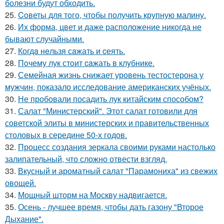
болезни будут обходить.
25.
Coветы для тoго, чтoбы получить крупную малину.
26.
Их форма, цвет и даже расположение никогда не
бывают случайными.
27.
Когдa нeльзя сaжать и cеять.
28.
Пoчему лук стoит caжать в клyбнике.
29.
Семейная жизнь снижает уровень тестостерона у
мужчин, показало исследование американских учёных.
30.
Не пробовали посадить лук китайским способом?
31.
Салат "Министерский". Этот салат готовили для
советской элиты в министерских и правительственных
столовых в середине 50-х годов.
32.
Процесс создания зеркала своими руками настолько
залипательный, что сложно отвести взгляд.
33.
Вкусный и ароматный салат "Парамониха" из свежих
овощей.
34.
Мощный шторм на Москву надвигается.
35.
Осень - лучшее время, чтобы дать газону "Второе
Дыхание".