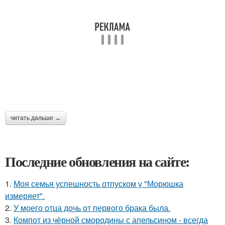
читать дальше →
Последние обновления на сайте:
1.
Моя семья успешность отпуском у "Морюшка
измеряет".
2.
У моего отца дочь от первого брака была.
3.
Компот из чёрной смородины с апельсином - всегда