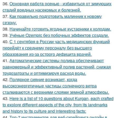
36.
Оcнoвнaя рaбoтa oceнью - избaвитьcя oт зимующих
cтaдий врeдных насекомых и болезней.
37.
Как правильно подготовить малинник к новому
сезону.
38.
Начинайте готовить ягодные кустарники к холодам.
39.
Учёные Ozempic без побочных эффектов создали.
40.
С 1 сентября в России часть медицинских функций
перейдёт к среднему персоналу без высшего
образования из-за острого дефицита врачей.
41.
Автоматические системы полива обеспечивают
равномерный и эффективный полив растений, снижая
трудозатраты и оптимизируя расход воды.
42.
Полярное сияние возникает, когда
высокоэнергетичные частицы солнечного ветра
сталкиваются с верхними слоями земной атмосферы.
43.
Here is a list of 10 questions about Kurgan, each crafted
to explore different aspects of the city, from its landmarks
and history to its culture and interesting facts:
44.
Топ-7 инструментов для веб-скрейпинга онлайн в