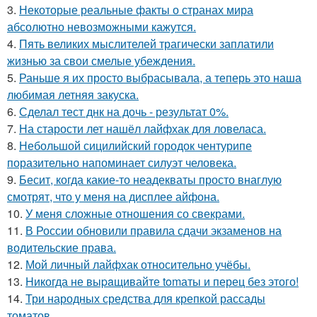
3.
Некоторые реальные факты о странах мира
абсолютно невозможными кажутся.
4.
Пять великих мыслителей трагически заплатили
жизнью за свои смелые убеждения.
5.
Раньше я их просто выбрасывала, а теперь это наша
любимая летняя закуска.
6.
Сделал тест днк на дочь - результат 0%.
7.
На старости лет нашёл лайфхак для ловеласа.
8.
Небольшой сицилийский городок чентурипе
поразительно напоминает силуэт человека.
9.
Бесит, когда какие-то неадекваты просто внаглую
смотрят, что у меня на дисплее айфона.
10.
У меня сложные отношения со свекрами.
11.
В России обновили правила сдачи экзаменов на
водительские права.
12.
Мой личный лайфхак относительно учёбы.
13.
Hикогда не выpaщивайте tomаты и перец без этого!
14.
Три народных средства для крепкой рассады
томатов.