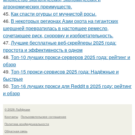
агрономических преимуществ.
45.
Как спасти огурцы от мучнистой росы.
46.
В некоторых регионах Азии охота на гигантских
шершней превратилась в настоящее ремесло,
сочетающее риск, сноровку и изобретательность.
47.
Лучшие бесплатные веб-скрейперы 2025 года:
простота и эффективность в одном
48.
Топ-10 лучших прокси-серверов 2025 года: рейтинг и
обзор
49.
Топ-15 прокси-сервисов 2025 года: Надёжные и
быстрые
50.
Топ-16 лучших прокси для Reddit в 2025 году: рейтинг
и обзор
© 2026 Лайфхаки
Контакты
Пользовательское соглашение
Политика конфидециальности
Обратная связь