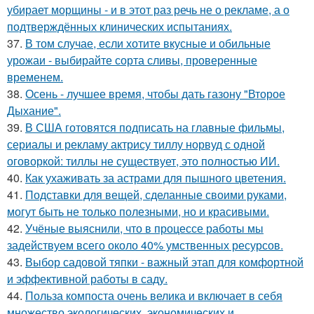
убирает морщины - и в этот раз речь не о рекламе, а о
подтверждённых клинических испытаниях.
37.
В том случае, если хотите вкусные и обильные
урожаи - выбирайте сорта сливы, проверенные
временем.
38.
Осень - лучшее время, чтобы дать газону "Второе
Дыхание".
39.
В США готовятся подписать на главные фильмы,
сериалы и рекламу актрису тиллу норвуд с одной
оговоркой: тиллы не существует, это полностью ИИ.
40.
Как ухаживать за астрами для пышного цветения.
41.
Подставки для вещей, сделанные своими руками,
могут быть не только полезными, но и красивыми.
42.
Учёные выяснили, что в процессе работы мы
задействуем всего около 40% умственных ресурсов.
43.
Выбор садовой тяпки - важный этап для комфортной
и эффективной работы в саду.
44.
Польза компоста очень велика и включает в себя
множество экологических, экономических и