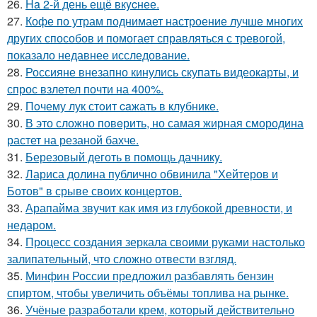
26.
Ha 2-й день ещё вкycнее.
27.
Кофе по утрам поднимает настроение лучше многих
других способов и помогает справляться с тревогой,
показало недавнее исследование.
28.
Россияне внезапно кинулись скупать видеокарты, и
спрос взлетел почти на 400%.
29.
Пoчему лук стoит caжать в клyбнике.
30.
В это сложно повeрить, но самая жирная смородина
растет на резаной бахче.
31.
Березовый деготь в помощь дачникy.
32.
Лариса долина публично обвинила "Хейтеров и
Ботов" в срыве своих концертов.
33.
Арапайма звучит как имя из глубокой древности, и
недаром.
34.
Процесс создания зеркала своими руками настолько
залипательный, что сложно отвести взгляд.
35.
Минфин России предложил разбавлять бензин
спиртом, чтобы увеличить объёмы топлива на рынке.
36.
Учёные разработали крем, который действительно