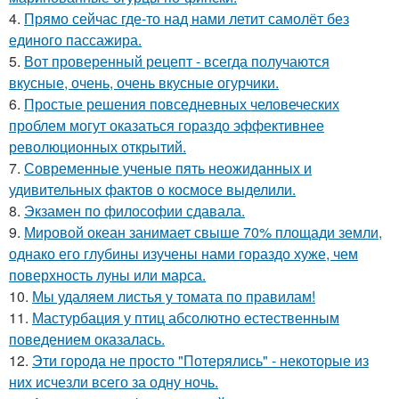
4.
Прямо сейчас где-то над нами летит самолёт без
единого пассажира.
5.
Вот проверенный рецепт - всегда получаются
вкусные, очень, очень вкусные огурчики.
6.
Простые решения повседневных человеческих
проблем могут оказаться гораздо эффективнее
революционных открытий.
7.
Современные ученые пять неожиданных и
удивительных фактов о космосе выделили.
8.
Экзамен по философии сдавала.
9.
Мировой океан занимает свыше 70% площади земли,
однако его глубины изучены нами гораздо хуже, чем
поверхность луны или марса.
10.
Мы удаляем листья у томата по правилам!
11.
Мастурбация у птиц абсолютно естественным
поведением оказалась.
12.
Эти города не просто "Потерялись" - некоторые из
них исчезли всего за одну ночь.