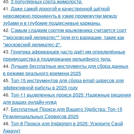
40.
3 популярных сорта жимолости.
41.
Даже самой дорогой и качественной щёткой
невозможно проникнуть в узкие промежутки между
зубами и в глубокие поддесневые карманы.
42.
Самым сладким сортом крыжовника считается сорт
*"московский деликатес"* (или его вариации, такие как
"московский деликатес-2".
43.
Генетика африканцев часто даёт им определённые
преимущества в поддержании рельефного тела.
44.
Лучшие бесплатные инструменты для сбора данных
в режиме реального времени 2025
45.
Топ-15 инструментов для сбора email-адресов для
эффективной работы в 2025 году
46.
Топ-11 выделенных прокси 2025: Надежные решения
для ваших онлайн-нужд
47.
Бесплатные Прокси для Вашего Удобства: Топ-15
Резиденциальных Сервисов 2025
48.
Топ-8 Прокси для Instagram в 2025: Ускорите Свой
Аккаунт