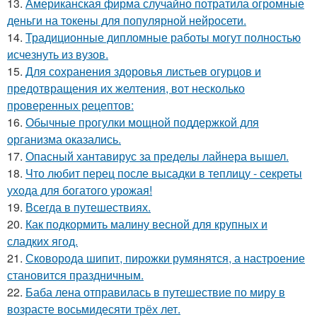
13.
Американская фирма случайно потратила огромные
деньги на токены для популярной нейросети.
14.
Традиционные дипломные работы могут полностью
исчезнуть из вузов.
15.
Для сохранения здоровья листьев огурцов и
предотвращения их желтения, вот несколько
проверенных рецептов:
16.
Обычные прогулки мощной поддержкой для
организма оказались.
17.
Опасный хантавирус за пределы лайнера вышел.
18.
Что любит перец после высадки в теплицу - секреты
ухода для богатого урожая!
19.
Всегда в путешествиях.
20.
Как подкормить малину весной для крупных и
сладких ягод.
21.
Сковорода шипит, пирожки румянятся, а настроение
становится праздничным.
22.
Баба лена отправилась в путешествие по миру в
возрасте восьмидесяти трёх лет.