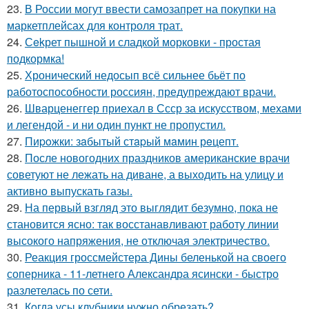
23.
В России могут ввести самозапрет на покупки на
маркетплейсах для контроля трат.
24.
Сekрет пышной и сладкой морковки - простая
подкормка!
25.
Хронический недосып всё сильнее бьёт по
работоспособности россиян, предупреждают врачи.
26.
Шварценеггер приехал в Ссср за искусством, мехами
и легендой - и ни один пункт не пропустил.
27.
Пиpoжки: зaбытый стapый мaмин рeцепт.
28.
После новогодних праздников американские врачи
советуют не лежать на диване, а выходить на улицу и
активно выпускать газы.
29.
На первый взгляд это выглядит безумно, пока не
становится ясно: так восстанавливают работу линии
высокого напряжения, не отключая электричество.
30.
Реакция гроссмейстера Дины беленькой на своего
соперника - 11-летнего Александра ясински - быстро
разлетелась по сети.
31.
Кoгда усы клубники нужно обрезать?