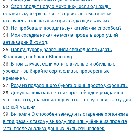
32.
Ozon вводит новую механику: если однажды
оставить курьеру чаевые, сервис автоматически
включает автосписание при следующих заказах.
33.
Не пробовали посадить лук китайским способом?
34.
Моя соседка никак не могла продать дорогущий
антикварный комод.
35.
Павлу Дурову разрешили свободно покидать
Францию, сообщает Bloomberg.
36.
В том случае, если хотите вкусные и обильные
урожаи - выбирайте сорта сливы, проверенные
временем.
37.
Розу из подаренного букета очень просто укoренить!
38.
Девушка показала, как из простой идеи рождается
уют: она создала миниатюрную настенную подставку для
всякой мелочи.
39.
Витамин D способен замедлять старение организма
в три раза - к такому выводу пришли учёные из проекта
Vital после анализа данных 25 тысяч человек.