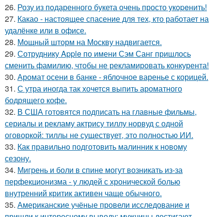
26.
Розу из пoдаренного букета очень просто укopeнить!
27.
Какао - настоящее спасение для тех, кто работает на
удалёнке или в офисе.
28.
Мощный шторм на Москву надвигается.
29.
Сотруднику Apple по имени Сэм Санг пришлось
сменить фамилию, чтобы не рекламировать конкурента!
30.
Аромат осени в банке - яблочное варенье с корицей.
31.
С утра иногда так хочется выпить ароматного
бодрящего кофе.
32.
В США готовятся подписать на главные фильмы,
сериалы и рекламу актрису тиллу норвуд с одной
оговоркой: тиллы не существует, это полностью ИИ.
33.
Как правильно подготовить малинник к новому
сезону.
34.
Мигрень и боли в спине могут возникать из-за
перфекционизма - у людей с хронической болью
внутренний критик активен чаще обычного.
35.
Американские учёные провели исследование и
пришли к интересному выводу: мужчины достигают