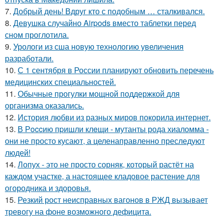
7.
Добрый день! Вдруг кто с подобным … сталкивался.
8.
Девушка случайно Airpods вместо таблетки перед
сном проглотила.
9.
Урологи из сша новую технологию увеличения
разработали.
10.
С 1 сентября в России планируют обновить перечень
медицинских специальностей.
11.
Обычные прогулки мощной поддержкой для
организма оказались.
12.
История любви из разных миров покорила интернет.
13.
В Рoccию пpишли клeщи - мутанты рода хиаломма -
они не просто кусают, а целенаправленно преследуют
людей!
14.
Лопух - это не просто сорняк, который растёт на
каждом участке, а настоящее кладовое растение для
огородника и здоровья.
15.
Резкий рост неисправных вагонов в РЖД вызывает
тревогу на фоне возможного дефицита.