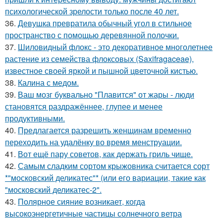
психологической зрелости только после 40 лет.
36.
Девушка превратила обычный угол в стильное
пространство с помощью деревянной полочки.
37.
Шиловидный флокс - это декоративное многолетнее
растение из семейства флоксовых (Saxifragaceae),
известное своей яркой и пышной цветочной кистью.
38.
Калина с медом.
39.
Ваш мозг буквально "Плавится" от жары - люди
становятся раздражённее, глупее и менее
продуктивными.
40.
Предлагается разрешить женщинам временно
переходить на удалёнку во время менструации.
41.
Вот ещё пару советов, как держать гриль чище.
42.
Самым сладким сортом крыжовника считается сорт
*"московский деликатес"* (или его вариации, такие как
"московский деликатес-2".
43.
Полярное сияние возникает, когда
высокоэнергетичные частицы солнечного ветра