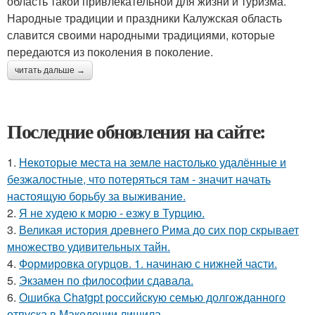
область такой привлекательной для жизни и туризма.
Народные традиции и праздники Калужская область
славится своими народными традициями, которые
передаются из поколения в поколение.
читать дальше →
Последние обновления на сайте:
1.
Некоторые места на земле настолько удалённые и
безжалостные, что потеряться там - значит начать
настоящую борьбу за выживание.
2.
Я не худею к морю - езжу в Турцию.
3.
Великая история древнего Рима до сих пор скрывает
множество удивительных тайн.
4.
Формировка огурцов. 1. начинаю с нижней части.
5.
Экзамен по философии сдавала.
6.
Ошибка Chatgpt российскую семью долгожданного
отпуска в Македонии лишила.