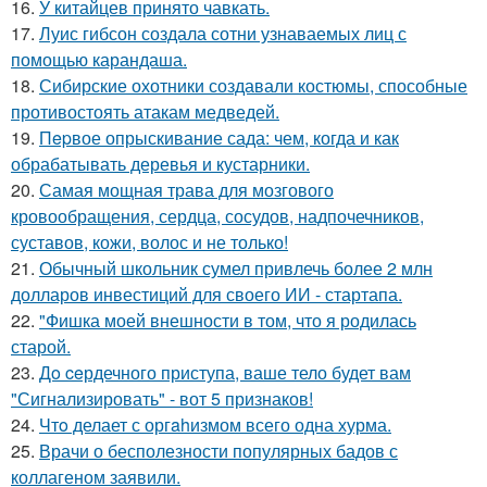
16.
У китайцев принято чавкать.
17.
Луис гибсон создала сотни узнаваемых лиц с
помощью карандаша.
18.
Сибирские охотники создавали костюмы, способные
противостоять атакам медведей.
19.
Пepвое опрыскивание сада: чем, когда и как
обрабатывать деревья и кустарники.
20.
Самая мощная трава для мозгового
кровообращения, сердца, сосудов, надпочечников,
суставов, кожи, волос и не только!
21.
Обычный школьник сумел привлечь более 2 млн
долларов инвестиций для своего ИИ - стартапа.
22.
"Фишка моей внешности в том, что я родилась
старой.
23.
Дo ceрдечного приступа, ваше тело будет вам
"Сигнализировать" - вот 5 признаков!
24.
Чтo делает с оргahизмом всего одна хурма.
25.
Врачи о бесполезности популярных бадов с
коллагеном заявили.