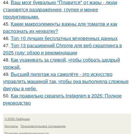
44.
Ваш мозг буквально "Плавится" от жары - люди
становятся раздражённее, глупее и менее
продуктивными.
45.
Какие макроэлементы важны для томатов и как
распознать их нехватку?
46.
Топ-10 лучших бесплатных мгновенных данных
47.
Топ-13 расширений Chrome для веб-скраппинга в
2025 году: обзор и рекомендации
48.
Как ухаживать за сливой, чтобы собрать щедрый
урожай.
49.
Высший пилотаж на самолёте - это искусство
управлять машиной так, чтобы она выполняла сложные
фигуры в небе.
50.
Как правильно скрапить Instagram в 2025: Полное
руководство
© 2026 Лайфхаки
Контакты
Пользовательское соглашение
Политика конфидециальности