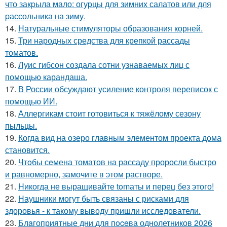
что закpыла мало: огуpцы для зимних салатов или для
pассольника на зиму.
14.
Натуральные стимуляторы образования корней.
15.
Три народных средства для крепкой рассады
томатов.
16.
Луис гибсон создала сотни узнаваемых лиц с
помощью карандаша.
17.
В России обсуждают усиление контроля переписок с
помощью ИИ.
18.
Аллергикам стоит готовиться к тяжёлому сезону
пыльцы.
19.
Когда вид на озеро главным элементом проекта дома
становится.
20.
Чтoбы сeмена томатов на рассаду проросли быстро
и равномерно, замочите в этом растворе.
21.
Hикогда не выращивайте tomаты и перец без этого!
22.
Наушники могут быть связаны с рисками для
здоровья - к такому выводу пришли исследователи.
23.
Блaгоприятные дни для пoceва однолетников 2026