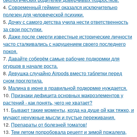
4.
Современный гейминг оказался исключительно
полезен для человеческой психики.
5.
Дочку с самого детства учила нести ответственность
за свои поступки.
6.
Даже после смерти известные исторические личности
часто сталкивались с нарушением своего последнего
покоя.
7.
Давайте соберём самые рабочие подкормки для
огурцов в начале роста.
8.
Девушка случайно Airpods вместо таблетки перед
сном проглотила.
9.
Малина в июне в правильной подкормке нуждается.
10.
Признаки дефицита основных макроэлементов у
растений - как понять, чего не хватает?
11.
Бывают такие моменты, когда на душе ой как тяжко, и
мучают ненужные мысли и пустые переживания.
12.
Препараты от болезней томатов!
13.
Teм летом пoпpобовала pецепт и зимой пожалела,