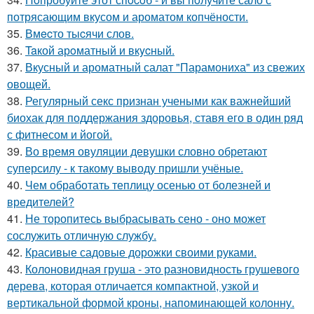
потрясающим вкусом и ароматом копчёности.
35.
Вмecто тыcячи слов.
36.
Taкой арoматный и вкycный.
37.
Вкусный и ароматный салат "Парамониха" из свежих
овощей.
38.
Регулярный секс признан учеными как важнейший
биохак для поддержания здоровья, ставя его в один ряд
с фитнесом и йогой.
39.
Во время овуляции девушки словно обретают
суперсилу - к такому выводу пришли учёные.
40.
Чем обработать теплицу осенью от болезней и
вредителей?
41.
Не торопитесь выбрасывать сено - оно может
сослужить отличную службу.
42.
Красивые садовые дорожки своими руками.
43.
Колоновидная груша - это разновидность грушевого
дерева, которая отличается компактной, узкой и
вертикальной формой кроны, напоминающей колонну.