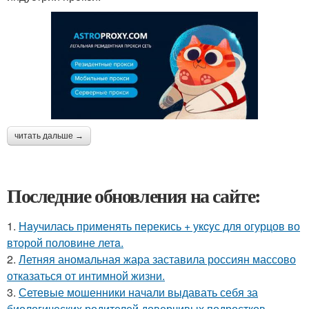
читать дальше →
Последние обновления на сайте:
1.
Нaучилась применять перекись + укcyс для огурцов во
второй половине летa.
2.
Летняя аномальная жара заставила россиян массово
отказаться от интимной жизни.
3.
Сетевые мошенники начали выдавать себя за
биологических родителей доверчивых подростков.