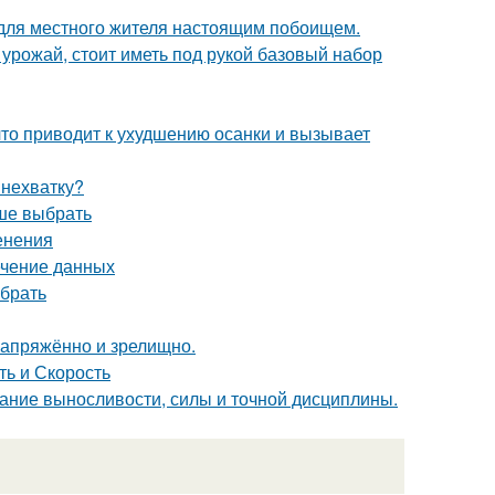
 для местного жителя настоящим побоищем.
урожай, стоит иметь под рукой базовый набор
что приводит к ухудшению осанки и вызывает
 нехватку?
чше выбрать
енения
ечение данных
ыбрать
напряжённо и зрелищно.
ть и Скорость
етание выносливости, силы и точной дисциплины.