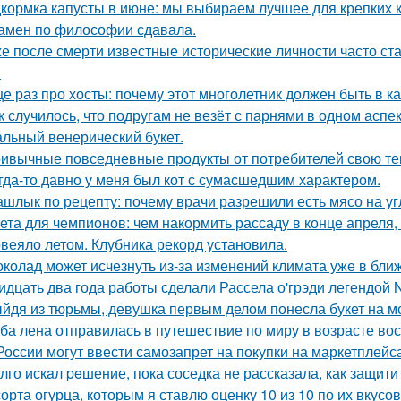
кормка капусты в июне: мы выбираем лучшее для крепких 
амен по философии сдавала.
е после смерти известные исторические личности часто ст
.
е раз про хосты: почему этот многолетник должен быть в к
к случилось, что подругам не везёт с парнями в одном аспек
льный венерический букет.
ивычные повседневные продукты от потребителей свою те
гда-то давно у меня был кот с сумасшедшим характером.
шлык по рецепту: почему врачи разрешили есть мясо на уг
ета для чемпионов: чем накормить рассаду в конце апреля, 
веяло летом. Клубника рекорд установила.
колад может исчезнуть из-за изменений климата уже в бли
идцать два года работы сделали Рассела о'грэди легендой 
йдя из тюрьмы, девушка первым делом понесла букет на м
ба лена отправилась в путешествие по миру в возрасте вос
России могут ввести самозапрет на покупки на маркетплейса
лго искaл peшение, пока соседка не рассказала, как защити
сорта огурца, которым я ставлю оценку 10 из 10 по их вкус