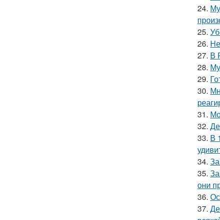
24.
Му
произ
25.
Уб
26.
Не
27.
В 
28.
Му
29.
Го
30.
Мн
реаги
31.
Мо
32.
Де
33.
В 
удиви
34.
За
35.
За
они п
36.
Ос
37.
Де