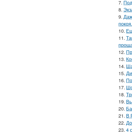
7.
Под
8.
Экз
9.
Даж
покоя
10.
Ещ
11.
Та
проща
12.
Пр
13.
Ко
14.
Ша
15.
Ди
16.
По
17.
Шо
18.
Тр
19.
Вы
20.
Ба
21.
В 
22.
Дo
23.
4 