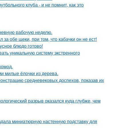
тбольного клуба - и не помнит, как это
невную рабочую неделю.
 за обе щеки, при том, что кабачки он не ест!
кусное блюдо готово!
вать уникальную систему экстренного
комод.
и милые ёлочки из дерева.
монстрацию средневековых доспехов, показав их
ологический разрыв оказался куда глубже, чем
создала миниатюрную настенную подставку для