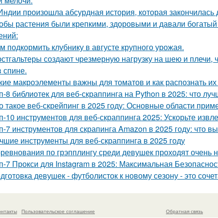
й мелочи.
Индии произошла абсурдная история, которая закончилась
обы растения были крепкими, здоровыми и давали богатый 
ений:
м подкормить клубнику в августе крупного урожая.
стгальтеры создают чрезмерную нагрузку на шею и плечи, 
в спине.
кие макроэлементы важны для томатов и как распознать их
п-8 библиотек для веб-скраппинга на Python в 2025: что лу
о такое веб-скрейпинг в 2025 году: Основные области прим
п-10 инструментов для веб-скраппинга 2025: Ускорьте извл
п-7 инструментов для скрапинга Amazon в 2025 году: что в
чшие инструменты для веб-скраппинга в 2025 году
ревнования по грэпплингу среди девушек проходят очень 
п-7 Прокси для Instagram в 2025: Максимальная Безопаснос
дготовка девушек - футболисток к новому сезону - это соч
онтакты
Пользовательское соглашение
Обратная связь