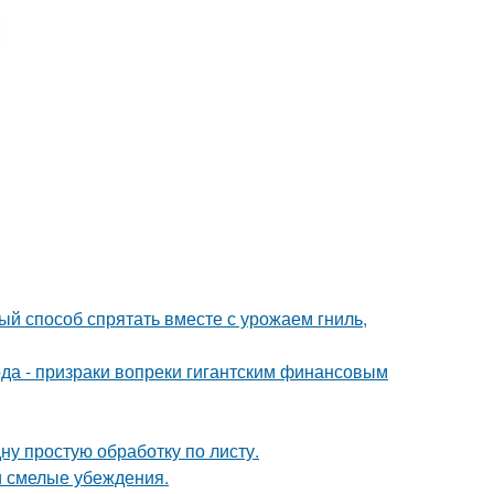
ый способ спрятать вместе с урожаем гниль,
да - призраки вопреки гигантским финансовым
ну простую обработку по листу.
и смелые убеждения.