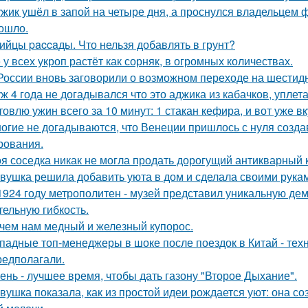
жик ушёл в запой на четыре дня, а проснулся владельцем фу
ошло.
ийцы paccaды. Что нельзя добавлять в грунт?
 у всех укроп растёт как сорняк, в огромных количествах.
России вновь заговорили о возможном переходе на шестид
ж 4 года не догадывался что это аджика из кабачков, уплетал
товлю ужин всего за 10 минут: 1 стакан кефира, и вот уже в
огие не догадываются, что Венеции пришлось с нуля созда
рования.
я соседка никак не могла продать дорогущий антикварный 
вушка решила добавить уюта в дом и сделала своими рукам
1924 году метрополитен - музей представил уникальную де
тельную гибкость.
чем нам медный и железный купорос.
падные топ-менеджеры в шоке после поездок в Китай - техн
редполагали.
ень - лучшее время, чтобы дать газону "Второе Дыхание".
вушка показала, как из простой идеи рождается уют: она 