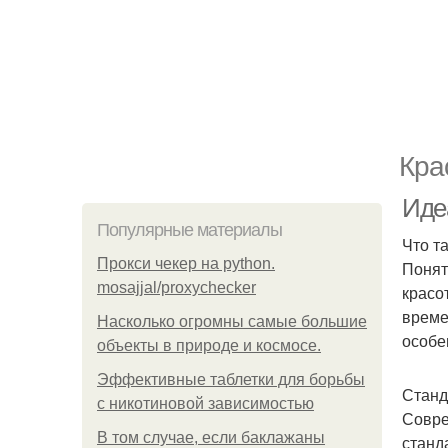
Кра
Иде
Популярные материалы
Что т
Прокси чекер на python.
Понят
mosajjal/proxychecker
красо
време
Насколько огромны самые большие
особе
объекты в природе и космосе.
Эффективные таблетки для борьбы
Станд
с никотиновой зависимостью
Совре
В том случае, если баклажаны
станд