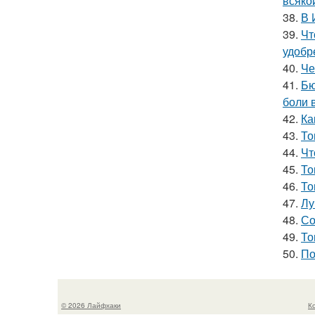
всяко
38.
В 
39.
Чт
удобр
40.
Че
41.
Бю
боли 
42.
Ка
43.
То
44.
Чт
45.
То
46.
То
47.
Лу
48.
Со
49.
То
50.
По
© 2026 Лайфхаки
К