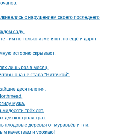
кочанов.
алкивались с нарушением своего последнего
аждом саду.
те - им не только изменяют, но ещё и дарят
мную историю скрывают.
лях лишь раз в месяц.
чтобы она не стала "Ниточкой".
жайшие десятилетия.
Northmead.
огилу мужа.
ьмидесяти трёх лет.
х для контроля трат.
ть плодовые деревья от муравьёв и тли.
овым качествам и урожаю!