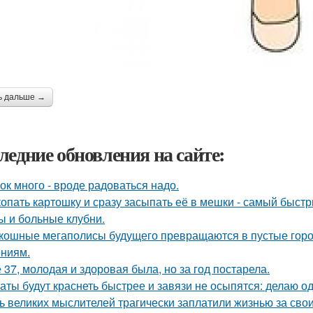
ь дальше →
ледние обновления на сайте:
ок много - вроде радоваться надо.
опать картошку и сразу засыпать её в мешки - самый быстр
ы и больные клубни.
кошные мегаполисы будущего превращаются в пустые горо
ниям.
 37, молодая и здоровая была, но за год постарела.
аты будут краснеть быстрее и завязи не осыпятся: делаю од
ь великих мыслителей трагически заплатили жизнью за сво