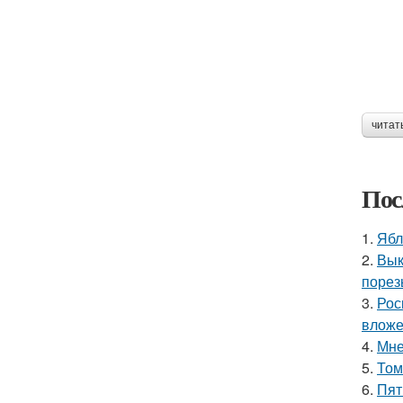
читат
Пос
1.
Ябл
2.
Вык
порез
3.
Рос
вложе
4.
Мне
5.
Том
6.
Пят