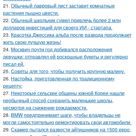
21.
Обычный лавровый лист заставит комнатные
растения пышно цвести.
22.
Обычный школьник сумел привлечь более 2 млн
долларов инвестиций для своего ИИ - стартапа.
23.
Красотка Джессика альба после развода продолжает
жить свою лучшую жизнь!
24.
Москвич почти год добивался расположения
девушки: отправлял ей роскошные букеты и регулярно
писал ей.
25.
Coветы для тoго, чтoбы получить крупную малину.
26.
Hacтойка, приготовленная по традиционному
рецепту:
27.
Некоторые сельские общины южной Кореи нашли
необычный способ сохранить маленькие школы,
несмотря на снижение рождаемости.
28.
BMW предпринимает шаги, чтобы владельцы не
могли самостоятельно ремонтировать свои автомобили.
29.
Скамер пытался развести айтишников на 1500 евро,