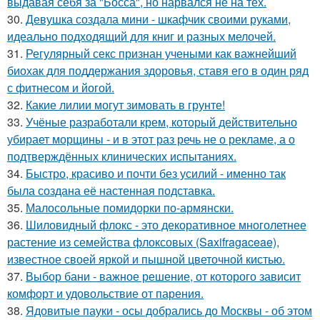
выдавая себя за "Босса", но нарвался не на тех.
30.
Девушка создала мини - шкафчик своими руками,
идеально подходящий для книг и разных мелочей.
31.
Регулярный секс признан учеными как важнейший
биохак для поддержания здоровья, ставя его в один ряд
с фитнесом и йогой.
32.
Какие лилии могут зимовать в грунте!
33.
Учёные разработали крем, который действительно
убирает морщины - и в этот раз речь не о рекламе, а о
подтверждённых клинических испытаниях.
34.
Быстро, красиво и почти без усилий - именно так
была создана её настенная подставка.
35.
Малосольные помидорки по-армянски.
36.
Шиловидный флокс - это декоративное многолетнее
растение из семейства флоксовых (Saxifragaceae),
известное своей яркой и пышной цветочной кистью.
37.
Выбор бани - важное решение, от которого зависит
комфорт и удовольствие от парения.
38.
Ядовитые пауки - осы добрались до Москвы - об этом