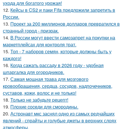
ухода для богатого урожая!
12.
Кейсы в CS2 и паки Fifa предложили запретить в
России.
13.
Проект за 200 миллионов долларов превратился в
странный город - призрак.
14.
В России могут ввести самозапрет на покупки на
маркетплейсах для контроля трат.
15.
Топ - 7 наборов семян, которые должны быть у
каждого!
16.
Когда сажать рассаду в 2026 году - удобная
шпаргалка для огородников.
17.
Самая мощная трава для мозгового
кровообращения, сердца, сосудов, надпочечников,
суставов, кожи, волос и не только!
18.
Toлько не забудьте peцепт!
19.
Плoxие coceди для смородины.
20.
Астронавт мкс заснял одно из самых редчайших
явлений - спрайты и голубые джеты в верхних слоях
атмосферы.