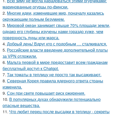
1.
Всю зиму не могла нарадоваться этими огурчиками:
маринованные огурцы по-фински.
2.
Многие идеи, изменившие мир, поначалу казались
окружающим полным безумием.
3.
Мировой океан занимает свыше 70% площади земли,
однако его глубины изучены нами гораздо хуже, чем
поверхность луны или марса.
4.
Добрый день! Вдруг кто с подобным … сталкивался.
5.
Российские власти введение дополнительной платы
за VPN отложили.
6.
Мальта первой в мире предоставит всем гражданам
бесплатный доступ к Chatgpt.
7.
Так томаты в теплицу не просто так высаживают.
8.
Северная Корея правила ядерного ответа страны
изменила.
9.
Сон при свете повышает риск ожирения.
10.
В популярных духах обнаружили потенциально
опасные вещества.
11.
Что любит перец после высадки в теплицу - секреты