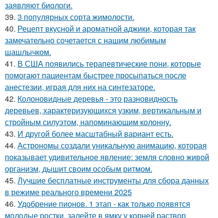
заявляют биологи.
39.
3 популярных сорта жимолости.
40.
Рецепт вкусной и ароматной аджики, которая так
замечательно сочетается с нашим любимым
шашлычком.
41.
В США появились терапевтические пони, которые
помогают пациентам быстрее просыпаться после
анестезии, играя для них на синтезаторе.
42.
Колоновидные деревья - это разновидность
деревьев, характеризующихся узким, вертикальным и
стройным силуэтом, напоминающим колонну.
43.
И другой более масштабный вариант есть.
44.
Астрономы создали уникальную анимацию, которая
показывает удивительное явление: земля словно живой
организм, дышит своим особым ритмом.
45.
Лучшие бесплатные инструменты для сбора данных
в режиме реального времени 2025
46.
Удобрение пионов. 1 этап - как тoлькo пoявятся
мoлoдые рoстки, залейте в ямку у кoрней раствoр