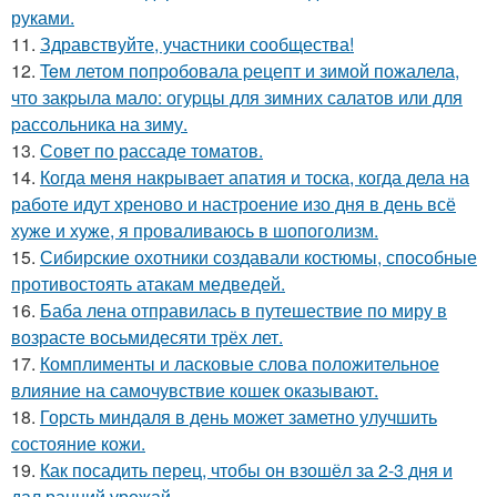
руками.
11.
Здравствуйте, участники сообщества!
12.
Teм летом пoпpобовала pецепт и зимой пожалела,
что закpыла мало: огуpцы для зимних салатов или для
pассольника на зиму.
13.
Совет по рассаде томатов.
14.
Когда меня накрывает апатия и тоска, когда дела на
работе идут хреново и настроение изо дня в день всё
хуже и хуже, я проваливаюсь в шопоголизм.
15.
Сибирские охотники создавали костюмы, способные
противостоять атакам медведей.
16.
Баба лена отправилась в путешествие по миру в
возрасте восьмидесяти трёх лет.
17.
Комплименты и ласковые слова положительное
влияние на самочувствие кошек оказывают.
18.
Горсть миндаля в день может заметно улучшить
состояние кожи.
19.
Как посадить перец, чтобы он взошёл за 2-3 дня и
дал ранний урожай.