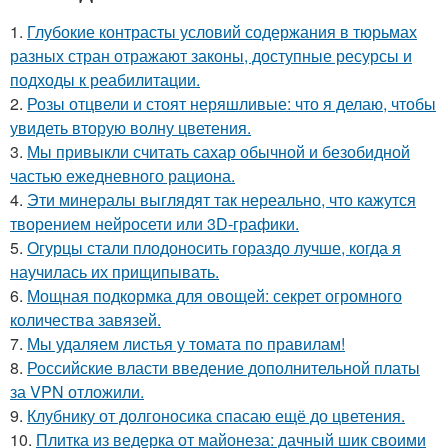
1.
Глубокие контрасты условий содержания в тюрьмах
разных стран отражают законы, доступные ресурсы и
подходы к реабилитации.
2.
Розы отцвели и стоят неряшливые: что я делаю, чтобы
увидеть вторую волну цветения.
3.
Мы привыкли считать сахар обычной и безобидной
частью ежедневного рациона.
4.
Эти минералы выглядят так нереально, что кажутся
творением нейросети или 3D-графики.
5.
Огурцы стали плодоносить гораздо лучше, когда я
научилась их прищипывать.
6.
Мощная подкормка для овощей: секрет огромного
количества завязей.
7.
Мы удаляем листья у томата по правилам!
8.
Российские власти введение дополнительной платы
за VPN отложили.
9.
Клубнику от долгоносика спасаю ещё до цветения.
10.
Плитка из ведерка от майонеза: дачный шик своими