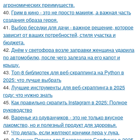
агрономических преимуществ.
40.
Грим в кино - это не просто макияж, а важная часть
создания образа героя.
41.
Выбор беседки для дачи - важное решение, которое
зависит от ваших потребностей, стиля участка и
бюджета.
42.
Днём у светофора возле заправки женщина ударила
по автомобилю, после чего залезла на его капот и
крышу.
43.
Топ-8 библиотек для веб-скраппинга на Python в
2025: что лучше выбрать
44.
Лучшие инструменты для веб-скраппинга в 2025
году: что нужно знать
45.
Как правильно скрапить Instagram в 2025: Полное
руководство
46.
Варенье из одуванчиков - это не только вкусное
лакомство, но и полезный продукт для здоровья.
47.
Что делать, если желтеют кончики пера у лука.
48.
8 Лучших Прокси для Безопасного Серфинга в 2025