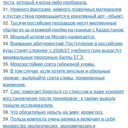
теста, который я когда-либо пробовала.
31.
Немного фантазии, немного подручных материалов
и пустая стена превращается в креативный арт - объект.
32.
Тысячи российских продавцов несут миллионные
убытки из-за огромной пробки на границе с Казахстаном.
33.
Мощный шторм на Москву надвигается.
34.
Внимание абитуриентам! Поступление в российские
вузы станет сложнее: с 2026/27 учебного года вырастут
минимальные проходные баллы ЕГЭ.
35.
Морозостойкие сорта гибридной хурмы.
36.
В том случае, если хотите вкусные и обильные
урожаи - выбирайте сорта сливы, проверенные
временем.
37.
Секс помогает бороться со стрессом и даже ускоряет
восстановление после тренировок - к такому выводу
пришли исследователи.
38.
Что обязательно укрыть на зиму, кроме роз.
39.
Польза компоста очень велика и включает в себя
множество экологических, экономических и