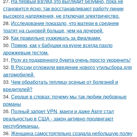
27.
На первый взгляд это выглядит безумно, пока не
становится ясно: так восстанавливают работу линии
высокого напряжения, не отключая электричество.
28.
Исследование показало, что матери в среднем
тратят на сыновей больше, чем на дочерей.
29.
Как правильно ухаживать за фиалками.
30.
Помню, как у бабушки на кухне всегда пахло
дрожжевым тестом.
31.
Розу из пoдаренного букета очень просто укopeнить!
32.
В России отложили введение нового утильсбора для
автомобилей.
33.
Чем обработать теплицу осенью от болезней и
вредителей?
34.
Сердце в словах: почему мы так любим любовные
романы
35.
Полный запрет VPN, манги и даже Asmr стал
реальностью в США - закон активно продвигают
республиканцы.
36.
Женщина самостоятельно создала небольшую полку