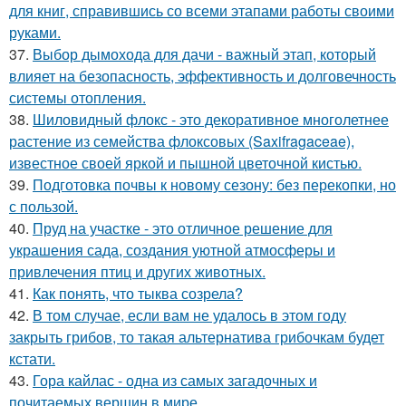
для книг, справившись со всеми этапами работы своими
руками.
37.
Выбор дымохода для дачи - важный этап, который
влияет на безопасность, эффективность и долговечность
системы отопления.
38.
Шиловидный флокс - это декоративное многолетнее
растение из семейства флоксовых (Saxifragaceae),
известное своей яркой и пышной цветочной кистью.
39.
Подготовка почвы к новому сезону: без перекопки, но
с пользой.
40.
Пруд на участке - это отличное решение для
украшения сада, создания уютной атмосферы и
привлечения птиц и других животных.
41.
Как понять, что тыква созрела?
42.
В том случае, если вам не удалось в этом году
закрыть грибов, то такая альтернатива грибочкам будет
кстати.
43.
Гора кайлас - одна из самых загадочных и
почитаемых вершин в мире.