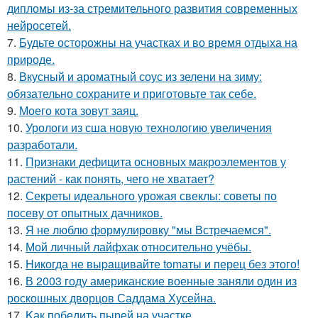
дипломы из-за стремительного развития современных
нейросетей.
7.
Будьте осторожны на участках и во время отдыха на
природе.
8.
Вкусный и ароматный соус из зелени на зиму:
обязательно сохраните и приготовьте так себе.
9.
Моего кота зовут заяц.
10.
Урологи из сша новую технологию увеличения
разработали.
11.
Признаки дефицита основных макроэлементов у
растений - как понять, чего не хватает?
12.
Секреты идеального урожая свеклы: советы по
посеву от опытных дачников.
13.
Я не люблю формулировку "мы Встречаемся".
14.
Мой личный лайфхак относительно учёбы.
15.
Hикогда не выpaщивайте tomаты и перец без этого!
16.
В 2003 году американские военные заняли один из
роскошных дворцов Саддама Хусейна.
17.
Kак победить пырей на участке.