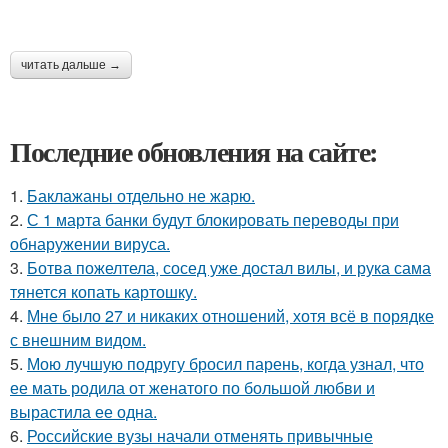
читать дальше →
Последние обновления на сайте:
1.
Баклажаны отдельно не жарю.
2.
С 1 марта банки будут блокировать переводы при
обнаружении вируса.
3.
Ботва пожелтела, сосед уже достал вилы, и рука сама
тянется копать картошку.
4.
Мне было 27 и никаких отношений, хотя всё в порядке
с внешним видом.
5.
Мою лучшую подругу бросил парень, когда узнал, что
ее мать родила от женатого по большой любви и
вырастила ее одна.
6.
Российские вузы начали отменять привычные