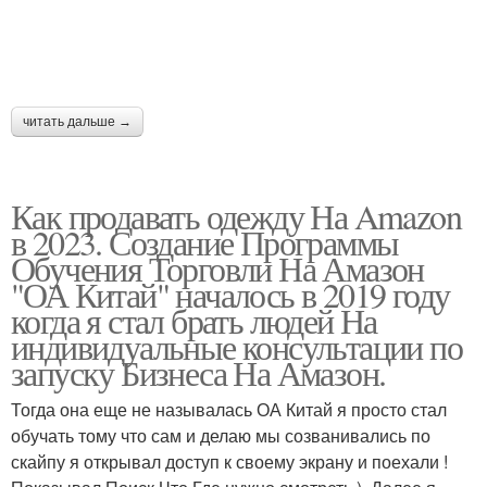
читать дальше →
Как продавать одежду На Amazon
в 2023. Создание Программы
Обучения Торговли На Амазон
"ОА Китай" началось в 2019 году
когда я стал брать людей На
индивидуальные консультации по
запуску Бизнеса На Амазон.
Тогда она еще не называлась ОА Китай я просто стал
обучать тому что сам и делаю мы созванивались по
скайпу я открывал доступ к своему экрану и поехали !