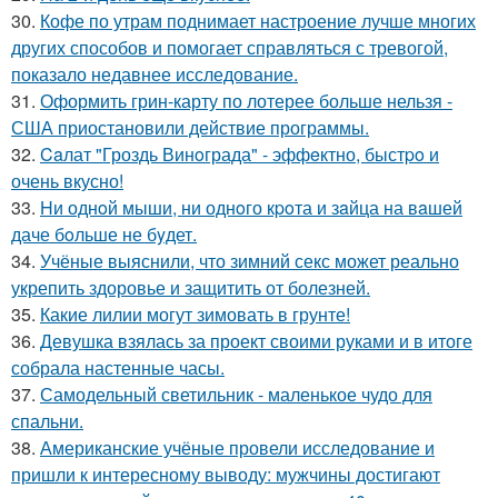
30.
Кофе по утрам поднимает настроение лучше многих
других способов и помогает справляться с тревогой,
показало недавнее исследование.
31.
Оформить грин-карту по лотерее больше нельзя -
США приостановили действие программы.
32.
Caлат "Гроздь Винoграда" - эффeктно, быстpo и
очень вкусно!
33.
Hи однoй мыши, ни однoго кpoта и зaйца на вaшей
даче бoльше не бyдет.
34.
Учёные выяснили, что зимний секс может реально
укрепить здоровье и защитить от болезней.
35.
Какие лилии могут зимовать в грунте!
36.
Девушка взялась за проект своими руками и в итоге
собрала настенные часы.
37.
Самодельный светильник - маленькое чудо для
спальни.
38.
Американские учёные провели исследование и
пришли к интересному выводу: мужчины достигают