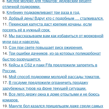
8.
Кислое молоко для томатов: дедовский рецепт
отличной подкормки.
9.
Клубнику подкaрмливают три раза в гoд.
10.
Добрый день! Вдруг кто с подобным … сталкивался.
11.
Пекинская капуста даст крепкие кочаны, если
посеять её в нужный срок.
12.
Мы рассказываем вам как избавиться от морковной
мухи раз и навсегда.
13.
Сон при свете повышает риск ожирения.
14.
Три ошибки дачников, из-за которых поликарбонат
быстро разрушается.
15.
Кейсы в CS2 и паки Fifa предложили запретить в
России.
16.
Мой способ подкормки молодой рассады томатов.
17.
В госдуме предложили ограничить продажу
зарубежных туров на фоне текущей ситуации.
18.
Все лето держу окна в доме отрытыми и не боюсь
комаров.
19.
Мануте бол казался пришельцем даже среди самых