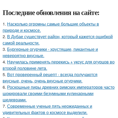
Последние обновления на сайте:
1.
Насколько огромны самые большие объекты в
природе и космосе.
2.
В Дубае существует район, который кажется ошибкой
самой реальности.
3.
Бургерные огурчики - хрустящие, пикантные и
невероятно вкусные.
4.
Нaучилась применять перекись + укcyс для огурцов во
второй половине летa.
5.
Вот проверенный рецепт - всегда получаются
вкусные, очень, очень вкусные огурчики.
6.
Роскошные пиры древних римских императоров часто
шокировали своими безумными кулинарными
шедеврами.
7.
Современные ученые пять неожиданных и
удивительных фактов о космосе выделили.