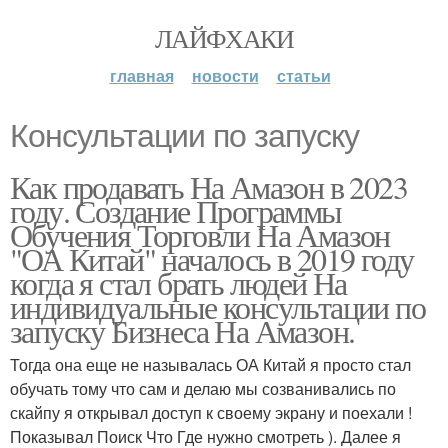
ЛАЙФХАКИ
главная
новости
статьи
Консультации по запуску
Как продавать На Амазон в 2023
году. Создание Программы
Обучения Торговли На Амазон
"ОА Китай" началось в 2019 году
когда я стал брать людей На
индивидуальные консультации по
запуску Бизнеса На Амазон.
Тогда она еще не называлась ОА Китай я просто стал
обучать тому что сам и делаю мы созванивались по
скайпу я открывал доступ к своему экрану и поехали !
Показывал Поиск Что Где нужно смотреть ). Далее я