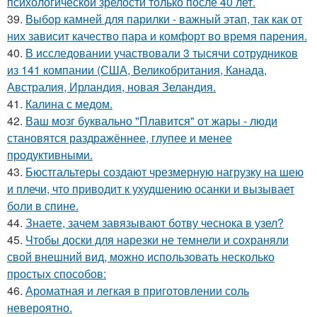
психологической зрелости только после 40 лет.
39.
Выбор камней для парилки - важный этап, так как от
них зависит качество пара и комфорт во время парения.
40.
В исследовании участвовали 3 тысячи сотрудников
из 141 компании (США, Великобритания, Канада,
Австралия, Ирландия, новая Зеландия.
41.
Калина с медом.
42.
Ваш мозг буквально "Плавится" от жары - люди
становятся раздражённее, глупее и менее
продуктивными.
43.
Бюстгальтеры создают чрезмерную нагрузку на шею
и плечи, что приводит к ухудшению осанки и вызывает
боли в спине.
44.
Знаете, зачем завязывают ботву чеснока в узел?
45.
Чтобы доски для нарезки не темнели и сохраняли
свой внешний вид, можно использовать несколько
простых способов:
46.
Ароматная и легкая в приготовлении соль
невероятно.