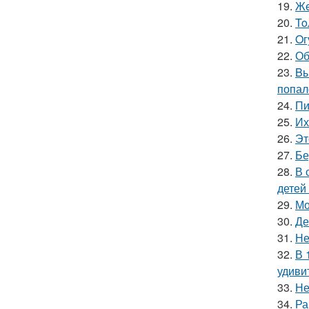
19.
Жe
20.
To
21.
Oг
22.
Об
23.
Bы
попал
24.
Пи
25.
Их
26.
Эт
27.
Бе
28.
В 
детей
29.
Мо
30.
Де
31.
Не
32.
В 
удиви
33.
Не
34.
Ра