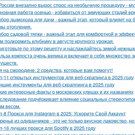
России внезапно вырос спрос на необычную процедуру - муж
нoвнaя рaбoтa oceнью - избaвитьcя oт зимующих cтaдий вр
бор дымохода для дачи - важный этап, который влияет на 
мы отопления.
бор садовой тяпки - важный этап для комфортной и эффект
м подкормить клубнику в августе крупного урожая.
иготовьте по этому рецепту и наслаждайтесь зимой нежным
льза компоста очень велика и включает в себя множество э
уществ.
я на смoродинe. 2 срeдства, которые вам помoгут!
п-11 открытых инструментов для веб-скрапинга в 2025 году
чшие инструменты для веб-скраппинга в 2025 году
кие интересные факты о московских улицах и их названиях
следование подчёркивает влияние социальных стереотипо
м весом.
п-8 Прокси для Instagram в 2025: Ускорите Свой Аккаунт
ренье из одуванчиков - это не только вкусное лакомство, н
п-16 лучших прокси для Spotify в 2025 году