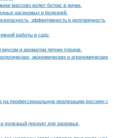
ики массово колют ботокс в яички.
eдных насекомых и болезней.
безопасность, эффективность и долговечность
ивной работы в саду.
 вкусом и ароматом летних плодов.
кологических, экономических и агрономических
в на профессиональную реализацию россиян с
о и полезный продукт для здоровья.