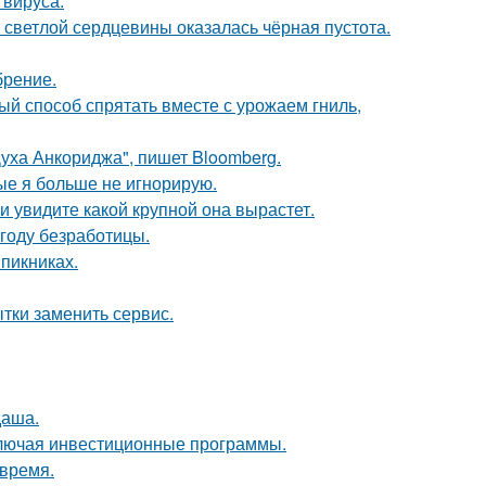
 вируса.
 светлой сердцевины оказалась чёрная пустота.
брение.
ый способ спрятать вместе с урожаем гниль,
Духа Анкориджа", пишет Bloomberg.
рые я больше не игнорирую.
 увидите какой крупной она вырастет.
году безработицы.
 пикниках.
ытки заменить сервис.
даша.
ключая инвестиционные программы.
овремя.