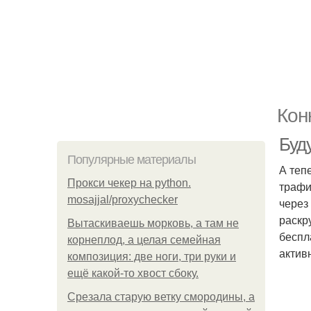
Кон
Буду
Популярные материалы
А теп
Прокси чекер на python.
трафи
mosajjal/proxychecker
через
раскр
Вытаскиваешь морковь, а там не
беспл
корнеплод, а целая семейная
актив
композиция: две ноги, три руки и
ещё какой-то хвост сбоку.
Срезала старую ветку смородины, а