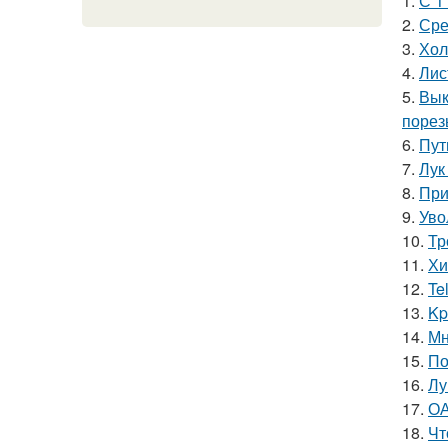
1.
С 1
2.
Сре
3.
Хол
4.
Лис
5.
Вык
порез
6.
Пут
7.
Лук
8.
При
9.
Уво
10.
Тр
11.
Хи
12.
Te
13.
Kp
14.
Мн
15.
По
16.
Лу
17.
ОА
18.
Чт