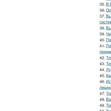
35.
В 
36.
Оc
37.
Вы
систе
38.
Вы
39.
Че
40.
Пр
41.
По
преим
42.
Тл
43.
То
44.
Лу
45.
Ка
46.
Ис
лишни
47.
То
48.
Ва
49.
То