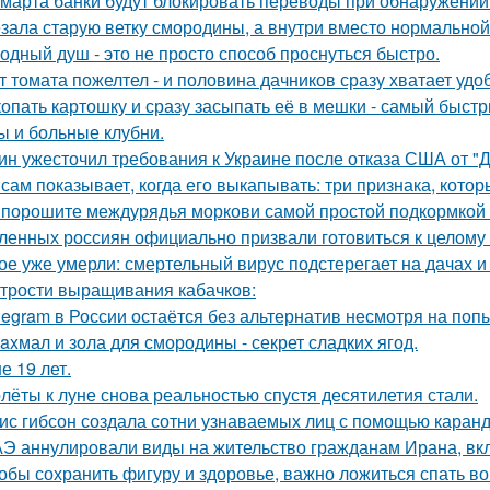
 марта банки будут блокировать переводы при обнаружении
зала старую ветку смородины, а внутри вместо нормальной
одный душ - это не просто способ проснуться быстро.
т томата пожелтел - и половина дачников сразу хватает удо
опать картошку и сразу засыпать её в мешки - самый быстр
ы и больные клубни.
ин ужесточил требования к Украине после отказа США от "
 сам показывает, когда его выкапывать: три признака, кото
порошите междурядья моркови самой простой подкормкой и
ленных россиян официально призвали готовиться к целому 
ое уже умерли: смертельный вирус подстерегает на дачах и
трости выращивания кабачков:
legram в России остаётся без альтернатив несмотря на поп
axмал и зола для смородины - секрет сладких ягод.
е 19 лет.
лёты к луне снова реальностью спустя десятилетия стали.
ис гибсон создала сотни узнаваемых лиц с помощью каран
Э аннулировали виды на жительство гражданам Ирана, в
обы сохранить фигуру и здоровье, важно ложиться спать в