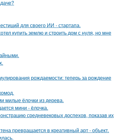
 даче?
стиций для своего ИИ - стартапа.
отел купить землю и строить дом с нуля, но мне
чайными.
х.
мулирования рождаемости: теперь за рождение
комод.
и милые ёлочки из дерева.
ается мини - ёлочка.
монстрацию средневековых доспехов, показав их
тена превращается в креативный арт - объект.
илась.