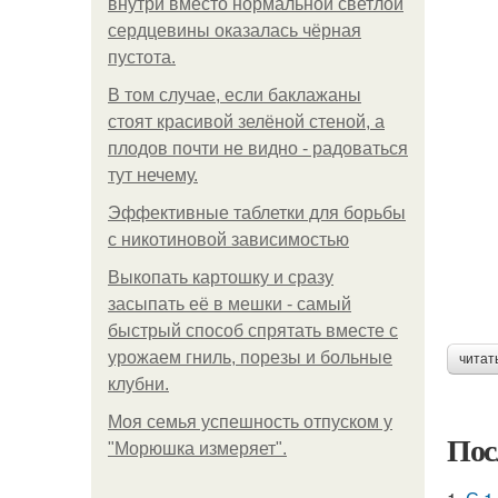
внутри вместо нормальной светлой
сердцевины оказалась чёрная
пустота.
В том случае, если баклажаны
стоят красивой зелёной стеной, а
плодов почти не видно - радоваться
тут нечему.
Эффективные таблетки для борьбы
с никотиновой зависимостью
Выкопать картошку и сразу
засыпать её в мешки - самый
быстрый способ спрятать вместе с
урожаем гниль, порезы и больные
читат
клубни.
Моя семья успешность отпуском у
Пос
"Морюшка измеряет".