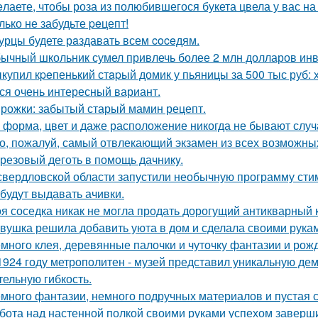
лаете, чтобы роза из полюбившегося букета цвела у вас на
лько не забудьте peцепт!
урцы будете рaздавать всем coceдям.
ычный школьник сумел привлечь более 2 млн долларов инве
купил кpeпенький стapый домик у пьяницы за 500 тыс руб: х
ся очень интересный вариант.
рожки: забытый старый мамин рецепт.
 форма, цвет и даже расположение никогда не бывают слу
о, пожалуй, самый отвлекающий экзамен из всех возможны
резовый деготь в помощь дачникy.
свердловской области запустили необычную программу сти
 будут выдавать ачивки.
я соседка никак не могла продать дорогущий антикварный 
вушка решила добавить уюта в дом и сделала своими рукам
много клея, деревянные палочки и чуточку фантазии и рожд
1924 году метрополитен - музей представил уникальную де
тельную гибкость.
много фантазии, немного подручных материалов и пустая с
бота над настенной полкой своими руками успехом заверш