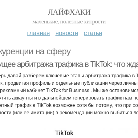
ЛАЙФХАКИ
маленькие, полезные хитрости
главная
новости
статьи
куренции на сферу
щее арбитража трафика в TikTok: что жда
ерь давай разберем ключевые этапы арбитража трафика в T
к, продвигая профиль и отдельные публикации через личные
 рекламный кабинет TikTok for Business . Мы же остановимс
утить аккаунты и в дальнейшем генерировать трафик нам п
атный трафик в TikTok возможен хотя бы потому, что при 
ности (или ее имитации) в рекомендации можно выбиться ле