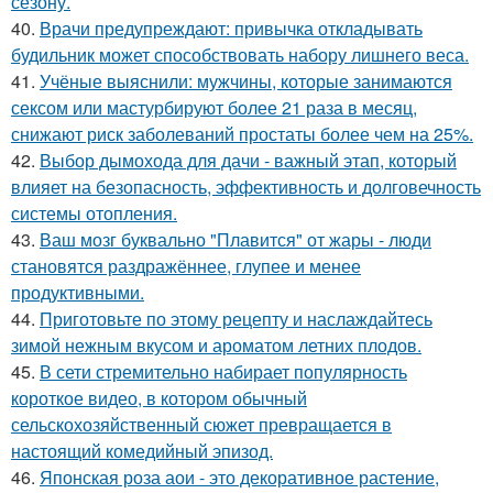
сезону.
40.
Врачи предупреждают: привычка откладывать
будильник может способствовать набору лишнего веса.
41.
Учёные выяснили: мужчины, которые занимаются
сексом или мастурбируют более 21 раза в месяц,
снижают риск заболеваний простаты более чем на 25%.
42.
Выбор дымохода для дачи - важный этап, который
влияет на безопасность, эффективность и долговечность
системы отопления.
43.
Ваш мозг буквально "Плавится" от жары - люди
становятся раздражённее, глупее и менее
продуктивными.
44.
Приготовьте по этому рецепту и наслаждайтесь
зимой нежным вкусом и ароматом летних плодов.
45.
В сети стремительно набирает популярность
короткое видео, в котором обычный
сельскохозяйственный сюжет превращается в
настоящий комедийный эпизод.
46.
Японская роза аои - это декоративное растение,