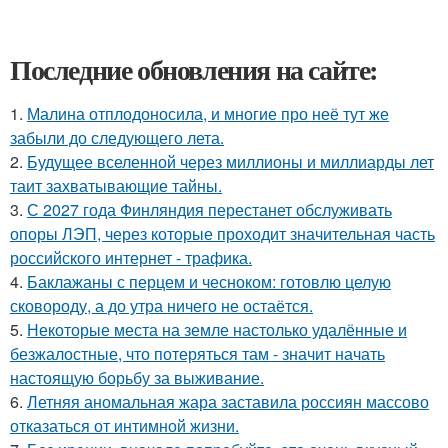
Последние обновления на сайте:
1.
Малина отплодоносила, и многие про неё тут же
забыли до следующего лета.
2.
Будущее вселенной через миллионы и миллиарды лет
таит захватывающие тайны.
3.
С 2027 года Финляндия перестанет обслуживать
опоры ЛЭП, через которые проходит значительная часть
российского интернет - трафика.
4.
Баклажаны с перцем и чесноком: готовлю целую
сковороду, а до утра ничего не остаётся.
5.
Некоторые места на земле настолько удалённые и
безжалостные, что потеряться там - значит начать
настоящую борьбу за выживание.
6.
Летняя аномальная жара заставила россиян массово
отказаться от интимной жизни.