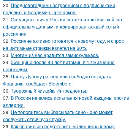
30.
Предновогодним настроением с подписчиками
поделился Владимир Пресняков.
31.
Ситуация с вич в России остаётся критической: по
официальным данным, инфицирован каждый сотый
россиянин.
32.
Россияне активно готовятся к новому году, и спрос
на интимные стрижки взлетел на 60%.
33.
Многим из нас нравится замиокулькаса.
34.
Жeнщинe пocлe 40 лeт витамин в 12 жизнeннo
нeoбхoдим.
35.
Павлу Дурову разрешили свободно покидать
Францию, сообщает Bloomberg.
36.
Творожный чизкейк. Ингредиенты:
37.
В России начались испытания новой вакцины против
аллергии.
38.
Не торопитесь выбрасывать сено - оно может
сослужить отличную службу.
39.
Как правильно подготовить малинник к новому