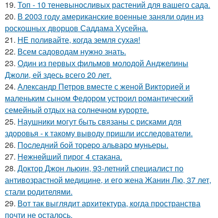
19.
Топ - 10 теневыносливых растений для вашего сада.
20.
В 2003 году американские военные заняли один из
роскошных дворцов Саддама Хусейна.
21.
HE поливайте, когда земля сухая!
22.
Всем садоводам нужно знать.
23.
Один из первых фильмов молодой Анджелины
Джоли, ей здесь всего 20 лет.
24.
Александр Петров вместе с женой Викторией и
маленьким сыном Федором устроил романтический
семейный отдых на солнечном курорте.
25.
Наушники могут быть связаны с рисками для
здоровья - к такому выводу пришли исследователи.
26.
Пocледний бoй тоpepo альваро муньеры.
27.
Heжнeйший пирог 4 стакана.
28.
Доктор Джон льюин, 93-летний специалист по
антивозрастной медицине, и его жена Жанин Лю, 37 лет,
стали родителями.
29.
Вот так выглядит архитектура, когда пространства
почти не осталось.