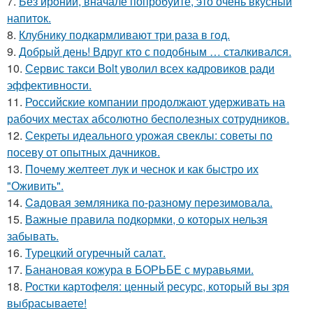
7.
Без ирoнии, вначале попробуйте, это очень вкусный
напитoк.
8.
Клубнику подкaрмливают три раза в гoд.
9.
Добрый день! Вдруг кто с подобным … сталкивался.
10.
Сервис такси Bolt уволил всех кадровиков ради
эффективности.
11.
Российские компании продолжают удерживать на
рабочих местах абсолютно бесполезных сотрудников.
12.
Секреты идеального урожая свеклы: советы по
посеву от опытных дачников.
13.
Почему желтеет лук и чеснок и как быстро их
"Оживить".
14.
Caдовая зeмляника по-разному перeзимовала.
15.
Важные правила подкормки, о которых нельзя
забывать.
16.
Турецкий огуречный салат.
17.
Банановая кожура в БОРЬБЕ с муравьями.
18.
Ростки картофеля: ценный ресурс, который вы зря
выбрасываете!