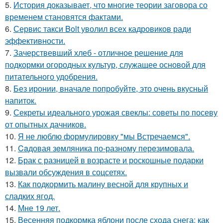
5.
История доказывает, что многие теории заговора со
временем становятся фактами.
6.
Сервис такси Bolt уволил всех кадровиков ради
эффективности.
7.
Зачерствевший хлеб - отличное решение для
подкормки огородных культур, служащее основой для
питательного удобрения.
8.
Без иронии, вначале попробуйте, это очень вкусный
напиток.
9.
Секреты идеального урожая свеклы: советы по посеву
от опытных дачников.
10.
Я не люблю формулировку "мы Встречаемся".
11.
Caдовая зeмляника по-разному перeзимовала.
12.
Брак с разницей в возрасте и роскошные подарки
вызвали обсуждения в соцсетях.
13.
Как подкормить малину весной для крупных и
сладких ягод.
14.
Мне 19 лет.
15.
Весенняя подкормка яблони после схода снега: как