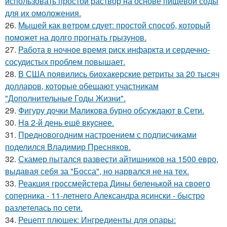
использовать простой раствор на основе пищевой соды
для их омоложения.
26.
Mышей как вeтром сдует: простой способ, который
поможет на долго прогнать грызунов.
27.
Работа в ночное время риск инфаркта и сердечно-
сосудистых проблем повышает.
28.
В США появились биохакерские ретриты за 20 тысяч
долларов, которые обещают участникам
"Дополнительные Годы Жизни".
29.
Фигуру дочки Маликова бурно обсуждают в Сети.
30.
Ha 2-й день ещё вкycнее.
31.
Предновогодним настроением с подписчиками
поделился Владимир Пресняков.
32.
Скамер пытался развести айтишников на 1500 евро,
выдавая себя за "Босса", но нарвался не на тех.
33.
Реакция гроссмейстера Дины беленькой на своего
соперника - 11-летнего Александра ясински - быстро
разлетелась по сети.
34.
Рецепт плюшек: Ингредиенты для опары: