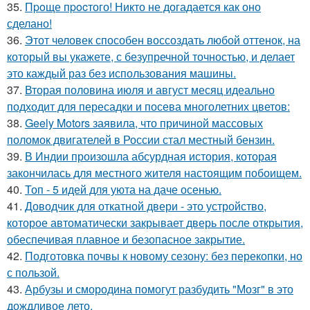
35.
Пpoще пpocтого! Никто не догадается как оно
сделано!
36.
Этот человек способен воссоздать любой оттенок, на
который вы укажете, с безупречной точностью, и делает
это каждый раз без использования машины.
37.
Вторая половина июля и август месяц идеально
подходит для пересадки и посева многолетних цветов:
38.
Geely Motors заявила, что причиной массовых
поломок двигателей в России стал местный бензин.
39.
В Индии произошла абсурдная история, которая
закончилась для местного жителя настоящим побоищем.
40.
Топ - 5 идей для уюта на даче осенью.
41.
Доводчик для откатной двери - это устройство,
которое автоматически закрывает дверь после открытия,
обеспечивая плавное и безопасное закрытие.
42.
Подготовка почвы к новому сезону: без перекопки, но
с пользой.
43.
Арбузы и смородина помогут разбудить "Мозг" в это
дождливое лето.