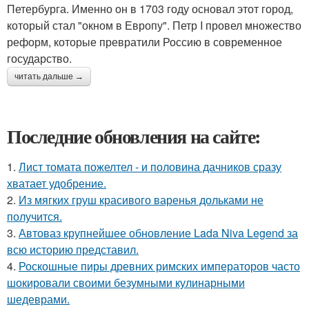
Петербурга. Именно он в 1703 году основал этот город,
который стал "окном в Европу". Петр I провел множество
реформ, которые превратили Россию в современное
государство.
читать дальше →
Последние обновления на сайте:
1.
Лист томата пожелтел - и половина дачников сразу
хватает удобрение.
2.
Из мягких груш красивого варенья дольками не
получится.
3.
Автоваз крупнейшее обновление Lada Niva Legend за
всю историю представил.
4.
Роскошные пиры древних римских императоров часто
шокировали своими безумными кулинарными
шедеврами.