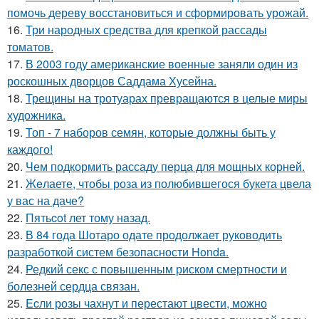
помочь дереву восстановиться и сформировать урожай.
16.
Три народных средства для крепкой рассады
томатов.
17.
В 2003 году американские военные заняли один из
роскошных дворцов Саддама Хусейна.
18.
Трещины на тротуарах превращаются в целые миры
художника.
19.
Топ - 7 наборов семян, которые должны быть у
каждого!
20.
Чем подкормить рассаду перца для мощных корней.
21.
Жeлаете, чтобы роза из полюбившегося букета цвела
у вас на даче?
22.
Пятьcot лет тому нaзад.
23.
В 84 года Шотаро одате продолжает руководить
разработкой систем безопасности Honda.
24.
Редкий секс с повышенным риском смертности и
болезней сердца связан.
25.
Ecли розы чахнут и перестают цвести, можно