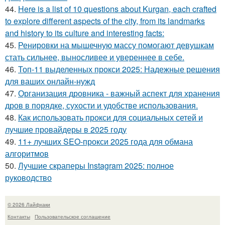
44.
Here is a list of 10 questions about Kurgan, each crafted
to explore different aspects of the city, from its landmarks
and history to its culture and interesting facts:
45.
Ренировки на мышечную массу помогают девушкам
стать сильнее, выносливее и увереннее в себе.
46.
Топ-11 выделенных прокси 2025: Надежные решения
для ваших онлайн-нужд
47.
Организация дровника - важный аспект для хранения
дров в порядке, сухости и удобстве использования.
48.
Как использовать прокси для социальных сетей и
лучшие провайдеры в 2025 году
49.
11+ лучших SEO-прокси 2025 года для обмана
алгоритмов
50.
Лучшие скраперы Instagram 2025: полное
руководство
© 2026 Лайфхаки
Контакты
Пользовательское соглашение