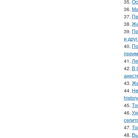
35.
Оc
36.
Ма
37.
Пе
38.
Же
39.
Пр
и дру
40.
По
преим
41.
Ле
42.
В 
анест
43.
Же
44.
He
history
45.
То
46.
Уд
селитр
47.
То
48.
Вы