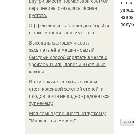
внутри вместо нормальной светлой
к соз
сердцевины оказалась чёрная
управ
пустота.
напра
получ
Эффективные таблетки для борьбы
с никотиновой зависимостью
Выкопать картошку и сразу
засыпать её в мешки - самый
быстрый способ спрятать вместе с
урожаем гниль, порезы и больные
клубни.
В том случае, если баклажаны
стоят красивой зелёной стеной, а
плодов почти не видно - радоваться
тут нечему.
Моя семья успешность отпуском у
"Морюшка измеряет".
читат