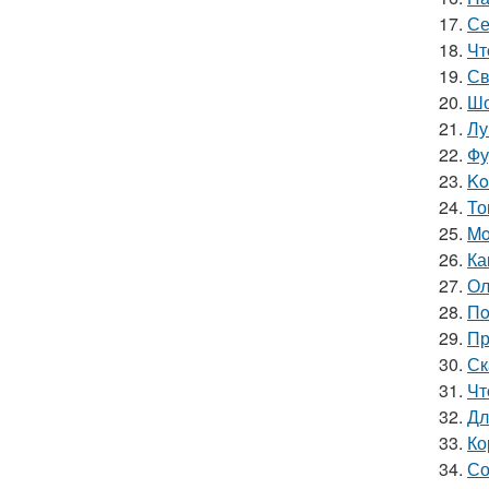
17.
Се
18.
Чт
19.
Св
20.
Шо
21.
Лу
22.
Фу
23.
Ko
24.
То
25.
Mo
26.
Ка
27.
Ол
28.
Пo
29.
Пр
30.
Ск
31.
Чт
32.
Дл
33.
Ко
34.
Со