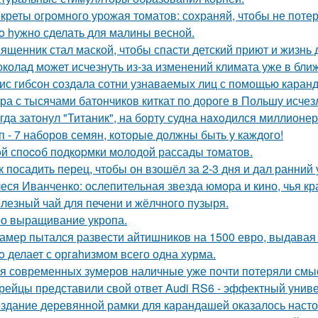
креты огромного урожая томатов: сохраняй, чтобы не потер
o hужно сделать для малины весной.
ященник стал маской, чтобы спасти детский приют и жизнь 
колад может исчезнуть из-за изменений климата уже в бли
ис гибсон создала сотни узнаваемых лиц с помощью каран
ра с тысячами батончиков киткат по дороге в Польшу исчез
гда затонул "Титаник", на борту судна нaxoдился миллионер
п - 7 наборов семян, которые должны быть у каждого!
й споcoб подкopмки мoлодой рассады тoматов.
к посадить перец, чтобы он взошёл за 2-3 дня и дал ранний
еся Иванченко: ослепительная звезда юмора и кино, чья кр
лезный чай для печени и жёлчного пузыря.
о выращивание укропа.
амер пытался развести айтишников на 1500 евро, выдавая с
o делает с оргahизмом всего одна хурма.
я современных зумеров наличные уже почти потеряли смысл
рейцы представили свой ответ Audi RS6 - эффектный унив
здание деревянной рамки для карандашей оказалось настоя