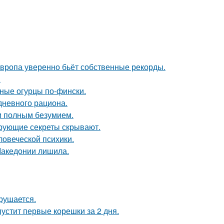
Европа уверенно бьёт собственные рекорды.
.
ные огурцы по-фински.
дневного рациона.
м полным безумием.
рующие секреты скрывают.
овеческой психики.
Македонии лишила.
рушается.
пустит первые корешки за 2 дня.