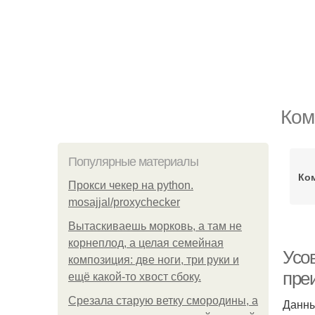
Ком
Популярные материалы
Ком
Прокси чекер на python.
mosajjal/proxychecker
Вытаскиваешь морковь, а там не
корнеплод, а целая семейная
Усо
композиция: две ноги, три руки и
пре
ещё какой-то хвост сбоку.
Срезала старую ветку смородины, а
Данны