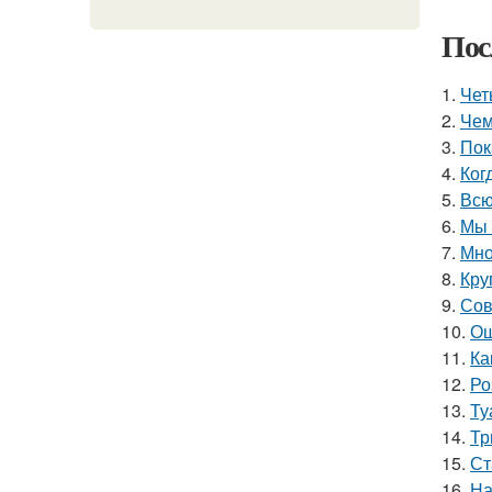
Пос
1.
Чет
2.
Чем
3.
Пок
4.
Ког
5.
Всю
6.
Мы 
7.
Мно
8.
Кру
9.
Сов
10.
Ош
11.
Ка
12.
Ро
13.
Ту
14.
Тр
15.
Ст
16.
На