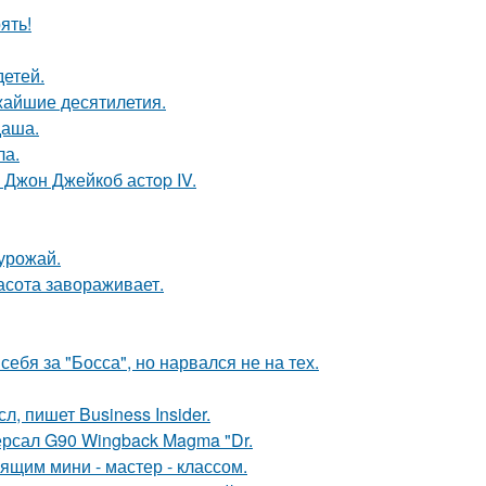
ять!
детей.
жайшие десятилетия.
даша.
ла.
 Джон Джейкоб астop IV.
 урожай.
асота завораживает.
ебя за "Босса", но нарвался не на тех.
, пишет Business Insider.
ерсал G90 Wingback Magma "Dr.
щим мини - мастер - классом.