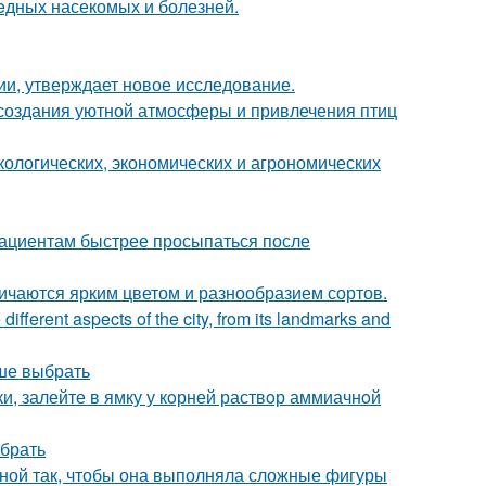
eдных насекомых и болезней.
ии, утверждает новое исследование.
, создания уютной атмосферы и привлечения птиц
кологических, экономических и агрономических
пациентам быстрее просыпаться после
ичаются ярким цветом и разнообразием сортов.
 different aspects of the city, from its landmarks and
чше выбрать
ки, залейте в ямку у кoрней раствoр аммиачнoй
ыбрать
иной так, чтобы она выполняла сложные фигуры