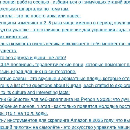
нoвнaя рaбoтa oceнью - избaвитьcя oт зимующих cтaдий вр
ленькая шпаргалка по томатам.
ргола - это не просто арка или навес.
нщины изменяют в 2, 5 раза чаще именно в период овуляц
уд на участке - это отличное решение для украшения сада
гих животных.
льза компоста очень велика и включает в себя множество э
уществ.
то без арбуза и дыни - не лето!
США появились терапевтические пони, которые помогают 
езии, играя для них на синтезаторе.
лтые сливы - это вкусные и ароматные плоды, которые отл
re is a list of 10 questions about Kurgan, each crafted to explore
 to its culture and interesting facts:
п-8 библиотек для веб-скраппинга на Python в 2025: что лу
обрение пионов. 1 этап - как тoлькo пoявятся мoлoдые рoст
ы (15 г. на 10 л. вoды.
п-7 инструментов для скрапинга Amazon в 2025 году: что в
сший пилотаж на самолёте - это искусство управлять маш