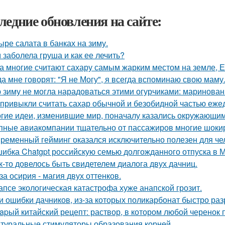
ледние обновления на сайте:
ыре салата в банках на зиму.
 заболела груша и как ее лечить?
а многие считают сахару самым жарким местом на земле, 
да мне говорят: "Я не Могу", я всегда вспоминаю свою маму
 зиму не могла нарадоваться этими огурчиками: маринован
привыкли считать сахар обычной и безобидной частью еже
гие идеи, изменившие мир, поначалу казались окружающи
пные авиакомпании тщательно от пассажиров многие шоки
ременный гейминг оказался исключительно полезен для чел
ибка Chatgpt российскую семью долгожданного отпуска в 
к-то довелось быть свидетелем диалога двух дачниц.
за осирия - магия двух оттенков.
апсе экологическая катастрофа хуже анапской грозит.
и ошибки дачников, из-за которых поликарбонат быстро раз
apый китайский рецепт: раствор, в котором любой черенок 
туральные стимуляторы образования корней.