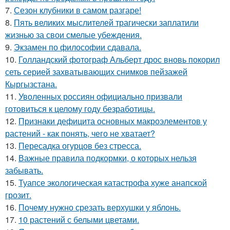
7.
Сезон клубники в самом разгаре!
8.
Пять великих мыслителей трагически заплатили
жизнью за свои смелые убеждения.
9.
Экзамен по философии сдавала.
10.
Голландский фотограф Альберт дрос вновь покорил
сеть серией захватывающих снимков пейзажей
Кыргызстана.
11.
Уволенных россиян официально призвали
готовиться к целому году безработицы.
12.
Признаки дефицита основных макроэлементов у
растений - как понять, чего не хватает?
13.
Пересадка огурцов без стресса.
14.
Важные правила подкормки, о которых нельзя
забывать.
15.
Туапсе экологическая катастрофа хуже анапской
грозит.
16.
Почему нужно срезать верхушки у яблонь.
17.
10 растений с белыми цветами.