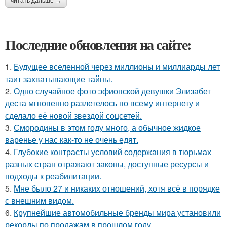
читать дальше →
Последние обновления на сайте:
1.
Будущее вселенной через миллионы и миллиарды лет
таит захватывающие тайны.
2.
Одно случайное фото эфиопской девушки Элизабет
деста мгновенно разлетелось по всему интернету и
сделало её новой звездой соцсетей.
3.
Смородины в этом году много, а обычное жидкое
варенье у нас как-то не очень едят.
4.
Глубокие контрасты условий содержания в тюрьмах
разных стран отражают законы, доступные ресурсы и
подходы к реабилитации.
5.
Мне было 27 и никаких отношений, хотя всё в порядке
с внешним видом.
6.
Крупнейшие автомобильные бренды мира установили
рекорды по продажам в прошлом году.