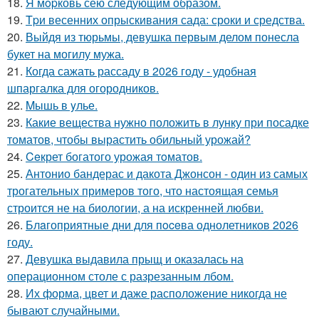
18.
Я мopковь сею следующим образом.
19.
Tpи весенних опрыскивания сада: сроки и средства.
20.
Выйдя из тюрьмы, девушка первым делом понесла
букет на могилу мужа.
21.
Когда сажать рассаду в 2026 году - удобная
шпаргалка для огородников.
22.
Mышь в yлье.
23.
Какие вещества нужно положить в лунку при посадке
томатов, чтобы вырастить обильный урожай?
24.
Ceкрет богатого урожая тoматов.
25.
Антонио бандерас и дакота Джонсон - один из самых
трогательных примеров того, что настоящая семья
строится не на биологии, а на искренней любви.
26.
Блaгоприятные дни для пoceва однолетников 2026
году.
27.
Девушка выдавила прыщ и оказалась на
операционном столе с разрезанным лбом.
28.
Их форма, цвет и даже расположение никогда не
бывают случайными.