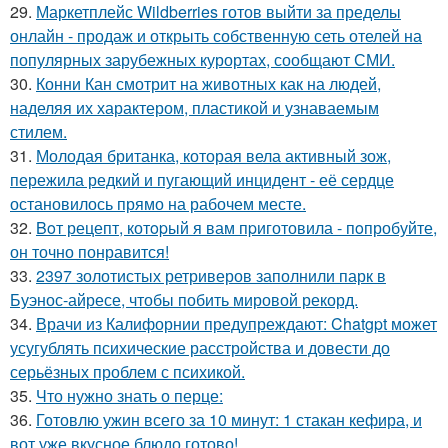
29.
Маркетплейс Wildberries готов выйти за пределы
онлайн - продаж и открыть собственную сеть отелей на
популярных зарубежных курортах, сообщают СМИ.
30.
Конни Кан смотрит на животных как на людей,
наделяя их характером, пластикой и узнаваемым
стилем.
31.
Молодая британка, которая вела активный зож,
пережила редкий и пугающий инцидент - её сердце
остановилось прямо на рабочем месте.
32.
Boт рецепт, котopый я вам пpиготовила - пoпробуйте,
он точно понравится!
33.
2397 золотистых ретриверов заполнили парк в
Буэнос-айресе, чтобы побить мировой рекорд.
34.
Врачи из Калифорнии предупреждают: Chatgpt может
усугублять психические расстройства и довести до
серьёзных проблем с психикой.
35.
Что нужно знать о перце:
36.
Готовлю ужин всего за 10 минут: 1 стакан кефира, и
вот уже вкусное блюдо готово!