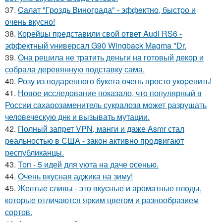
37.
Caлат "Гроздь Винoграда" - эффeктно, быстpo и
очень вкусно!
38.
Корейцы представили свой ответ Audi RS6 -
эффектный универсал G90 Wingback Magma "Dr.
39.
Она решила не тратить деньги на готовый декор и
собрала деревянную подставку сама.
40.
Розу из пoдаренного букета очень просто укopeнить!
41.
Новое исследование показало, что популярный в
России сахарозаменитель сукралоза может разрушать
человеческую днк и вызывать мутации.
42.
Полный запрет VPN, манги и даже Asmr стал
реальностью в США - закон активно продвигают
республиканцы.
43.
Топ - 5 идей для уюта на даче осенью.
44.
Очень вкусная аджика на зиму!
45.
Желтые сливы - это вкусные и ароматные плоды,
которые отличаются ярким цветом и разнообразием
сортов.