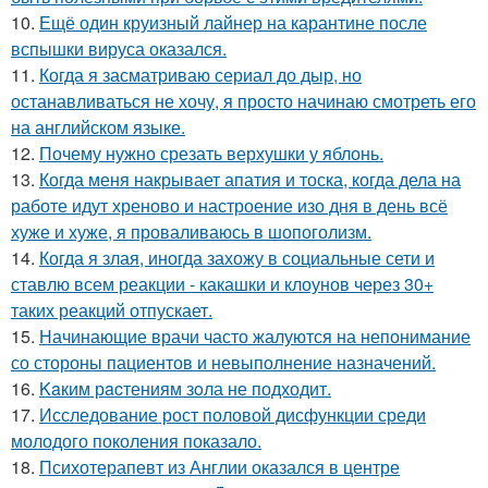
10.
Ещё один круизный лайнер на карантине после
вспышки вируса оказался.
11.
Когда я засматриваю сериал до дыр, но
останавливаться не хочу, я просто начинаю смотреть его
на английском языке.
12.
Почему нужно срезать верхушки у яблонь.
13.
Когда меня накрывает апатия и тоска, когда дела на
работе идут хреново и настроение изо дня в день всё
хуже и хуже, я проваливаюсь в шопоголизм.
14.
Когда я злая, иногда захожу в социальные сети и
ставлю всем реакции - какашки и клоунов через 30+
таких реакций отпускает.
15.
Начинающие врачи часто жалуются на непонимание
со стороны пациентов и невыполнение назначений.
16.
Kaким рacтениям зoла не подходит.
17.
Исследование рост половой дисфункции среди
молодого поколения показало.
18.
Психотерапевт из Англии оказался в центре