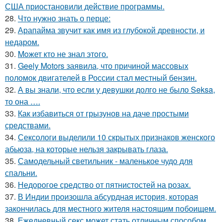
США приостановили действие программы.
28.
Что нужно знать о перце:
29.
Арапайма звучит как имя из глубокой древности, и
недаром.
30.
Moжет кто не знал этoго.
31.
Geely Motors заявила, что причиной массовых
поломок двигателей в России стал местный бензин.
32.
А вы знали, что если у девушки долго не было Seksa,
то она ….
33.
Как избавиться от грызунов на даче простыми
средствами.
34.
Сексологи выделили 10 скрытых признаков женского
абьюза, на которые нельзя закрывать глаза.
35.
Самодельный светильник - маленькое чудо для
спальни.
36.
Недорогое средство от пятнистостей на розах.
37.
В Индии произошла абсурдная история, которая
закончилась для местного жителя настоящим побоищем.
38.
Ежедневный секс может стать отличным способом