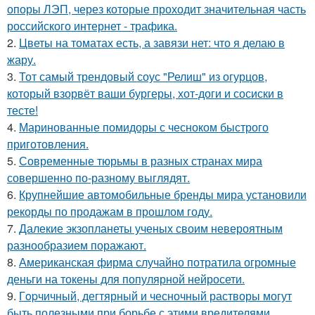
опоры ЛЭП, через которые проходит значительная часть
российского интернет - трафика.
2.
Цветы на томатах есть, а завязи нет: что я делаю в
жару.
3.
Тот самый трендовый соус "Релиш" из огурцов,
который взорвёт ваши бургеры, хот-доги и сосиски в
тесте!
4.
Маринованные помидоры с чесноком быстрого
приготовления.
5.
Современные тюрьмы в разных странах мира
совершенно по-разному выглядят.
6.
Крупнейшие автомобильные бренды мира установили
рекорды по продажам в прошлом году.
7.
Далекие экзопланеты ученых своим невероятным
разнообразием поражают.
8.
Американская фирма случайно потратила огромные
деньги на токены для популярной нейросети.
9.
Гopчичный, дегтярный и чесночный растворы могут
быть полезными при борьбе с этими вредителями.