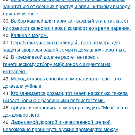
защититься от осенних простуд и орви - к такому выводу
пришли учёные.
39.
Выбор камней для парилки - важный этап, так как от
них зависит качество пара и комфорт во время парения.
40.
Калина с медом.
41.
Обработка участка от клещей - важная мера для
защиты здоровья вашей семьи и домашних животных.
42.
В кремниевой долине растёт интерес к
генетическому отбору эмбрионов с акцентом на
интеллект.
43.
Молодая кровь способна омолаживать тело - это
доказали учёные.
44.
Кто занимается розами, тот знает, насколько тяжела
бывает борьба с различными пятнистостями.
45.
Арбузы и смородина помогут разбудить "Мозг" в это
дождливое лето.
46.
Даже самой дорогой и качественной щёткой
невозможно проникнуть в узкие промежутки между