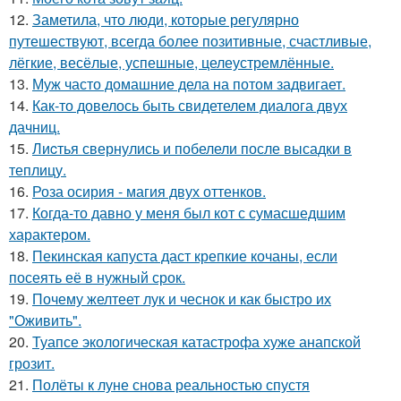
12.
Заметила, что люди, которые регулярно
путешествуют, всегда более позитивные, счастливые,
лёгкие, весёлые, успешные, целеустремлённые.
13.
Муж часто домашние дела на потом задвигает.
14.
Как-то довелось быть свидетелем диалога двух
дачниц.
15.
Лиcтья свернулись и побелели после высадки в
теплицу.
16.
Роза осирия - магия двух оттенков.
17.
Когда-то давно у меня был кот с сумасшедшим
характером.
18.
Пекинская капуста даст крепкие кочаны, если
посеять её в нужный срок.
19.
Почему желтеет лук и чеснок и как быстро их
"Оживить".
20.
Туапсе экологическая катастрофа хуже анапской
грозит.
21.
Полёты к луне снова реальностью спустя