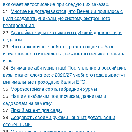
включает автосписание при следующих заказах.
31.
Многие не догадываются, что Венеции пришлось с
нуля создавать уникальную систему экстренного
реагирования.
32.
Арапайма звучит как имя из глубокой древности, и
недаром.
33.
Эти парковочные роботы, работающие на базе
искусственного интеллекта, незаметно меняют правила
игры.
34.
Внимание абитуриентам! Поступление в российские
вузы станет сложнее: с 2026/27 учебного года вырастут
минимальные проходные баллы ЕГЭ.
35.
Морозостойкие сорта гибридной хурмы.
36.
Нашим любимым подписчикам, дачникам и
садоводам на заметку.
37.
Яркий акцент для сада.
38.
Создавать своими руками - значит делать вещи
особенными.
39.
Малосольные помидорки по-армянски.