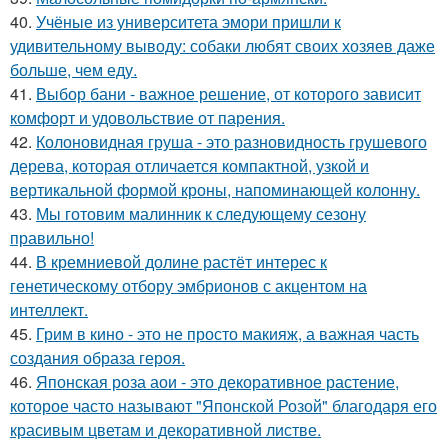
40.
Учёные из университета эмори пришли к
удивительному выводу: собаки любят своих хозяев даже
больше, чем еду.
41.
Выбор бани - важное решение, от которого зависит
комфорт и удовольствие от парения.
42.
Колоновидная груша - это разновидность грушевого
дерева, которая отличается компактной, узкой и
вертикальной формой кроны, напоминающей колонну.
43.
Мы готовим малинник к следующему сезону
правильно!
44.
В кремниевой долине растёт интерес к
генетическому отбору эмбрионов с акцентом на
интеллект.
45.
Грим в кино - это не просто макияж, а важная часть
создания образа героя.
46.
Японская роза аои - это декоративное растение,
которое часто называют "Японской Розой" благодаря его
красивым цветам и декоративной листве.