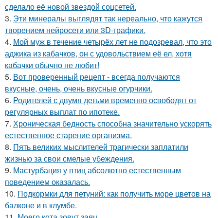
сделало её новой звездой соцсетей.
3.
Эти минералы выглядят так нереально, что кажутся
творением нейросети или 3D-графики.
4.
Мой муж в течение четырёх лет не подозревал, что это
аджика из кабачков, он с удовольствием её ел, хотя
кабачки обычно не любит!
5.
Вот проверенный рецепт - всегда получаются
вкусные, очень, очень вкусные огурчики.
6.
Родителей с двумя детьми временно освободят от
регулярных выплат по ипотеке.
7.
Хроническая бедность способна значительно ускорять
естественное старение организма.
8.
Пять великих мыслителей трагически заплатили
жизнью за свои смелые убеждения.
9.
Мастурбация у птиц абсолютно естественным
поведением оказалась.
10.
Подкормки для петуний: как получить море цветов на
балконе и в клумбе.
11.
Моего кота зовут заяц.