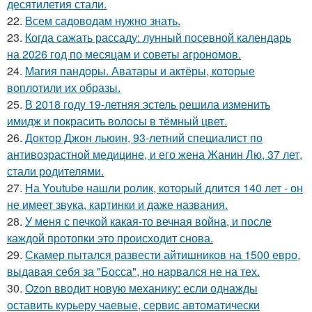
десятилетия стали.
22.
Всем садоводам нужно знать.
23.
Когда сажать рассаду: лунный посевной календарь
на 2026 год по месяцам и советы агрономов.
24.
Магия пандоры. Аватары и актёры, которые
воплотили их образы.
25.
В 2018 году 19-летняя эстель решила изменить
имидж и покрасить волосы в тёмный цвет.
26.
Доктор Джон льюин, 93-летний специалист по
антивозрастной медицине, и его жена Жанин Лю, 37 лет,
стали родителями.
27.
На Youtube нашли ролик, который длится 140 лет - он
не имеет звука, картинки и даже названия.
28.
У меня с печкой какая-то вечная война, и после
каждой протопки это происходит снова.
29.
Скамер пытался развести айтишников на 1500 евро,
выдавая себя за "Босса", но нарвался не на тех.
30.
Ozon вводит новую механику: если однажды
оставить курьеру чаевые, сервис автоматически