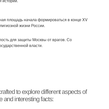
й истории.
асная площадь начала формироваться в конце XV
елигиозной жизни России.
пость для защиты Москвы от врагов. Со
осударственной власти.
rafted to explore different aspects of
re and interesting facts: