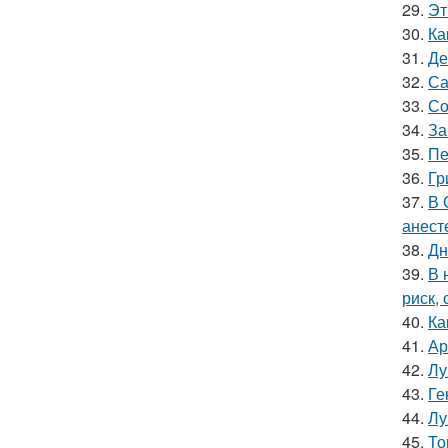
29.
Эт
30.
Ка
31.
Де
32.
Са
33.
Со
34.
За
35.
Пе
36.
Гр
37.
В 
анест
38.
Дн
39.
В 
риск,
40.
Ка
41.
Ар
42.
Лу
43.
Ге
44.
Лу
45.
То