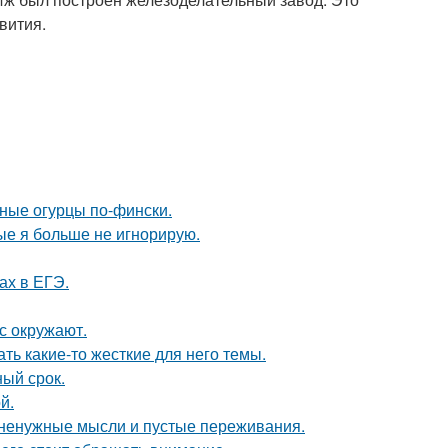
вития.
ные огурцы по-фински.
рые я больше не игнорирую.
ах в ЕГЭ.
с окружают.
ть какие-то жесткие для него темы.
ный срок.
й.
т ненужные мысли и пустые переживания.