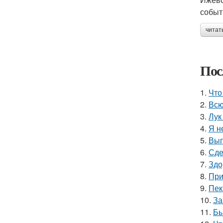
событ
читат
Пос
1.
Что
2.
Всю
3.
Лук
4.
Я н
5.
Вып
6.
Сде
7.
Здо
8.
При
9.
Пек
10.
За
11.
Бы