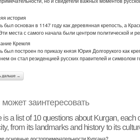
примечательности, но и свидетели важных моментов русско
яя история
ь был основан в 1147 году как деревянная крепость, а Кр
 Эти места с самого начала были центром политической и р
ание Кремля
ь был построен по приказу князя Юрия Долгорукого как кре
нем он стал резиденцией русских правителей и символом г
ь дальше →
 может заинтересовать
 is a list of 10 questions about Kurgan, each c
ity, from its landmarks and history to its cultu
кие основные достопримечательности Кургана?