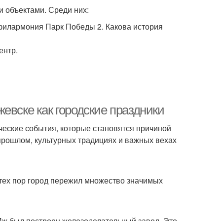
 объектами. Среди них:
филармония Парк Победы 2. Какова история
ентр.
евске как городские праздники
ические события, которые становятся причиной
прошлом, культурных традициях и важных вехах
с тех пор город пережил множество значимых
 Иж был построен железоделательный завод. Это