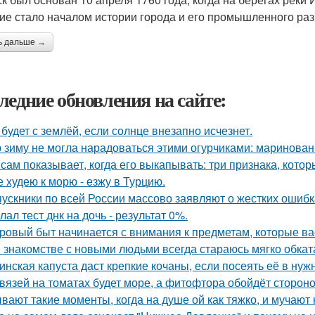
ие стало началом истории города и его промышленного раз
ь дальше →
ледние обновления на сайте:
 будет с землёй, если солнце внезапно исчезнет.
 зиму не могла нарадоваться этими огурчиками: маринован
 сам показывает, когда его выкапывать: три признака, кото
е худею к морю - езжу в Турцию.
ускники по всей России массово заявляют о жестких ошибк
лал тест днк на дочь - результат 0%.
ровый быт начинается с внимания к предметам, которые ва
 знакомстве с новыми людьми всегда стараюсь мягко обката
инская капуста даст крепкие кочаны, если посеять её в нуж
вязей на томатах будет море, а фитофтора обойдёт стороно
вают такие моменты, когда на душе ой как тяжко, и мучаю