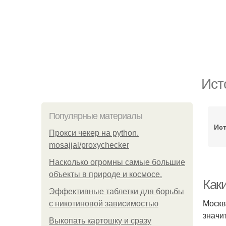
Ист
Популярные материалы
Ис
Прокси чекер на python.
mosajjal/proxychecker
Насколько огромны самые большие
объекты в природе и космосе.
Как
Эффективные таблетки для борьбы
Москв
с никотиновой зависимостью
значи
Выкопать картошку и сразу