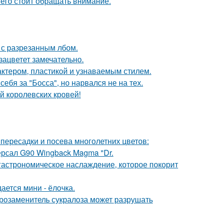
него стоит обращать внимание.
 с разрезанным лбом.
зацветет замечательно.
актером, пластикой и узнаваемым стилем.
ебя за "Босса", но нарвался не на тех.
й королевских кровей!
пересадки и посева многолетних цветов:
ерсал G90 Wingback Magma "Dr.
 гастрономическое наслаждение, которое покорит
ается мини - ёлочка.
арозаменитель сукралоза может разрушать