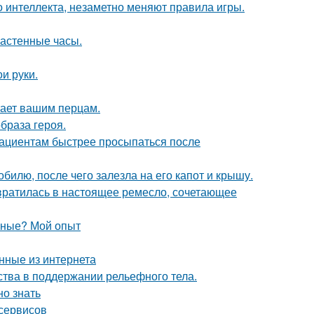
 интеллекта, незаметно меняют правила игры.
настенные часы.
и руки.
тает вашим перцам.
образа героя.
пациентам быстрее просыпаться после
илю, после чего залезла на его капот и крышу.
евратилась в настоящее ремесло, сочетающее
вные? Мой опыт
нные из интернета
тва в поддержании рельефного тела.
но знать
 сервисов