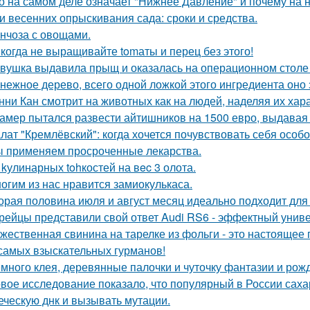
о на самом деле означает "Нижнее Давление" и почему на 
и весенних опрыскивания сада: сроки и средства.
нчоза с овощами.
когда не выращивайте tomаты и перец без этого!
вушка выдавила прыщ и оказалась на операционном столе
нежное дерево, всего одной ложкой этого ингредиента оно 
нни Кан смотрит на животных как на людей, наделяя их хар
амер пытался развести айтишников на 1500 евро, выдавая с
лат "Кремлёвский": когда хочется почувствовать себя особо
 применяем просроченные лекарства.
 kулинарных tohкостей на вec 3 олота.
огим из нас нравится замиокулькаса.
орая половина июля и август месяц идеально подходит для 
рейцы представили свой ответ Audi RS6 - эффектный унив
жественная свинина на тарелке из фольги - это настоящее
самых взыскательных гурманов!
много клея, деревянные палочки и чуточку фантазии и рожд
вое исследование показало, что популярный в России сах
еческую днк и вызывать мутации.