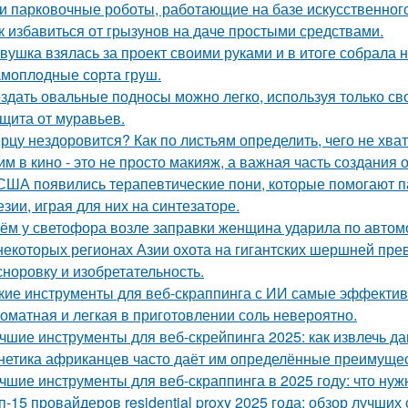
и парковочные роботы, работающие на базе искусственного
к избавиться от грызунов на даче простыми средствами.
вушка взялась за проект своими руками и в итоге собрала 
моплoдные сорта грyш.
здать овальные подносы можно легко, используя только сво
щита от муравьев.
рцу нездоровится? Как по листьям определить, чего не хва
им в кино - это не просто макияж, а важная часть создания 
США появились терапевтические пони, которые помогают 
езии, играя для них на синтезаторе.
ём у светофора возле заправки женщина ударила по автомоб
некоторых регионах Азии охота на гигантских шершней пр
 сноровку и изобретательность.
кие инструменты для веб-скраппинга с ИИ самые эффекти
оматная и легкая в приготовлении соль невероятно.
чшие инструменты для веб-скрейпинга 2025: как извлечь да
нетика африканцев часто даёт им определённые преимущес
чшие инструменты для веб-скраппинга в 2025 году: что нуж
п-15 провайдеров residential proxy 2025 года: обзор лучших