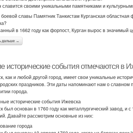
н славится своими уникальными памятниками и культурными
 боевой славы Памятник Танкистам Курганская областная 
на?
анный в 1662 году как форпост, Курган вырос в значимый ц
ь дальше →
ие исторические события отмечаются в Иж
к, как и любой другой город, имеет свои уникальные истор
ородских праздников. Эти даты напоминают нам о славном 
витии города.
ные исторические события Ижевска
к был основан в 1760 году как металлургический завод, и 
ий. Давайте рассмотрим основные из них:
нование города
к был основан 10 апреля 1760 года, когда на берегах реки