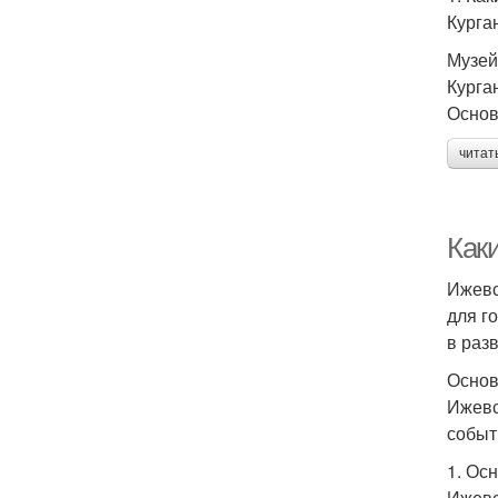
Курга
Музей
Курга
Основ
читат
Как
Ижевс
для г
в раз
Основ
Ижевс
событ
1. Ос
Ижевс