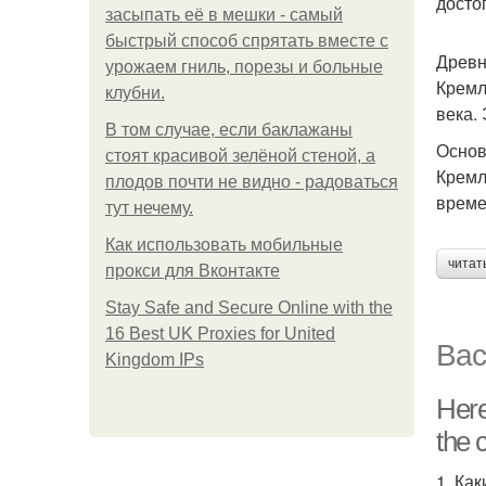
досто
засыпать её в мешки - самый
быстрый способ спрятать вместе с
Древн
урожаем гниль, порезы и больные
Кремл
клубни.
века.
В том случае, если баклажаны
Основ
стоят красивой зелёной стеной, а
Кремл
плодов почти не видно - радоваться
време
тут нечему.
Как использовать мобильные
читат
прокси для Вконтакте
Stay Safe and Secure Online with the
16 Best UK Proxies for United
Вас
Kingdom IPs
Here
the c
1. Ка