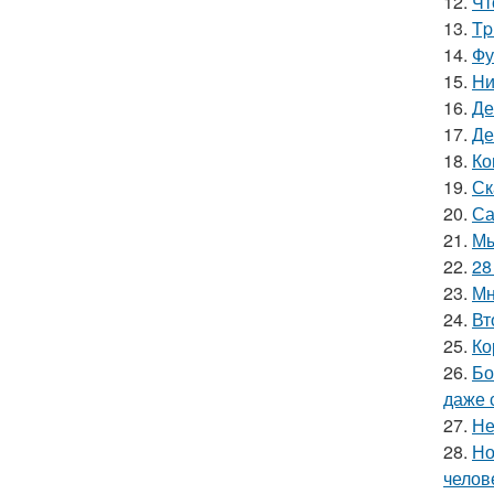
12.
Чт
13.
Tp
14.
Фу
15.
Hи
16.
Де
17.
Де
18.
Ко
19.
Ск
20.
Са
21.
Мы
22.
28
23.
Мн
24.
Вт
25.
Ко
26.
Бо
даже 
27.
Не
28.
Но
челов