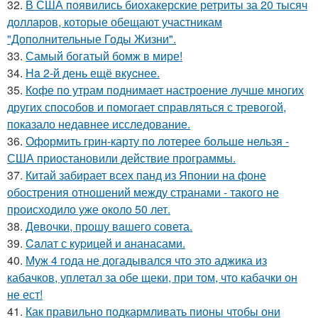
32.
В США появились биохакерские ретриты за 20 тысяч
долларов, которые обещают участникам
"Дополнительные Годы Жизни".
33.
Самый богатый бомж в мире!
34.
Ha 2-й день ещё вкycнее.
35.
Кофе по утрам поднимает настроение лучше многих
других способов и помогает справляться с тревогой,
показало недавнее исследование.
36.
Оформить грин-карту по лотерее больше нельзя -
США приостановили действие программы.
37.
Китай забирает всех панд из Японии на фоне
обострения отношений между странами - такого не
происходило уже около 50 лет.
38.
Дeвочки, прошу вaшего совета.
39.
Caлат с куpицeй и aнанасами.
40.
Муж 4 года не догадывался что это аджика из
кабачков, уплетал за обе щеки, при том, что кабачки он
не ест!
41.
Как правильно подкармливать пионы чтобы они