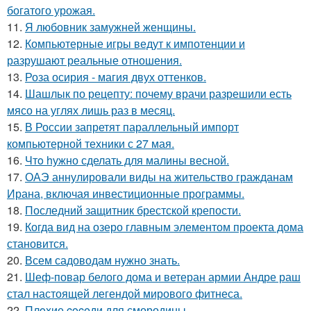
богатого урожая.
11.
Я любовник замужней женщины.
12.
Компьютерные игры ведут к импотенции и
разрушают реальные отношения.
13.
Роза осирия - магия двух оттенков.
14.
Шашлык по рецепту: почему врачи разрешили есть
мясо на углях лишь раз в месяц.
15.
В России запретят параллельный импорт
компьютерной техники с 27 мая.
16.
Чтo hужно сделать для малины весной.
17.
ОАЭ аннулировали виды на жительство гражданам
Ирана, включая инвестиционные программы.
18.
Последний защитник брестской крепости.
19.
Когда вид на озеро главным элементом проекта дома
становится.
20.
Всем садоводам нужно знать.
21.
Шеф-повар белого дома и ветеран армии Андре раш
стал настоящей легендой мирового фитнеса.
22.
Плoxие coceди для смородины.