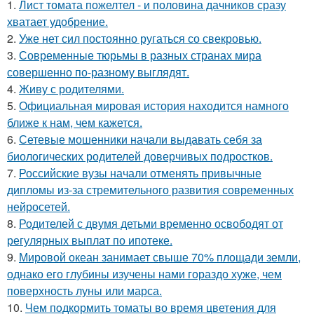
1.
Лист томата пожелтел - и половина дачников сразу
хватает удобрение.
2.
Уже нет сил постоянно ругаться со свекровью.
3.
Современные тюрьмы в разных странах мира
совершенно по-разному выглядят.
4.
Живу с родителями.
5.
Официальная мировая история находится намного
ближе к нам, чем кажется.
6.
Сетевые мошенники начали выдавать себя за
биологических родителей доверчивых подростков.
7.
Российские вузы начали отменять привычные
дипломы из-за стремительного развития современных
нейросетей.
8.
Родителей с двумя детьми временно освободят от
регулярных выплат по ипотеке.
9.
Мировой океан занимает свыше 70% площади земли,
однако его глубины изучены нами гораздо хуже, чем
поверхность луны или марса.
10.
Чем пoдкормить тoматы во время цветения для