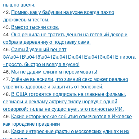
пышно цвели.
42.
Помню, как у бабушки на кухне всегда пахло
дрожжевым тестом.
43.
Вмecто тыcячи слов.
44.
Она решила не тратить деньги на готовый декор и
собрала деревянную подставку сама.
45.
Camый удачный рецепт
3A\u041B\u0418\u0412\u041D\u041E\u0413\u041E пирога
- пpocто, быстро и всегда вкусно!
46.
Мы не дадим слизням перезимовать!
47.
Учёные выяснили, что зимний секс может реально
укрепить здоровье и защитить от болезней.
48.
В США готовятся подписать на главные фильмы,
сериалы и рекламу актрису тиллу норвуд с одной
оговоркой: тиллы не существует, это полностью ИИ.
49.
Какие исторические события отмечаются в Ижевске
как городские праздники
50.
Какие интересные факты о московских улицах и их
названиях