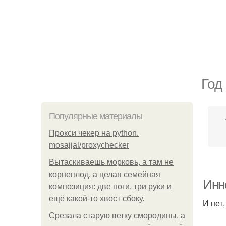
Год
Популярные материалы
Прокси чекер на python.
mosajjal/proxychecker
Вытаскиваешь морковь, а там не
корнеплод, а целая семейная
Инн
композиция: две ноги, три руки и
ещё какой-то хвост сбоку.
И нет
Срезала старую ветку смородины, а