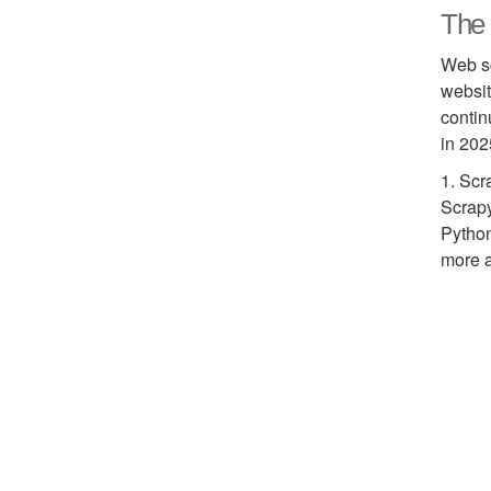
The 
Web sc
websit
contin
in 202
1. Scr
Scrapy
Python
more a