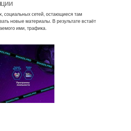
нции
х, социальных сетей, остающиеся там
ать новые материалы. В результате встаёт
аемого ими, трафика.