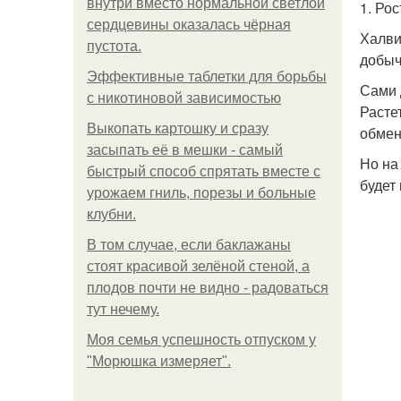
внутри вместо нормальной светлой
1. Ро
сердцевины оказалась чёрная
Халви
пустота.
добыч
Эффективные таблетки для борьбы
Сами 
с никотиновой зависимостью
Расте
Выкопать картошку и сразу
обмен
засыпать её в мешки - самый
Но на
быстрый способ спрятать вместе с
будет
урожаем гниль, порезы и больные
клубни.
В том случае, если баклажаны
стоят красивой зелёной стеной, а
плодов почти не видно - радоваться
тут нечему.
Моя семья успешность отпуском у
"Морюшка измеряет".