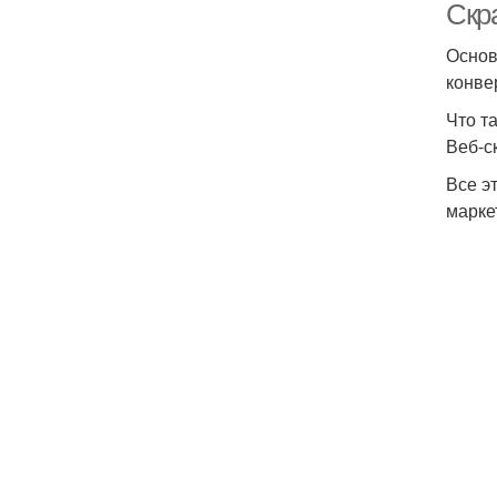
Скр
Основ
конве
Что т
Веб-с
Все э
марке