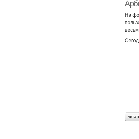
Арби
На фо
польз
весьм
Сегод
читат