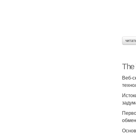
читат
The 
Веб-с
техно
Исток
задум
Перво
обмен
Основ