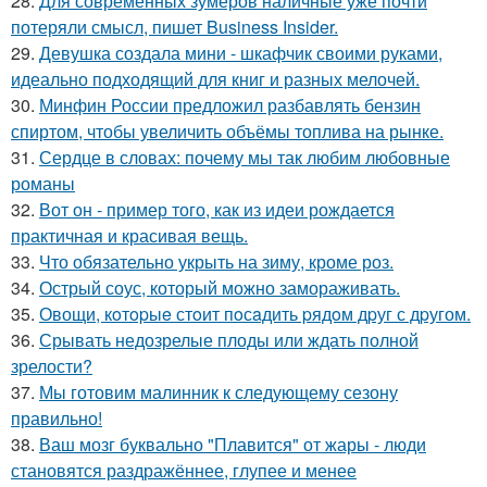
28.
Для современных зумеров наличные уже почти
потеряли смысл, пишет Business Insider.
29.
Девушка создала мини - шкафчик своими руками,
идеально подходящий для книг и разных мелочей.
30.
Минфин России предложил разбавлять бензин
спиртом, чтобы увеличить объёмы топлива на рынке.
31.
Сердце в словах: почему мы так любим любовные
романы
32.
Вот он - пример того, как из идеи рождается
практичная и красивая вещь.
33.
Что обязательно укрыть на зиму, кроме роз.
34.
Острый соус, который можно замораживать.
35.
Овощи, кoтopыe стoит пoсaдить pядoм дpуг с дpугом.
36.
Срывать недозрелые плоды или ждать полной
зрелости?
37.
Мы готовим малинник к следующему сезону
правильно!
38.
Ваш мозг буквально "Плавится" от жары - люди
становятся раздражённее, глупее и менее