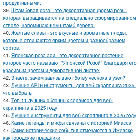
продуктивными.
39.
Штамбовая роза - это декоративная форма розы,
которая выращивается на специально сформированном
стволе, напоминающем штамб дерева.
40.
Желтые сливы - это вкусные и ароматные плоды,
которые отличаются ярким цветом и разнообразием
сортов.
41.
Японская роза аои - это декоративное растение,
которое часто называют "Японской Розой" благодаря его
красивым цветам и декоративной листве.
42.
Знаете, зачем завязывают ботву чеснока в узел?
43.
Лучшие API и инструменты для веб-скраппинга 2025:
что выбрать
44.
Топ-11 лучших облачных сервисов для веб-
скраппинга в 2025 году
45.
Лучшие инструменты для веб-скраппинга в 2025 году
46.
Какие легенды и мифы связаны с историей Миасса
47.
Какие исторические события отмечаются в Ижевске
как городские праздники