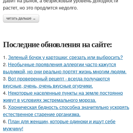
давит на рынок, а безрисковый уровень доходности
растет, но это продлится недолго.
читать дальше →
Последние обновления на сайте:
1.
Зеленый бочок у картошки: срезать или выбросить?
2.
Необычные проявления аллергии часто кажутся
выдумкой, но они реально портят жизнь многим людям.
3.
Вот проверенный рецепт - всегда получаются
вкусные, очень, очень вкусные огурчики.
4.
Некоторые населенные пункты на земле постоянно
живут в условиях экстремального мороза.
5.
Хроническая бедность способна значительно ускорять
естественное старение организма.
6.
План для женщин, которые одиноки и ищут себе
мужчину!