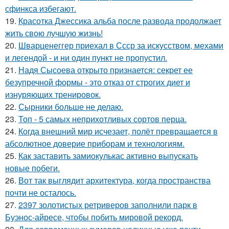
сфинкса избегают.
19.
Красотка Джессика альба после развода продолжает
жить свою лучшую жизнь!
20.
Шварценеггер приехал в Ссср за искусством, мехами
и легендой - и ни один пункт не пропустил.
21.
Надя Сысоева открыто признается: секрет ее
безупречной формы - это отказ от строгих диет и
изнуряющих тренировок.
22.
Сырники больше не делаю.
23.
Топ - 5 самых неприхотливых сортов перца.
24.
Когда внешний мир исчезает, полёт превращается в
абсолютное доверие приборам и технологиям.
25.
Как заставить замиокулькас активно выпускать
новые побеги.
26.
Вот так выглядит архитектура, когда пространства
почти не осталось.
27.
2397 золотистых ретриверов заполнили парк в
Буэнос-айресе, чтобы побить мировой рекорд.