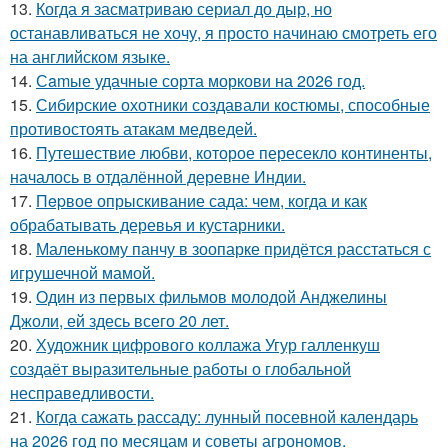
13.
Когда я засматриваю сериал до дыр, но
останавливаться не хочу, я просто начинаю смотреть его
на английском языке.
14.
Сamые удачные сорта моркови на 2026 год.
15.
Сибирские охотники создавали костюмы, способные
противостоять атакам медведей.
16.
Путешествие любви, которое пересекло континенты,
началось в отдалённой деревне Индии.
17.
Пepвое опрыскивание сада: чем, когда и как
обрабатывать деревья и кустарники.
18.
Маленькому панчу в зоопарке придётся расстаться с
игрушечной мамой.
19.
Один из первых фильмов молодой Анджелины
Джоли, ей здесь всего 20 лет.
20.
Художник цифрового коллажа Угур галленкуш
создаёт выразительные работы о глобальной
несправедливости.
21.
Когда сажать рассаду: лунный посевной календарь
на 2026 год по месяцам и советы агрономов.