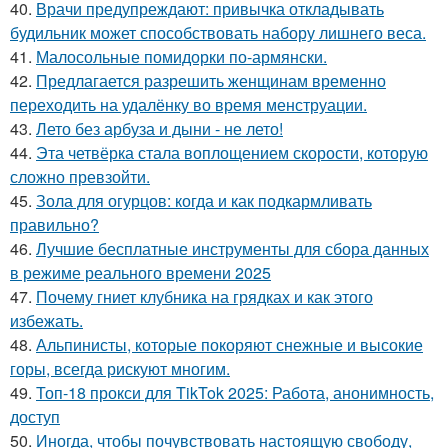
40.
Врачи предупреждают: привычка откладывать
будильник может способствовать набору лишнего веса.
41.
Малосольные помидорки по-армянски.
42.
Предлагается разрешить женщинам временно
переходить на удалёнку во время менструации.
43.
Лето без арбуза и дыни - не лето!
44.
Эта четвёрка стала воплощением скорости, которую
сложно превзойти.
45.
Зола для огурцов: когда и как подкармливать
правильно?
46.
Лучшие бесплатные инструменты для сбора данных
в режиме реального времени 2025
47.
Почему гниет клубника на грядках и как этого
избежать.
48.
Альпинисты, которые покоряют снежные и высокие
горы, всегда рискуют многим.
49.
Топ-18 прокси для TikTok 2025: Работа, анонимность,
доступ
50.
Иногда, чтобы почувствовать настоящую свободу,