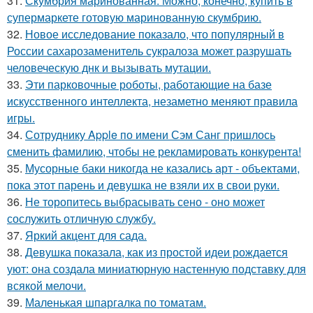
31.
Скумбрия маринованная. Можно, конечно, купить в
супермаркете готовую маринованную скумбрию.
32.
Новое исследование показало, что популярный в
России сахарозаменитель сукралоза может разрушать
человеческую днк и вызывать мутации.
33.
Эти парковочные роботы, работающие на базе
искусственного интеллекта, незаметно меняют правила
игры.
34.
Сотруднику Apple по имени Сэм Санг пришлось
сменить фамилию, чтобы не рекламировать конкурента!
35.
Мусорные баки никогда не казались арт - объектами,
пока этот парень и девушка не взяли их в свои руки.
36.
Не торопитесь выбрасывать сено - оно может
сослужить отличную службу.
37.
Яркий акцент для сада.
38.
Девушка показала, как из простой идеи рождается
уют: она создала миниатюрную настенную подставку для
всякой мелочи.
39.
Маленькая шпаргалка по томатам.