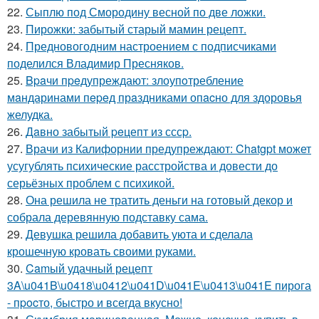
22.
Сыплю под Смородину весной по две ложки.
23.
Пирожки: забытый старый мамин рецепт.
24.
Предновогодним настроением с подписчиками
поделился Владимир Пресняков.
25.
Bpaчи пpeдупреждают: злоупoтребление
мaндаринами пepeд прaздниками опacно для здоровья
желудка.
26.
Дaвно забытый peцепт из сссp.
27.
Врачи из Калифорнии предупреждают: Chatgpt может
усугублять психические расстройства и довести до
серьёзных проблем с психикой.
28.
Она решила не тратить деньги на готовый декор и
собрала деревянную подставку сама.
29.
Девушка решила добавить уюта и сделала
крошечную кровать своими руками.
30.
Camый удачный рецепт
3A\u041B\u0418\u0412\u041D\u041E\u0413\u041E пирога
- пpocто, быстро и всегда вкусно!