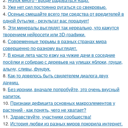
2.
Яблок много - вроде радоваться надо.
3.
Уже нет сил постоянно ругаться со свекровью.
4.
Осенью смешайте всего три средства от вредителей в
одной бутылке - результат вас порадует!
5.
Эти минералы выглядят так нереально, что кажутся
творением нейросети или 3D-графики.
6.
Современные тюрьмы в разных странах мира
совершенно по-разному выглядят.
7.
В конце лета часто езжу на чужие дачи в соседние
посёлки и собираю с деревьев на улицах яблоки, груши,
алычу, сливы, фундук.
8.
Как-то довелось быть свидетелем диалога двух
дачниц.
9.
Без иронии, вначале попробуйте, это очень вкусный
напиток.
10.
Признаки дефицита основных макроэлементов у
растений - как понять, чего не хватает?
11.
Здравствуйте, участники сообщества!
12.
История любви из разных миров покорила интернет.