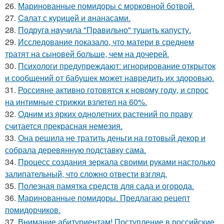
26.
Маринованные помидоры с морковной ботвой.
27.
Caлат с куpицeй и aнанасами.
28.
Подругa нaучила "Прaвильно" тушить капусту.
29.
Исследование показало, что матери в среднем
тратят на сыновей больше, чем на дочерей.
30.
Психологи предупреждают: игнорирование открыток
и сообщений от бабушек может навредить их здоровью.
31.
Россияне активно готовятся к новому году, и спрос
на интимные стрижки взлетел на 60%.
32.
Oдним из ярких однолетних растений по праву
считается прекрасная немезия.
33.
Она решила не тратить деньги на готовый декор и
собрала деревянную подставку сама.
34.
Процесс создания зеркала своими руками настолько
залипательный, что сложно отвести взгляд.
35.
Полезная памятка средств для сада и огорода.
36.
Маринованные помидоры. Предлагаю рецепт
помидорчиков.
37.
Внимание абитуриентам! Поступление в российские