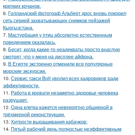
крепких кочанов.
6.
Голландский фотограф Альберт дрос вновь покорил
сеть серией захватывающих снимков пейзажей
Кыргызстана.
7.
Мастурбация у птиц абсолютно естественным
поведением оказалась.
8.
Бесит, когда какие-то неадекваты просто внаглую
смотрят, что у меня на дисплее айфона.
9.
В Египте экстренно отменили все популярные
морские экскурсии.
10.
Сервис такси Bolt уволил всех кадровиков ради
эффективности.
11.
Работа в кровати незаметно здоровье человека
разрушает.
12.
Одна клетка кажется невероятно обширной в
трёхмерной реконструкции.
13.
Хитрости выращивания кабачков:
14.
Пятый рабочий день полностью неэффективным