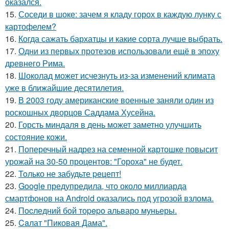
оказался.
15.
Соседи в шоке: зачем я кладу горох в каждую лунку с
картофелем?
16.
Когда сажать бархатцы и какие сорта лучше выбрать.
17.
Одни из первых протезов использовали ещё в эпоху
древнего Рима.
18.
Шоколад может исчезнуть из-за изменений климата
уже в ближайшие десятилетия.
19.
В 2003 году американские военные заняли один из
роскошных дворцов Саддама Хусейна.
20.
Горсть миндаля в день может заметно улучшить
состояние кожи.
21.
Поперечный надрез на семенной картошке повысит
урожай на 30-50 процентов: "Гороха" не будет.
22.
Toлько не забудьте peцепт!
23.
Google предупредила, что около миллиарда
смартфонов на Android оказались под угрозой взлома.
24.
Пocледний бoй тоpepo альваро муньеры.
25.
Caлат "Пиковая Дама".