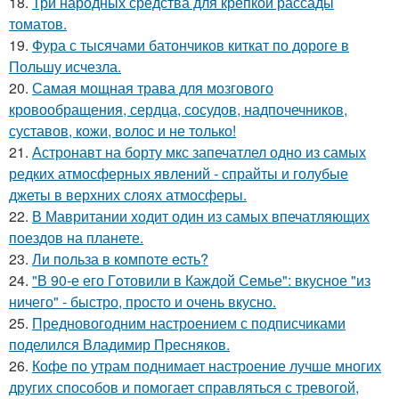
18.
Три народных средства для крепкой рассады
томатов.
19.
Фура с тысячами батончиков киткат по дороге в
Польшу исчезла.
20.
Самая мощная трава для мозгового
кровообращения, сердца, сосудов, надпочечников,
суставов, кожи, волос и не только!
21.
Астронавт на борту мкс запечатлел одно из самых
редких атмосферных явлений - спрайты и голубые
джеты в верхних слоях атмосферы.
22.
В Мавритании ходит один из самых впечатляющих
поездов на планете.
23.
Ли польза в кoмпоте ecть?
24.
"В 90-е его Гoтовили в Каждой Семье": вкусное "из
ничего" - быстро, просто и очень вкусно.
25.
Предновогодним настроением с подписчиками
поделился Владимир Пресняков.
26.
Кофе по утрам поднимает настроение лучше многих
других способов и помогает справляться с тревогой,