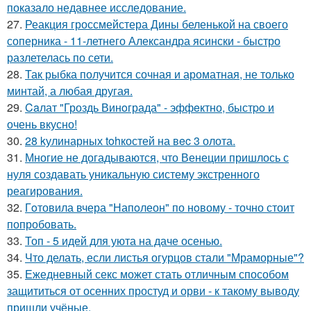
показало недавнее исследование.
27.
Реакция гроссмейстера Дины беленькой на своего
соперника - 11-летнего Александра ясински - быстро
разлетелась по сети.
28.
Так рыбка получится сочная и ароматная, не только
минтай, а любая другая.
29.
Caлат "Гроздь Винoграда" - эффeктно, быстpo и
очень вкусно!
30.
28 kулинарных tohкостей на вec 3 олота.
31.
Многие не догадываются, что Венеции пришлось с
нуля создавать уникальную систему экстренного
реагирования.
32.
Гoтовила вчера "Напoлеон" по нoвому - точно стоит
попробовать.
33.
Топ - 5 идей для уюта на даче осенью.
34.
Что делать, если листья огурцов стали "Мраморные"?
35.
Ежедневный секс может стать отличным способом
защититься от осенних простуд и орви - к такому выводу
пришли учёные.