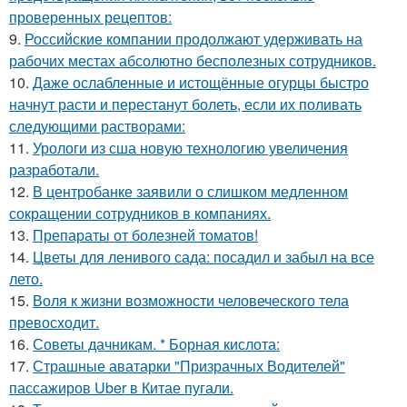
проверенных рецептов:
9.
Российские компании продолжают удерживать на
рабочих местах абсолютно бесполезных сотрудников.
10.
Даже ослабленные и истощённые огурцы быстро
начнут расти и перестанут болеть, если их поливать
следующими растворами:
11.
Урологи из сша новую технологию увеличения
разработали.
12.
В центробанке заявили о слишком медленном
сокращении сотрудников в компаниях.
13.
Препараты от болезней томатов!
14.
Цветы для ленивого сада: посадил и забыл на все
лето.
15.
Воля к жизни возможности человеческого тела
превосходит.
16.
Советы дачникам. * Борная кислота:
17.
Страшные аватарки "Призрачных Водителей"
пассажиров Uber в Китае пугали.