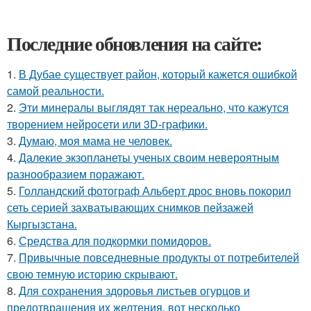
Последние обновления на сайте:
1.
В Дубае существует район, который кажется ошибкой
самой реальности.
2.
Эти минералы выглядят так нереально, что кажутся
творением нейросети или 3D-графики.
3.
Думаю, моя мама не человек.
4.
Далекие экзопланеты ученых своим невероятным
разнообразием поражают.
5.
Голландский фотограф Альберт дрос вновь покорил
сеть серией захватывающих снимков пейзажей
Кыргызстана.
6.
Средства для подкормки помидоров.
7.
Привычные повседневные продукты от потребителей
свою темную историю скрывают.
8.
Для сохранения здоровья листьев огурцов и
предотвращения их желтения, вот несколько