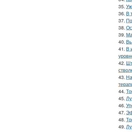
35.
Уж
36.
В 
37.
По
38.
Ос
39.
Ма
40.
Вы
41.
В 
уровн
42.
Шт
ствол
43.
На
терап
44.
То
45.
Лу
46.
Уп
47.
Эф
48.
То
49.
Лу