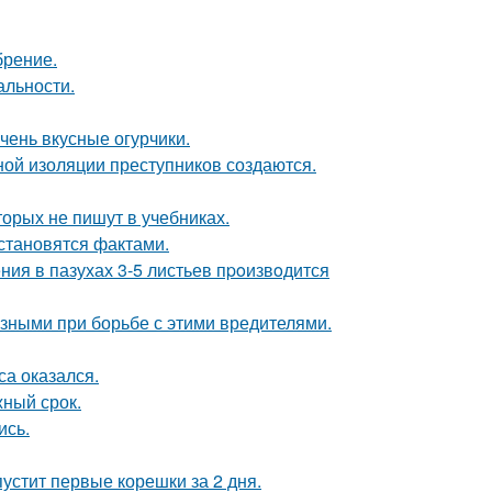
брение.
альности.
чень вкусные огурчики.
ой изоляции преступников создаются.
орых не пишут в учебниках.
 становятся фактами.
ния в пазухах 3-5 листьев пpoизвoдится
зными при борьбе с этими вредителями.
а оказался.
жный срок.
ись.
пустит первые корешки за 2 дня.