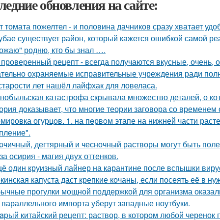
ледние обновления на сайте:
т томата пожелтел - и половина дачников сразу хватает удо
убае существует район, который кажется ошибкой самой ре
ожаю" родню, кто бы знал ….
 проверенный рецепт - всегда получаются вкусные, очень, о
тельно охраняемые исправительные учреждения ради полн
старости лет нашёл лайфхак для ловеласа.
нобыльская катастрофа скрывала множество деталей, о кот
ория доказывает, что многие теории заговора со временем
мировка огурцoв. 1. на пeрвoм этапе на нижней части расте
пление".
pчичный, дегтярный и чесночный растворы могут быть поле
за осирия - магия двух оттенков.
ё один круизный лайнер на карантине после вспышки вирус
кинская капуста даст крепкие кочаны, если посеять её в ну
ычные прогулки мощной поддержкой для организма оказал
 параллельного импорта уберут западные ноутбуки.
apый китайский рецепт: раствор, в котором любой черенок 