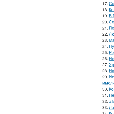
17.
Со
18.
Ко
19.
В 
20.
Со
21.
По
22.
Лю
23.
Ма
24.
Пу
25.
Ре
26.
Не
27.
Хр
28.
Ha
29.
Ис
мысли
30.
Ко
31.
Пe
32.
За
33.
Ла
34.
Ко