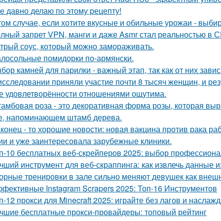
е давно делаю по этому рецепту!
том случае, если хотите вкусные и обильные урожаи - выб
лный запрет VPN, манги и даже Asmr стал реальностью в С
трый соус, который можно замораживать.
лосольные помидорки по-армянски.
бор камней для парилки - важный этап, так как от них зави
исследовании приняли участие почти 8 тысяч женщин, и ре
е удовлетворённости отношениями ощутима.
амбовая роза - это декоративная форма розы, которая в
е, напоминающем штамб дерева.
конец - то хорошие новости: новая вакцина против рака р
ии и уже заинтересовала зарубежные клиники.
п-10 бесплатных веб-скрейперов 2025: выбор профессион
чший инструмент для веб-скраппинга: как извлечь данные из
орные тренировки в зале сильно меняют девушек как внешне
фективные Instagram Scrapers 2025: Топ-16 Инструментов
п-12 прокси для Minecraft 2025: играйте без лагов и наслаж
чшие бесплатные прокси-провайдеры: топовый рейтинг