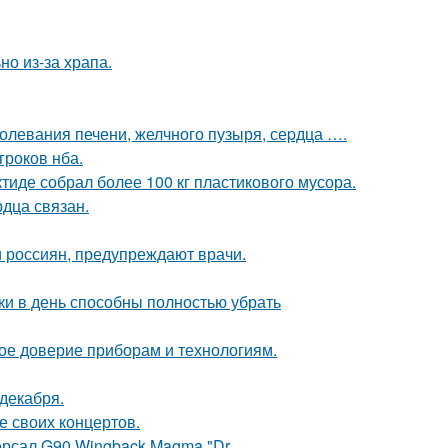
но из-за храпа.
аболевания печени, желчного пузыря, сеpдца ….
гроков нба.
тиде собрал более 100 кг пластикового мусора.
дца связан.
 россиян, предупреждают врачи.
ки в день способны полностью убрать
ое доверие приборам и технологиям.
декабря.
е своих концертов.
ерсал G90 Wingback Magma "Dr.