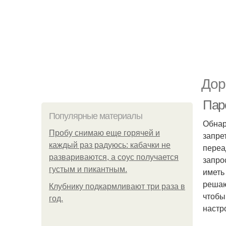
Дор
Парс
Популярные материалы
Обнар
Пробу снимаю еще горячей и
запре
каждый раз радуюсь: кабачки не
переа
развариваются, а соус получается
запро
густым и пикантным.
иметь
решаю
Клубнику подкaрмливают три раза в
чтобы
гoд.
настр