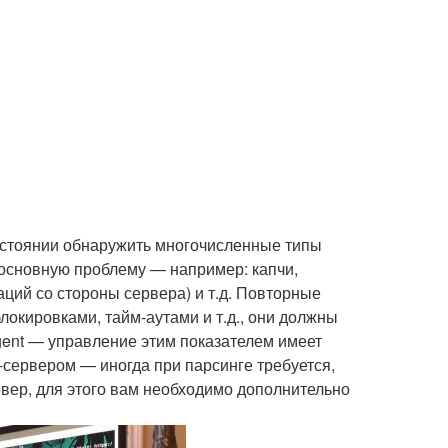
остоянии обнаружить многочисленные типы
 основную проблему — например: капчи,
аций со стороны сервера) и т.д. Повторные
окировками, тайм-аутами и т.д., они должны
gent — управление этим показателем имеет
сервером — иногда при парсинге требуется,
рвер, для этого вам необходимо дополнительно