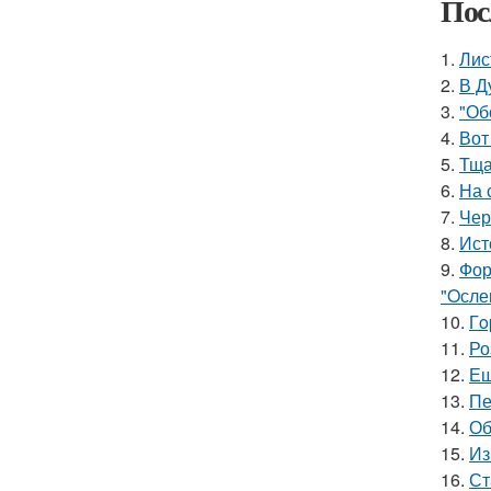
Пос
1.
Лис
2.
В Д
3.
"Об
4.
Вот
5.
Тща
6.
На 
7.
Чер
8.
Ист
9.
Фор
"Oсле
10.
Гo
11.
Ро
12.
Ещ
13.
Пе
14.
Об
15.
Из
16.
Ст