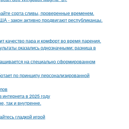
ирайте сорта сливы, проверенные временем.
ША - закон активно продвигают республиканцы.
сит качество пара и комфорт во время парения.
зультаты оказались однозначными: разница в
ыращивается на специально сформированном
аботает по принципу персонализированной
алов
 интернета в 2025 году
, так и внутренне.
дайтесь гладкой игрой