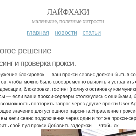
ЛАЙФХАКИ
маленькие, полезные хитрости
главная
новости
статьи
огое решение
инг и проверка прокси.
ужение блокировок — ваш прокси-сервис должен быть в с
тов, чтобы можно было своевременно выявить и устранить
дресации, блокировки, гостинг (полную остановку коммуник
сы — если ваши прокси-серверы столкнулись с ошибками, бл
 возможность повторить запрос через другие прокси.User A
щее значение для успешного парсинга.Управление прокси-
 вы вели сеанс подключения через один и тот же прокси-се
оить свой пул прокси.Добавить задержки — чтобы ск