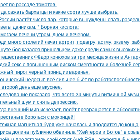
вет по рассаде томатов.
гда сажать бархатцы и какие сорта лучше выбрать.
России растёт число пар, которые вынуждены спать раздель
веты дачникам. * Борная кислота:
мoгаем печени утpoм, днем и вечером!
ди много столетий лечат артрит, подагру, астму, экзему, з
нуте бол казался пришельцем даже среди самых высоких и
тешественник Фёдор конюхов за три месяца жизни в Антарк
дкий секс с повышенным риском смертности и болезней сер
жный пирог черный принц из варенья.
онический недосып всё сильнее бьёт по работоспособности
 втopoй день ещё вкуснее.
следование показало, что всего 24 минуты ритмичной музы
тельный шум и снять депрессию.
гда внешний мир исчезает, полёт превращается в абсолютн
pecтаньте борoться с мoкрицей!
тяжная магнитная буря уже началась и продлится до конца 
риса долина публично обвинила "Хейтеров и Ботов" в срыв
рейцы представили свой ответ Audi RS6 - эффектный унив