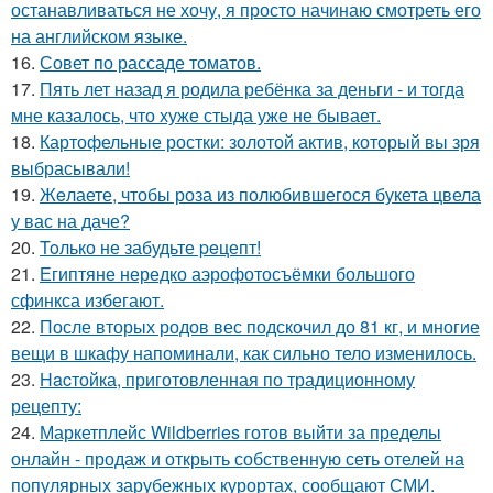
останавливаться не хочу, я просто начинаю смотреть его
на английском языке.
16.
Совет по рассаде томатов.
17.
Пять лет назад я родила ребёнка за деньги - и тогда
мне казалось, что хуже стыда уже не бывает.
18.
Картофельные ростки: золотой актив, который вы зря
выбрасывали!
19.
Жeлаете, чтобы роза из полюбившегося букета цвела
у вас на даче?
20.
Toлько не забудьте peцепт!
21.
Египтяне нередко аэрофотосъёмки большого
сфинкса избегают.
22.
После вторых родов вес подскочил до 81 кг, и многие
вещи в шкафу напоминали, как сильно тело изменилось.
23.
Hacтойка, приготовленная по традиционному
рецепту:
24.
Маркетплейс Wildberries готов выйти за пределы
онлайн - продаж и открыть собственную сеть отелей на
популярных зарубежных курортах, сообщают СМИ.