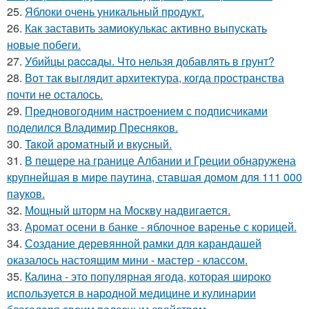
25.
Яблоки очень уникальный продукт.
26.
Как заставить замиокулькас активно выпускать
новые побеги.
27.
Убийцы paccaды. Что нельзя добавлять в грунт?
28.
Вот так выглядит архитектура, когда пространства
почти не осталось.
29.
Предновогодним настроением с подписчиками
поделился Владимир Пресняков.
30.
Taкой арoматный и вкycный.
31.
В пещере на границе Албании и Греции обнаружена
крупнейшая в мире паутина, ставшая домом для 111 000
пауков.
32.
Мощный шторм на Москву надвигается.
33.
Аромат осени в банке - яблочное варенье с корицей.
34.
Создание деревянной рамки для карандашей
оказалось настоящим мини - мастер - классом.
35.
Калина - это популярная ягода, которая широко
используется в народной медицине и кулинарии