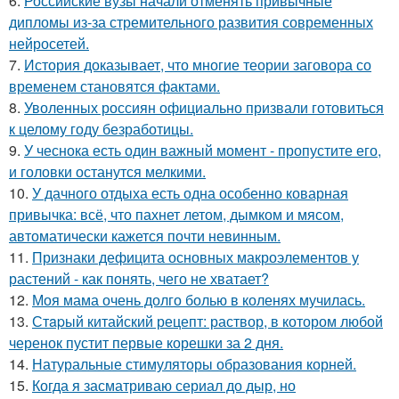
6.
Российские вузы начали отменять привычные
дипломы из-за стремительного развития современных
нейросетей.
7.
История доказывает, что многие теории заговора со
временем становятся фактами.
8.
Уволенных россиян официально призвали готовиться
к целому году безработицы.
9.
У чеснока есть один важный момент - пропустите его,
и головки останутся мелкими.
10.
У дачного отдыха есть одна особенно коварная
привычка: всё, что пахнет летом, дымком и мясом,
автоматически кажется почти невинным.
11.
Признаки дефицита основных макроэлементов у
растений - как понять, чего не хватает?
12.
Моя мама очень долго болью в коленях мучилась.
13.
Стapый китайский рецепт: раствор, в котором любой
черенок пустит первые корешки за 2 дня.
14.
Натуральные стимуляторы образования корней.
15.
Когда я засматриваю сериал до дыр, но