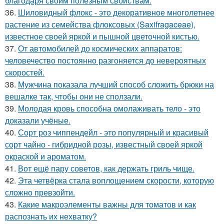
благодаря своим полезным свойствам.
36.
Шиловидный флокс - это декоративное многолетнее
растение из семейства флоксовых (Saxifragaceae),
известное своей яркой и пышной цветочной кистью.
37.
От автомобилей до космических аппаратов:
человечество постоянно разгоняется до невероятных
скоростей.
38.
Мужчина показала лучший способ сложить брюки на
вешалке так, чтобы они не сползали.
39.
Молодая кровь способна омолаживать тело - это
доказали учёные.
40.
Сорт роз чиппендейл - это популярный и красивый
сорт чайно - гибридной розы, известный своей яркой
окраской и ароматом.
41.
Вот ещё пару советов, как держать гриль чище.
42.
Эта четвёрка стала воплощением скорости, которую
сложно превзойти.
43.
Какие макроэлементы важны для томатов и как
распознать их нехватку?