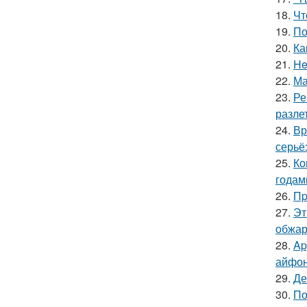
18.
Чт
19.
По
20.
Ка
21.
He
22.
Ма
23.
Ре
разлет
24.
Вр
серьё
25.
Ко
годам
26.
Пp
27.
Эт
обжари
28.
Ap
айфон
29.
Де
30.
По