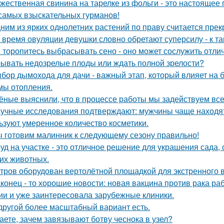
жественная свинина на тарелке из фольги - это настоящее
самых взыскательных гурманов!
ним из ярких однолетних растений по праву считается прек
 время овуляции девушки словно обретают суперсилу - к т
 торопитесь выбрасывать сено - оно может сослужить отли
ывать недозрелые плоды или ждать полной зрелости?
бор дымохода для дачи - важный этап, который влияет на 
мы отопления.
ёные выяснили, что в процессе работы мы задействуем все
учные исследования подтверждают: мужчины чаще находят
ьзуют умеренное количество косметики.
 готовим малинник к следующему сезону правильно!
уд на участке - это отличное решение для украшения сада
гих животных.
тров оборудован вертолётной площадкой для экстренного 
конец - то хорошие новости: новая вакцина против рака р
ии и уже заинтересовала зарубежные клиники.
другой более масштабный вариант есть.
аете, зачем завязывают ботву чеснока в узел?