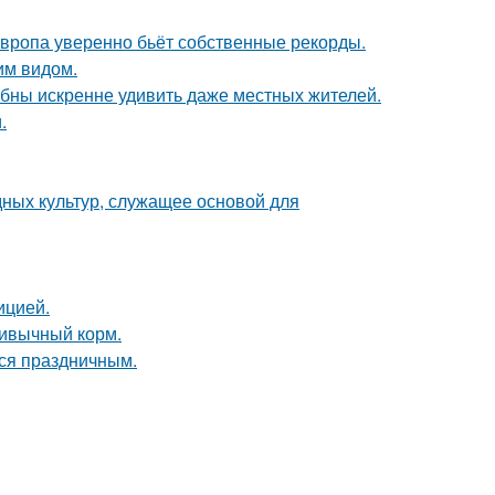
Европа уверенно бьёт собственные рекорды.
им видом.
ны искренне удивить даже местных жителей.
.
ных культур, служащее основой для
ицией.
ривычный корм.
тся праздничным.