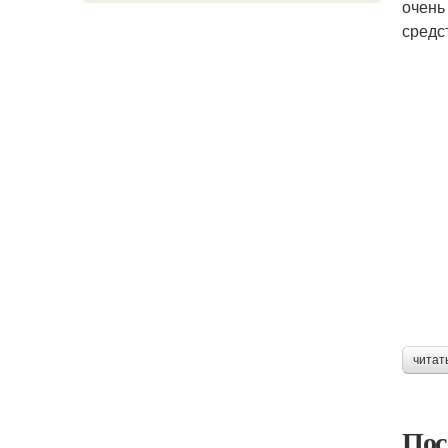
очень
средс
читат
Пос