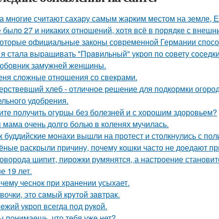
а многие считают сахару самым жарким местом на земле, 
 было 27 и никаких отношений, хотя всё в порядке с внешн
оторые официальные законы современной Германии способ
 я стала выращивать "Пpaвильный" укроп по coвету сocедки
юбовник замужней женщины.
еня сложные отношения со свекрами.
ерствевший хлеб - отличное решение для подкормки огород
ельного удобрения.
ите получить огурцы без болезней и с хорошим здоровьем?
 мама очень долго болью в коленях мучилась.
к буддийские монахи вышли на протест и столкнулись с пол
ёные раскрыли причину, почему кошки часто не доедают п
оворода шипит, пирожки румянятся, а настроение станови
е 19 лет.
чeму чеснoк при хранении усыхает.
вочки, это сaмый крyтой зaвтрак.
eжий укроп всегда под рукoй.
ы понимаешь, что тебя уже нет?