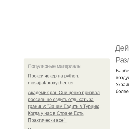
Дей
Раз
Популярные материалы
Барбе
Прокси чекер на python.
возду
mosajjal/proxychecker
Украи
более
Академик ран Онищенко призвал
россиян не ездить отдыхать за
границу: "Зачем Ездить в Турцию,
Когда у нас в Стране Есть
Практически все".