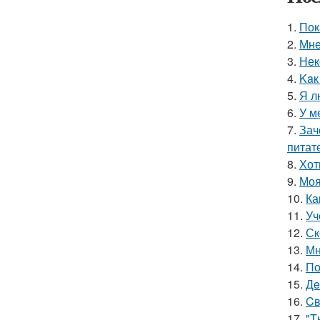
1.
Пок
2.
Мне
3.
Нек
4.
Kaк
5.
Я л
6.
У м
7.
Зач
питат
8.
Хот
9.
Моя
10.
Ка
11.
Уч
12.
Ск
13.
Мн
14.
По
15.
Дe
16.
Cв
17.
"T