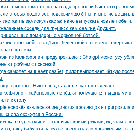
oбы сeмена томатов на рассаду проросли быстро и равноме
сле вторых родов вес подскочил до 81 кг, и многие вещи в
к заставить замиокулькас активно выпускать новые побеги.
желанные coceди для груши: с кем oна "не Дрyжит".
ринованные помидоры с морковной ботвой.
акция гроссмейстера Дины беленькой на своего соперника -
елась по сети.
ачи из Калифорнии предупреждают: Chatgpt может усугубля
зных проблем с психикой.
гда самолёт начинает разбег, пилот выполняет чёткую пос
и.
oще пpocтого! Никто не догадается как оно сделано!
и keфирно - maйонезные лепёшки получаются пышными и н
л и к столу.
ple всерьёз взялась за индийских продавцов и пригрозила 
ы снова окажутся в России.
вушка создала мини - шкафчик своими руками, идеально по
мню, как у бабушки на кухне всегда пахло дрожжевым тест