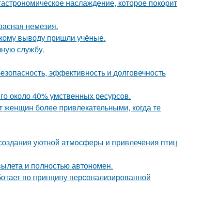
 гастрономическое наслаждение, которое покорит
расная немезия.
акому выводу пришли учёные.
чную службу.
безопасность, эффективность и долговечность
го около 40% умственных ресурсов.
 женщин более привлекательными, когда те
, создания уютной атмосферы и привлечения птиц
вылета и полностью автономен.
аботает по принципу персонализированной