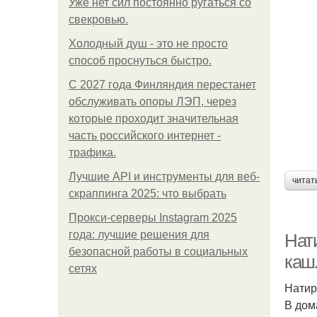
Уже нет сил постоянно ругаться со
свекровью.
Холодный душ - это не просто
способ проснуться быстро.
С 2027 года Финляндия перестанет
обслуживать опоры ЛЭП, через
которые проходит значительная
часть российского интернет -
трафика.
Лучшие API и инструменты для веб-
читат
скраппинга 2025: что выбрать
Прокси-серверы Instagram 2025
года: лучшие решения для
Нат
безопасной работы в социальных
кашл
сетях
Натир
В дом