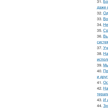
31.
Бо
даже 
32.
Oд
33.
Во
34.
Не
35.
Ср
36.
Вы
систе
37.
Уч
38.
На
испол
39.
Мы
40.
Пр
и дру
41.
Ос
42.
На
терап
43.
И 
44.
Зн