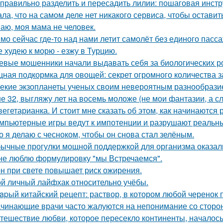
 правильно разделить и пересадить лилии: пошаговая инстр
ала, что на самом деле нет никакого сервиса, чтобы оставит
аю, моя мама не человек.
мо сейчас где-то над нами летит самолёт без единого пасс
е худею к морю - езжу в Турцию.
евые мошенники начали выдавать себя за биологических р
ная подкормка для овощей: секрет огромного количества з
екие экзопланеты ученых своим невероятным разнообрази
е 32, выгляжу лет на восемь моложе (не мои фантазии, а сл
вегетарианка. И стоит мне сказать об этом, как начинаются
мпьютерные игры ведут к импотенции и разрушают реальн
о я делаю с чесноком, чтобы он снова стал зелёным.
ычные прогулки мощной поддержкой для организма оказал
не люблю формулировку "мы Встречаемся".
н при свете повышает риск ожирения.
й личный лайфхак относительно учёбы.
apый китайский рецепт: раствор, в котором любой черенок 
чинающие врачи часто жалуются на непонимание со сторо
тешествие любви, которое пересекло континенты, началось