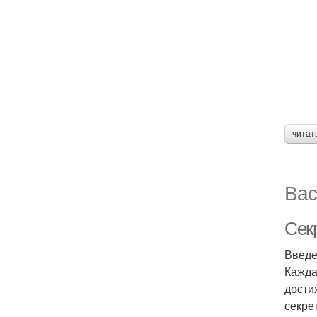
читат
Вас
Сек
Введ
Кажда
дости
секре