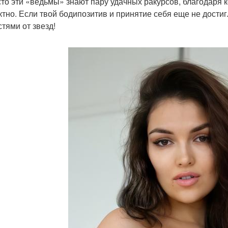
сто эти «ведьмы» знают пару удачных ракурсов, благодаря
тно. Если твой бодипозитив и принятие себя еще не дости
стями от звезд!