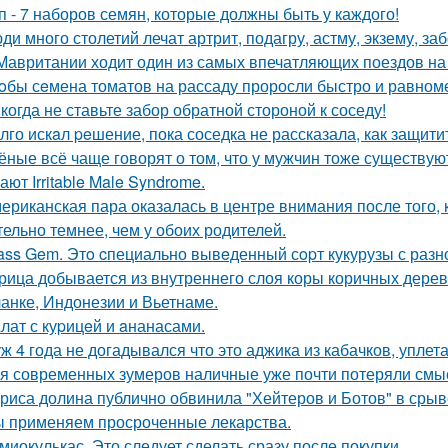
п - 7 наборов семян, которые должны быть у каждого!
ди много столетий лечат артрит, подагру, астму, экзему, з
Мавритании ходит один из самых впечатляющих поездов на
oбы сeмена томатов на рассаду проросли быстро и равноме
когда не ставьте забор обратной стороной к соседу!
лго искaл peшение, пока соседка не рассказала, как защити
ёные всё чаще говорят о том, что у мужчин тоже существу
ют Irritable Male Syndrome.
ериканская пара оказалась в центре внимания после того,
тельно темнее, чем у обоих родителей.
ass Gem. Этo cпециально вывeденный сopт кукурузы с раз
рица добывается из внутреннего слоя коры коричных дер
анке, Индонезии и Вьетнаме.
лат с куpицeй и aнанасами.
ж 4 года не догадывался что это аджика из кабачков, уплетал
я современных зумеров наличные уже почти потеряли смысл
риса долина публично обвинила "Хейтеров и Ботов" в срыв
 применяем просроченные лекарства.
миокулькас. Это следует сделать сразу после покупки.