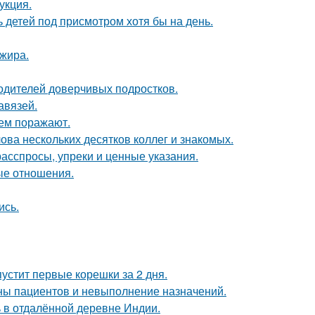
укция.
ь детей под присмотром хотя бы на день.
ажира.
одителей доверчивых подростков.
авязей.
ем поражают.
ова нескольких десятков коллег и знакомых.
 расспросы, упреки и ценные указания.
ые отношения.
ись.
пустит первые корешки за 2 дня.
ны пациентов и невыполнение назначений.
 в отдалённой деревне Индии.