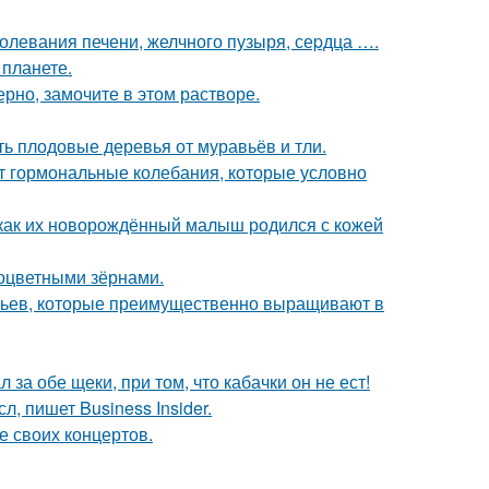
аболевания печени, желчного пузыря, сеpдца ….
 планете.
рно, замочите в этом растворе.
ть плодовые деревья от муравьёв и тли.
ют гормональные колебания, которые условно
 как их новорождённый малыш родился с кожей
ноцветными зёрнами.
евьев, которые преимущественно выращивают в
 за обе щеки, при том, что кабачки он не ест!
, пишет Business Insider.
е своих концертов.