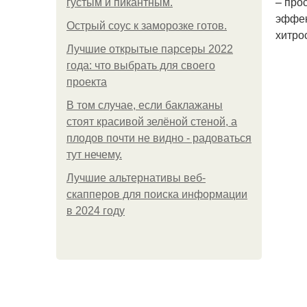
– про
густым и пикантным.
эффек
Острый соус к заморозке готов.
хитро
Лучшие открытые парсеры 2022
года: что выбрать для своего
проекта
В том случае, если баклажаны
стоят красивой зелёной стеной, а
плодов почти не видно - радоваться
тут нечему.
Лучшие альтернативы веб-
скапперов для поиска информации
в 2024 году