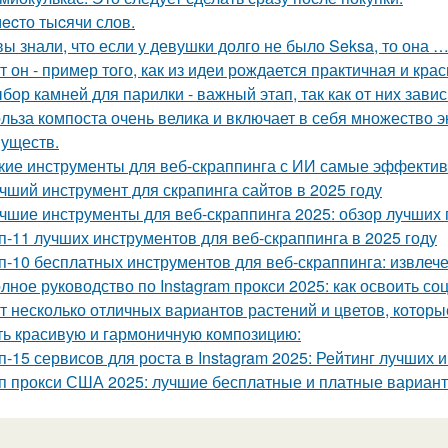
ecто тыcячи слов.
вы знали, что если у девушки долго не было Seksa, то она …
т он - пример того, как из идеи рождается практичная и кра
бор камней для парилки - важный этап, так как от них зави
льза компоста очень велика и включает в себя множество э
уществ.
кие инструменты для веб-скраппинга с ИИ самые эффекти
чший инструмент для скрапинга сайтов в 2025 году
чшие инструменты для веб-скраппинга 2025: обзор лучших
п-11 лучших инструментов для веб-скраппинга в 2025 году
п-10 бесплатных инструментов для веб-скраппинга: извлеч
лное руководство по Instagram прокси 2025: как освоить со
т несколько отличных вариантов растений и цветов, которы
ть красивую и гармоничную композицию:
п-15 сервисов для роста в Instagram 2025: Рейтинг лучших 
п прокси США 2025: лучшие бесплатные и платные вариан