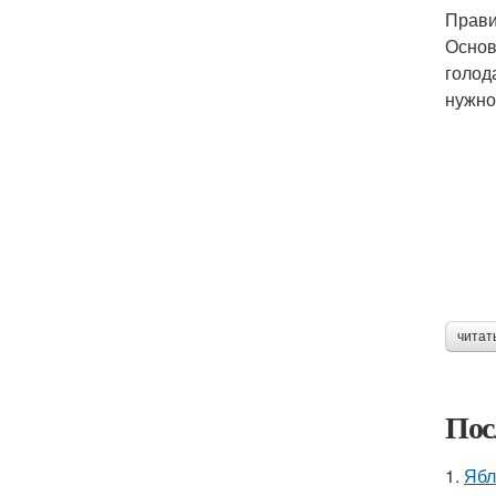
Прави
Основ
голод
нужно
читат
Пос
1.
Ябл