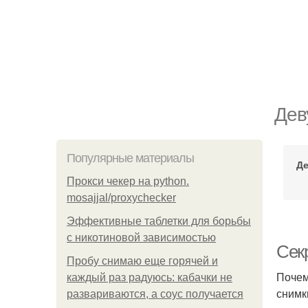
Дев
Популярные материалы
Де
Прокси чекер на python.
mosajjal/proxychecker
Эффективные таблетки для борьбы
с никотиновой зависимостью
Сек
Пробу снимаю еще горячей и
Почем
каждый раз радуюсь: кабачки не
снимк
развариваются, а соус получается