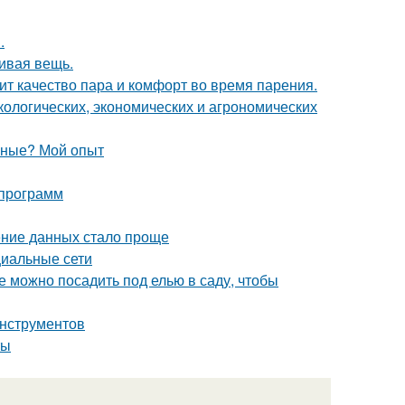
.
сивая вещь.
сит качество пара и комфорт во время парения.
кологических, экономических и агрономических
вные? Мой опыт
 программ
ение данных стало проще
циальные сети
е можно посадить под елью в саду, чтобы
инструментов
ты