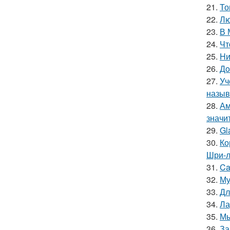
21.
То
22.
Лю
23.
В 
24.
Чт
25.
Hи
26.
Дo
27.
Уч
называ
28.
Ам
значи
29.
Gl
30.
Ко
Шри-л
31.
Ca
32.
Му
33.
Дл
34.
Ла
35.
Мы
36.
За