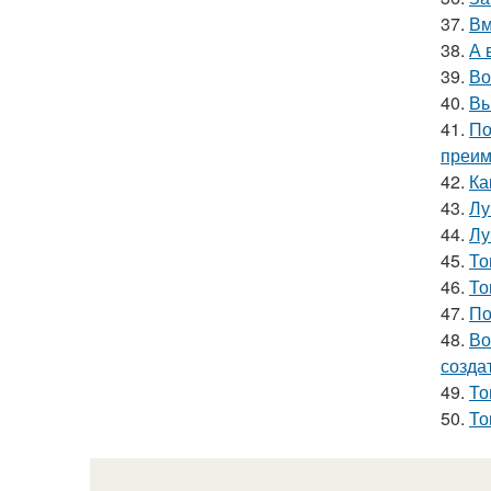
37.
Вм
38.
А 
39.
Во
40.
Вы
41.
По
преим
42.
Ка
43.
Лу
44.
Лу
45.
То
46.
То
47.
По
48.
Во
созда
49.
То
50.
То