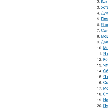
2.
Как
3.
Уст
4.
Дум
5.
Пря
6.
Я н
7.
Сет
8.
Мощ
9.
Дал
10.
Мн
11.
Я 
12.
Ко
13.
Чт
14.
Об
15.
Я 
16.
Со
17.
Мо
18.
Ст
19.
На
20.
Пу