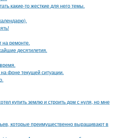
ать какие-то жесткие для него темы.
календарю).
ять!
т на ремонте.
жайшие десятилетия.
овремя.
 на фоне текущей ситуации.
о.
отел купить землю и строить дом с нуля, но мне
евьев, которые преимущественно выращивают в