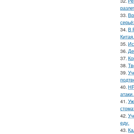
32.
Ре
разлет
33.
Вр
серьё
34.
В 
Китая
35.
Ис
36.
Де
37.
Ко
38.
Тв
39.
Уч
подтв
40.
HR
атаки.
41.
Уж
стома
42.
Уч
еду.
43.
Ка