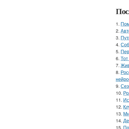
Пос
1.
Пом
2.
Авт
3.
Пут
4.
Соб
5.
Пер
6.
Тот
7.
Жив
8.
Рос
нейро
9.
Сез
10.
Ро
11.
Ис
12.
Кл
13.
Мн
14.
Де
15.
Пo