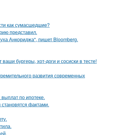
сти как сумасшедшие?
рию представил.
Духа Анкориджа", пишет Bloomberg.
 ваши бургеры, хот-доги и сосиски в тесте!
тремительного развития современных
 выплат по ипотеке.
м становятся фактами.
ту.
тила.
ей.