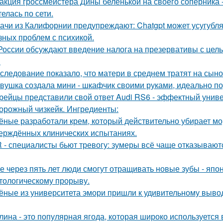
акция гроссмейстера Дины беленькой на своего соперника -
елась по сети.
ачи из Калифорнии предупреждают: Chatgpt может усугубля
зных проблем с психикой.
России обсуждают введение налога на презервативы с це
.
следование показало, что матери в среднем тратят на сыно
вушка создала мини - шкафчик своими руками, идеально по
рейцы представили свой ответ Audi RS6 - эффектный унив
орожный чизкейк. Ингредиенты:
ёные разработали крем, который действительно убирает морщ
ерждённых клинических испытаниях.
 - специалисты бьют тревогу: зумеры всё чаще отказывают
е через пять лет люди смогут отращивать новые зубы - япо
тологическому прорыву.
ёные из университета эмори пришли к удивительному вывод
лина - это популярная ягода, которая широко используется