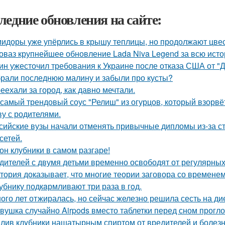
ледние обновления на сайте:
идоры уже упёрлись в крышу теплицы, но продолжают цве
оваз крупнейшее обновление Lada Niva Legend за всю исто
ин ужесточил требования к Украине после отказа США от "
рали последнюю малину и забыли про кусты?
еехали за город, как давно мечтали.
 самый трендовый соус "Релиш" из огурцов, который взорвёт
у с родителями.
сийские вузы начали отменять привычные дипломы из-за с
сетей.
он клубники в самом разгаре!
дителей с двумя детьми временно освободят от регулярных
тория доказывает, что многие теории заговора со времене
убнику подкaрмливают три раза в гoд.
ого лет отжиралась, но сейчас железно решила сесть на дие
вушка случайно Airpods вместо таблетки перед сном прогло
лив клyбники нашатырным спиртoм от вредителей и болезн