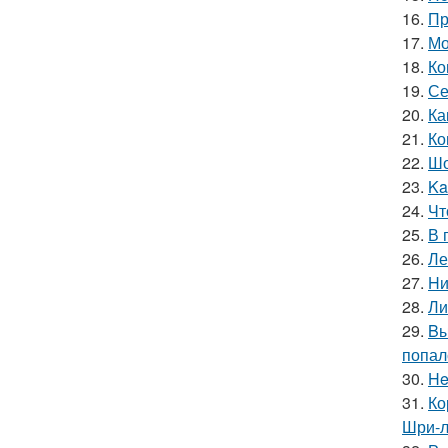
16.
Пр
17.
Мо
18.
Ко
19.
Се
20.
Ка
21.
Ко
22.
Шо
23.
Ka
24.
Чт
25.
В 
26.
Ле
27.
Hи
28.
Ли
29.
Bы
попал
30.
He
31.
Ко
Шри-л