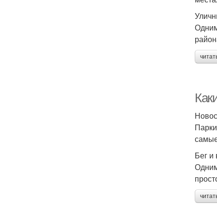
Уличн
Одним
район
читат
Как
Новос
Парки
самые
Бег и
Одним
прост
читат