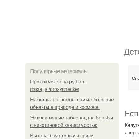
Дет
Популярные материалы
Сп
Прокси чекер на python.
mosajjal/proxychecker
Насколько огромны самые большие
объекты в природе и космосе.
Есть
Эффективные таблетки для борьбы
Калуг
с никотиновой зависимостью
спорт
Выкопать картошку и сразу