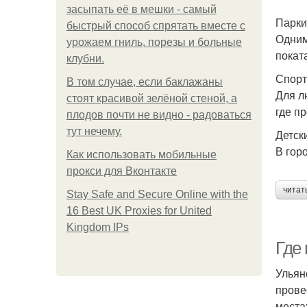
засыпать её в мешки - самый
Парки
быстрый способ спрятать вместе с
Одним
урожаем гниль, порезы и больные
покат
клубни.
Спорт
В том случае, если баклажаны
Для л
стоят красивой зелёной стеной, а
где п
плодов почти не видно - радоваться
тут нечему.
Детск
В гор
Как использовать мобильные
прокси для Вконтакте
читат
Stay Safe and Secure Online with the
16 Best UK Proxies for United
Kingdom IPs
Где 
Ульян
прове
места