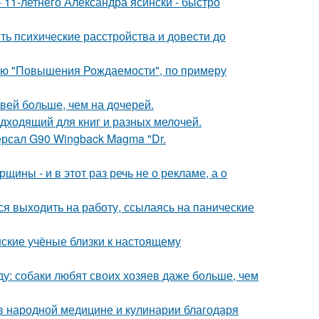
 11-летнего Александра ясински - быстро
ть психические расстройства и довести до
лью "Повышения Рождаемости", по примеру
вей больше, чем на дочерей.
дходящий для книг и разных мелочей.
ерсал G90 Wingback Magma "Dr.
ины - и в этот раз речь не о рекламе, а о
ся выходить на работу, ссылаясь на панические
нские учёные близки к настоящему
у: собаки любят своих хозяев даже больше, чем
 в народной медицине и кулинарии благодаря