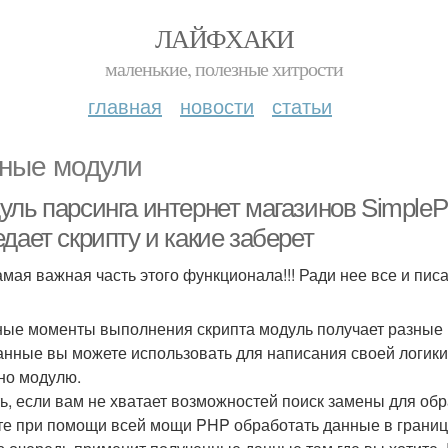
ЛАЙФХАКИ
маленькие, полезные хитрости
главная
новости
статьи
ные модули
уль парсинга интернет магазинов SimpleP
дает скрипту и какие заберет
амая важная часть этого функционала!!! Ради нее все и писа
ные моменты выполнения скрипта модуль получает разные 
анные вы можете использовать для написания своей логики 
но модулю.
ть, если вам не хватает возможностей поиск замены для об
те при помощи всей мощи PHP обработать данные в границе 