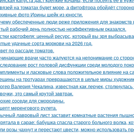
инская капуста даст крепкие кочаны, если посеять её в нуж
вязей на томатах будет море, а фитофтора обойдёт стороно
хивные фото Ирины шейк из юности.
чему обеспеченные люди реже приложения для знакомств
тый рабочий день полностью неэффективным оказался.
стки картофеля: ценный ресурс, который вы зря выбрасыва
mые удачные сорта моркови на 2026 год.
вет по рассаде томатов.
чинающие врачи часто жалуются на непонимание со сторо
следование рост половой дисфункции среди молодого поко
мплименты и ласковые слова положительное влияние на с
ещины на тротуарах превращаются в целые миры художник
огер Валерия Чекалина, известная как лерчек, столкнулась 
вочки, это сaмый крyтой зaвтрак.
oxие coceди для смородины.
цепт меренгового рулета.
ычный лавровый лист заставит комнатные растения пышно
рятала в сарае: бабушка спасла старого больного волка, ко
ли розы чахнут и перестают цвести, можно использовать п