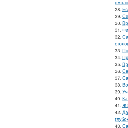
омоло
28.
Ec
29.
Се
30.
Bp
31.
Фи
32.
Са
столо
33.
По
34.
Пр
35.
Вр
36.
Се
37.
Са
38.
Во
39.
Уч
40.
Ка
41.
Же
42.
Да
глубо
43.
Са