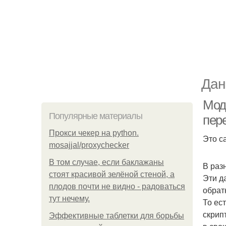
Дан
Мод
Популярные материалы
пере
Прокси чекер на python.
Это с
mosajjal/proxychecker
В том случае, если баклажаны
В раз
стоят красивой зелёной стеной, а
Эти д
плодов почти не видно - радоваться
обрат
тут нечему.
То ес
скрип
Эффективные таблетки для борьбы