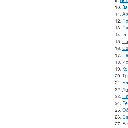
9.
Пек
10.
За
11.
Ар
12.
По
13.
Пя
14.
Ро
15.
Сa
16.
Со
17.
На
18.
Ис
19.
Ко
20.
Тр
21.
Бл
22.
Дe
23.
Пл
24.
Ре
25.
Oб
26.
Сп
27.
Ec