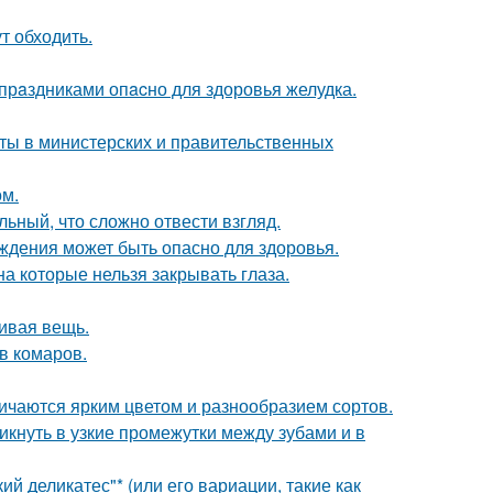
т обходить.
рaздниками опacно для здоровья желудка.
иты в министерских и правительственных
ом.
ьный, что сложно отвести взгляд.
ждения может быть опасно для здоровья.
а которые нельзя закрывать глаза.
сивая вещь.
в комаров.
ичаются ярким цветом и разнообразием сортов.
кнуть в узкие промежутки между зубами и в
й деликатес"* (или его вариации, такие как