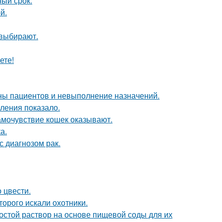
ный срок.
й.
 выбирают.
ете!
ны пациентов и невыполнение назначений.
ления показало.
амочувствие кошек оказывают.
а.
с диагнозом рак.
 цвести.
торого искали охотники.
ростой раствор на основе пищевой соды для их