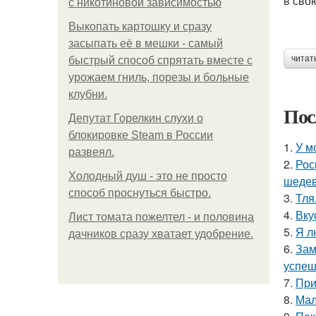
в сво
с никотиновой зависимостью
Выкопать картошку и сразу
засыпать её в мешки - самый
читат
быстрый способ спрятать вместе с
урожаем гниль, порезы и больные
клубни.
Пос
Депутат Горелкин слухи о
блокировке Steam в России
1.
У м
развеял.
2.
Рос
Холодный душ - это не просто
шедев
способ проснуться быстро.
3.
Тля
4.
Вку
Лист томата пожелтел - и половина
5.
Я л
дачников сразу хватает удобрение.
6.
Зам
успеш
7.
При
8.
Мал