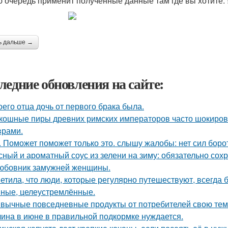
ю очередь применит полученные данные там где вы хотите. !!
ь дальше →
ледние обновления на сайте:
оего отца дочь от первого брака была.
кошные пиры древних римских императоров часто шокиро
рами.
. Поможет поможет только это. слышу жалобы: нет сил борот
сный и ароматный соус из зелени на зиму: обязательно сохр
юбовник замужней женщины.
етила, что люди, которые регулярно путешествуют, всегда 
ные, целеустремлённые.
вычные повседневные продукты от потребителей свою тем
ина в июне в правильной подкормке нуждается.