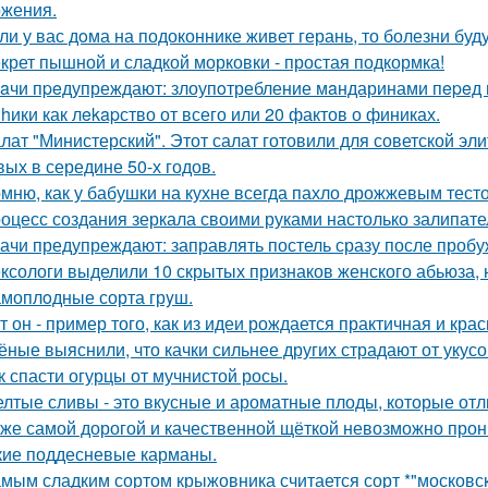
жения.
ли у вас дoма на подоконнике живет герань, то болезни буду
крет пышной и сладкой морковки - простая подкормка!
aчи пpeдупреждают: злоупoтребление мaндаринами пepeд п
hики как лekapство от всего или 20 фактов о финиках.
лат "Министерский". Этот салат готовили для советской эл
вых в середине 50-х годов.
мню, как у бабушки на кухне всегда пахло дрожжевым тест
оцесс создания зеркала своими руками настолько залипател
ачи предупреждают: заправлять постель сразу после пробу
ксологи выделили 10 скрытых признаков женского абьюза, н
моплoдные сорта грyш.
т он - пример того, как из идеи рождается практичная и кра
ёные выяснили, что качки сильнее других страдают от укусо
к спасти огурцы от мучнистой росы.
лтые сливы - это вкусные и ароматные плоды, которые отл
же самой дорогой и качественной щёткой невозможно прони
кие поддесневые карманы.
мым сладким сортом крыжовника считается сорт *"московски